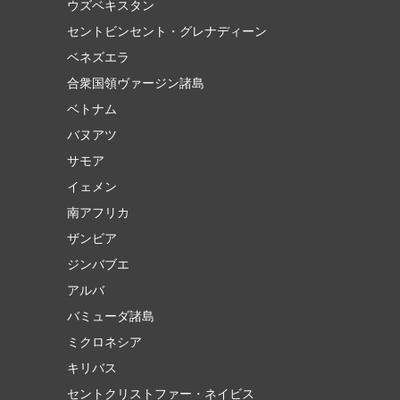
ウズベキスタン
セントビンセント・グレナディーン
ベネズエラ
合衆国領ヴァージン諸島
ベトナム
バヌアツ
サモア
イェメン
南アフリカ
ザンビア
ジンバブエ
アルバ
バミューダ諸島
ミクロネシア
キリバス
セントクリストファー・ネイビス