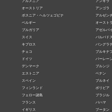
アルメニア
アンギラ
オーストリア
アンゴラ
ボスニア・ヘルツェゴビナ
アルゼン
ベルギー
オースト
ブルガリア
アゼルバ
スイス
バルバド
キプロス
バングラ
チェコ
ブルキナ
ドイツ
バーレー
デンマーク
ブルンジ
エストニア
ベナン
スペイン
ブルネイ
フィンランド
ボリビア
フェロー諸島
ブラジル
フランス
バハマ
イギリス
ブータン