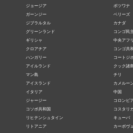
ジョージア
ボツワナ
ガーンジー
ベリーズ
ジブラルタル
カナダ
グリーンランド
コンゴ民
ギリシャ
中央アフ
クロアチア
コンゴ共
ハンガリー
コートジ
アイルランド
クック諸
マン島
チリ
アイスランド
カメルー
イタリア
中国
ジャージー
コロンビ
コソボ共和国
コスタリ
リヒテンシュタイン
キューバ
リトアニア
カーボヴ