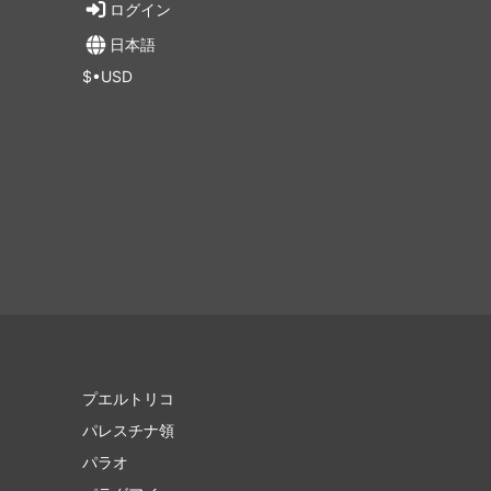
ログイン
日本語
$•USD
プエルトリコ
パレスチナ領
パラオ