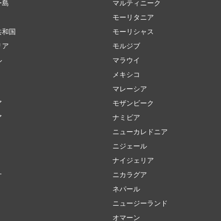
ー島
マルティニーク
モーリタニア
共和国
モーリシャス
リア
モルジブ
ル
マラウイ
メキシコ
マレーシア
ア
モザンビーク
ア
ナミビア
ニューカレドニア
ニジェール
ナイジェリア
ナ
ニカラグア
ネパール
ニュージーランド
オマーン