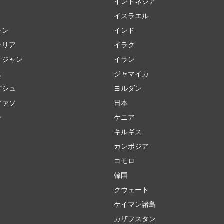
インドネシア
イスラエル
チン
インド
ラリア
イラク
イジャン
イラン
ス
ジャマイカ
デシュ
ヨルダン
ファソ
日本
ン
ケニア
キルギス
カンボジア
コモロ
韓国
クウェート
ケイマン諸島
カザフスタン