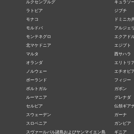
ルクセンブルグ
キュラソ
ラトビア
ジブチ
モナコ
ドミニカ
モルドバ
アルジェ
モンテネグロ
エクアド
北マケドニア
エジプト
マルタ
西サハラ
オランダ
エリトリ
ノルウェー
エチオピ
ポーランド
フィジー
ポルトガル
ガボン
ルーマニア
グレナダ
セルビア
仏領ギア
スウェーデン
ガーナ
スロベニア
ガンビア
スヴァールバル諸島およびヤンマイエン島
ギニア