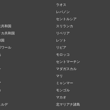
ラオス
レバノン
セントルシア
主共和国
スリランカ
リカ共和国
リベリア
和国
レソト
ボワール
リビア
島
モロッコ
セントマーチン
ン
マダガスカル
マリ
ア
ミャンマー
カ
モンゴル
マカオ
ェルデ
北マリアナ諸島