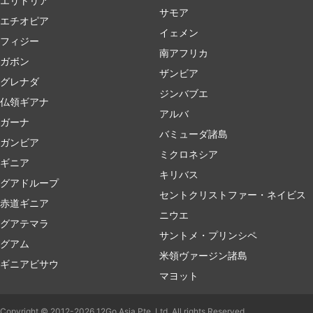
エリトリア
サモア
エチオピア
イェメン
フィジー
南アフリカ
ガボン
ザンビア
グレナダ
ジンバブエ
仏領ギアナ
アルバ
ガーナ
バミューダ諸島
ガンビア
ミクロネシア
ギニア
キリバス
グアドループ
セントクリストファー・ネイビス
赤道ギニア
ニウエ
グアテマラ
サントメ・プリンシペ
グアム
米領ヴァージン諸島
ギニアビサウ
マヨット
Copyright © 2012-2026 12Go Asia Pte. Ltd. All rights Reserved.