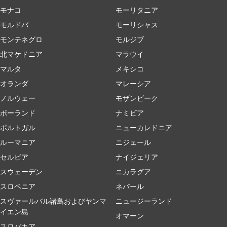
モナコ
モーリタニア
モルドバ
モーリシャス
モンテネグロ
モルジブ
北マケドニア
マラウイ
マルタ
メキシコ
オランダ
マレーシア
ノルウェー
モザンビーク
ポーランド
ナミビア
ポルトガル
ニューカレドニア
ルーマニア
ニジェール
セルビア
ナイジェリア
スウェーデン
ニカラグア
スロベニア
ネパール
スヴァールバル諸島およびヤンマ
ニュージーランド
イエン島
オマーン
スロバキア