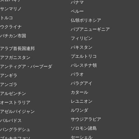
パナマ
サンマリノ
ペルー
トルコ
仏領ポリネシア
ウクライナ
パプアニューギニア
バチカン市国
フィリピン
パキスタン
アラブ首長国連邦
プエルトリコ
アフガニスタン
パレスチナ領
アンティグア・バーブーダ
パラオ
アンギラ
パラグアイ
アンゴラ
カタール
アルゼンチン
レユニオン
オーストラリア
ルワンダ
アゼルバイジャン
サウジアラビア
バルバドス
ソロモン諸島
バングラデシュ
セーシェル
ブルキナファソ