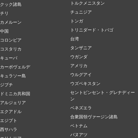
トルクメニスタン
クック諸島
チュニジア
チリ
トンガ
カメルーン
トリニダード・トバゴ
中国
台湾
コロンビア
タンザニア
コスタリカ
ウガンダ
キューバ
アメリカ
カーボヴェルデ
ウルグアイ
キュラソー島
ウズベキスタン
ジブチ
セントビンセント・グレナディー
ドミニカ共和国
ン
アルジェリア
ベネズエラ
エクアドル
合衆国領ヴァージン諸島
エジプト
ベトナム
西サハラ
バヌアツ