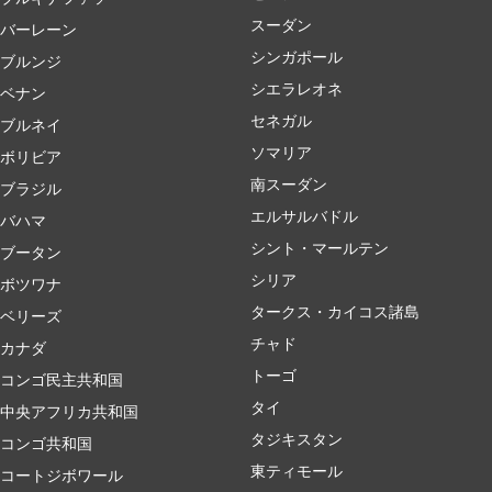
スーダン
バーレーン
シンガポール
ブルンジ
シエラレオネ
ベナン
セネガル
ブルネイ
ソマリア
ボリビア
南スーダン
ブラジル
エルサルバドル
バハマ
シント・マールテン
ブータン
シリア
ボツワナ
タークス・カイコス諸島
ベリーズ
チャド
カナダ
トーゴ
コンゴ民主共和国
タイ
中央アフリカ共和国
タジキスタン
コンゴ共和国
東ティモール
コートジボワール