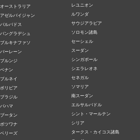
レユニオン
オーストラリア
ルワンダ
アゼルバイジャン
サウジアラビア
バルバドス
ソロモン諸島
バングラデシュ
セーシェル
ブルキナファソ
スーダン
バーレーン
シンガポール
ブルンジ
シエラレオネ
ベナン
セネガル
ブルネイ
ソマリア
ボリビア
南スーダン
ブラジル
エルサルバドル
バハマ
シント・マールテン
ブータン
シリア
ボツワナ
タークス・カイコス諸島
ベリーズ