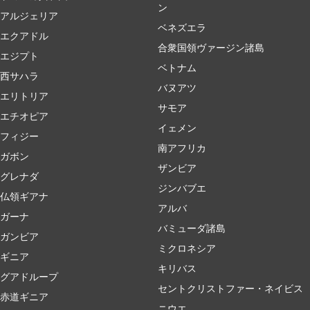
ン
アルジェリア
ベネズエラ
エクアドル
合衆国領ヴァージン諸島
エジプト
ベトナム
西サハラ
バヌアツ
エリトリア
サモア
エチオピア
イェメン
フィジー
南アフリカ
ガボン
ザンビア
グレナダ
ジンバブエ
仏領ギアナ
アルバ
ガーナ
バミューダ諸島
ガンビア
ミクロネシア
ギニア
キリバス
グアドループ
セントクリストファー・ネイビス
赤道ギニア
ニウエ