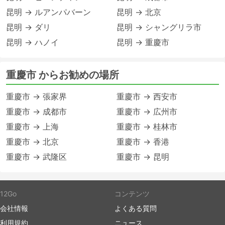
昆明 → ルアンパバーン
昆明 → 北京
昆明 → ダリ
昆明 → シャングリラ市
昆明 → ハノイ
昆明 → 重慶市
重慶市 からお勧めの場所
重慶市 → 張家界
重慶市 → 西安市
重慶市 → 成都市
重慶市 → 広州市
重慶市 → 上海
重慶市 → 桂林市
重慶市 → 北京
重慶市 → 香港
重慶市 → 武隆区
重慶市 → 昆明
12Go
コンテンツ
会社情報
よくある質問
利用規約
ニュース