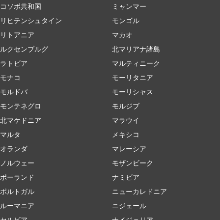
コソボ共和国
ミャンマー
リヒテンシュタイン
モンゴル
リトアニア
マカオ
ルクセンブルグ
北マリアナ諸島
ラトビア
マルティニーク
モナコ
モーリタニア
モルドバ
モーリシャス
モンテネグロ
モルジブ
北マケドニア
マラウイ
マルタ
メキシコ
オランダ
マレーシア
ノルウェー
モザンビーク
ポーランド
ナミビア
ポルトガル
ニューカレドニア
ルーマニア
ニジェール
セルビア
ナイジェリア