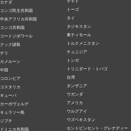
チャド
カナダ
トーゴ
コンゴ民主共和国
タイ
中央アフリカ共和国
タジキスタン
コンゴ共和国
東ティモール
コートジボワール
トルクメニスタン
クック諸島
チュニジア
チリ
トンガ
カメルーン
トリニダード・トバゴ
中国
台湾
コロンビア
タンザニア
コスタリカ
ウガンダ
キューバ
アメリカ
カーボヴェルデ
ウルグアイ
キュラソー島
ウズベキスタン
ジブチ
セントビンセント・グレナディー
ドミニカ共和国