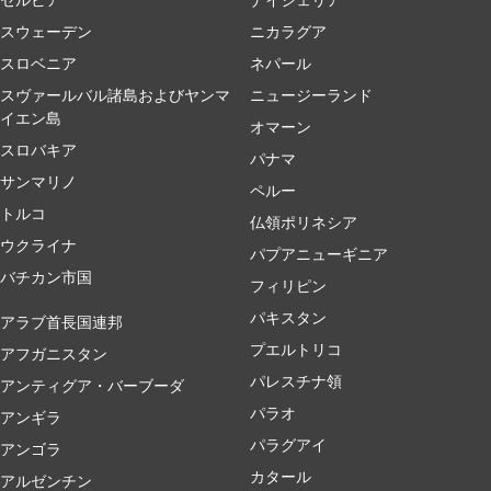
スウェーデン
ニカラグア
スロベニア
ネパール
スヴァールバル諸島およびヤンマ
ニュージーランド
イエン島
オマーン
スロバキア
パナマ
サンマリノ
ペルー
トルコ
仏領ポリネシア
ウクライナ
パプアニューギニア
バチカン市国
フィリピン
パキスタン
アラブ首長国連邦
プエルトリコ
アフガニスタン
パレスチナ領
アンティグア・バーブーダ
パラオ
アンギラ
パラグアイ
アンゴラ
カタール
アルゼンチン