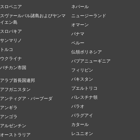
スロベニア
ネパール
スヴァールバル諸島およびヤンマ
ニュージーランド
イエン島
オマーン
スロバキア
パナマ
サンマリノ
ペルー
トルコ
仏領ポリネシア
ウクライナ
パプアニューギニア
バチカン市国
フィリピン
パキスタン
アラブ首長国連邦
プエルトリコ
アフガニスタン
パレスチナ領
アンティグア・バーブーダ
パラオ
アンギラ
パラグアイ
アンゴラ
カタール
アルゼンチン
レユニオン
オーストラリア