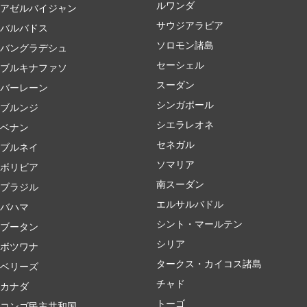
ルワンダ
アゼルバイジャン
サウジアラビア
バルバドス
ソロモン諸島
バングラデシュ
セーシェル
ブルキナファソ
スーダン
バーレーン
シンガポール
ブルンジ
シエラレオネ
ベナン
セネガル
ブルネイ
ソマリア
ボリビア
南スーダン
ブラジル
エルサルバドル
バハマ
シント・マールテン
ブータン
シリア
ボツワナ
タークス・カイコス諸島
ベリーズ
チャド
カナダ
トーゴ
コンゴ民主共和国