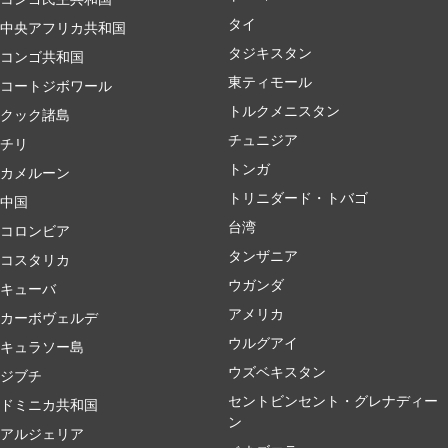
タイ
中央アフリカ共和国
タジキスタン
コンゴ共和国
東ティモール
コートジボワール
トルクメニスタン
クック諸島
チュニジア
チリ
トンガ
カメルーン
トリニダード・トバゴ
中国
台湾
コロンビア
タンザニア
コスタリカ
ウガンダ
キューバ
アメリカ
カーボヴェルデ
ウルグアイ
キュラソー島
ウズベキスタン
ジブチ
セントビンセント・グレナディー
ドミニカ共和国
ン
アルジェリア