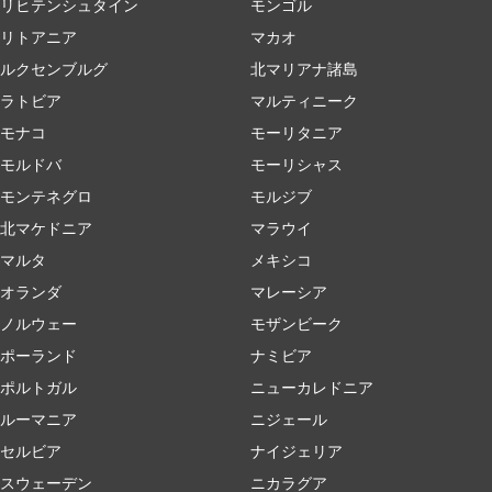
リヒテンシュタイン
モンゴル
リトアニア
マカオ
ルクセンブルグ
北マリアナ諸島
ラトビア
マルティニーク
モナコ
モーリタニア
モルドバ
モーリシャス
モンテネグロ
モルジブ
北マケドニア
マラウイ
マルタ
メキシコ
オランダ
マレーシア
ノルウェー
モザンビーク
ポーランド
ナミビア
ポルトガル
ニューカレドニア
ルーマニア
ニジェール
セルビア
ナイジェリア
スウェーデン
ニカラグア