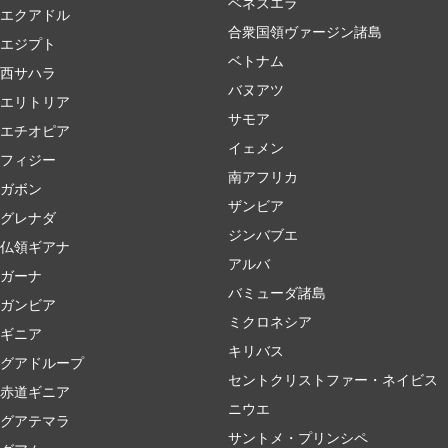
ベネズエラ
エクアドル
合衆国領ヴァージン諸島
エジプト
ベトナム
西サハラ
バヌアツ
エリトリア
サモア
エチオピア
イェメン
フィジー
南アフリカ
ガボン
ザンビア
グレナダ
ジンバブエ
仏領ギアナ
アルバ
ガーナ
バミューダ諸島
ガンビア
ミクロネシア
ギニア
キリバス
グアドループ
セントクリストファー・ネイビス
赤道ギニア
ニウエ
グアテマラ
サントメ・プリンシペ