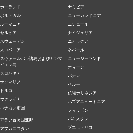
ポーランド
ナミビア
ポルトガル
ニューカレドニア
ルーマニア
ニジェール
セルビア
ナイジェリア
スウェーデン
ニカラグア
スロベニア
ネパール
スヴァールバル諸島およびヤンマ
ニュージーランド
イエン島
オマーン
スロバキア
パナマ
サンマリノ
ペルー
トルコ
仏領ポリネシア
ウクライナ
パプアニューギニア
バチカン市国
フィリピン
パキスタン
アラブ首長国連邦
プエルトリコ
アフガニスタン