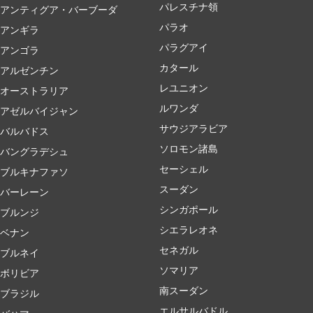
パレスチナ領
アンティグア・バーブーダ
パラオ
アンギラ
パラグアイ
アンゴラ
カタール
アルゼンチン
レユニオン
オーストラリア
ルワンダ
アゼルバイジャン
サウジアラビア
バルバドス
ソロモン諸島
バングラデシュ
セーシェル
ブルキナファソ
スーダン
バーレーン
シンガポール
ブルンジ
シエラレオネ
ベナン
セネガル
ブルネイ
ソマリア
ボリビア
南スーダン
ブラジル
エルサルバドル