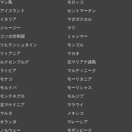
マン島
モロッコ
アイスランド
セントマーチン
イタリア
マダガスカル
ジャージー
マリ
コソボ共和国
ミャンマー
リヒテンシュタイン
モンゴル
リトアニア
マカオ
ルクセンブルグ
北マリアナ諸島
ラトビア
マルティニーク
モナコ
モーリタニア
モルドバ
モーリシャス
モンテネグロ
モルジブ
北マケドニア
マラウイ
マルタ
メキシコ
オランダ
マレーシア
ノルウェー
モザンビーク