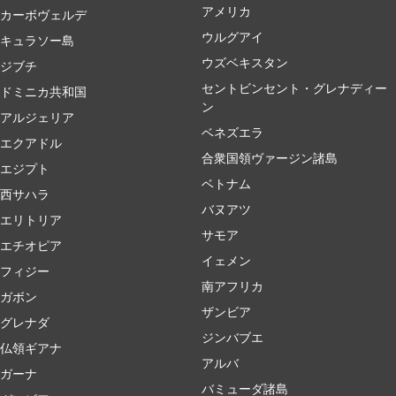
アメリカ
カーボヴェルデ
ウルグアイ
キュラソー島
ウズベキスタン
ジブチ
セントビンセント・グレナディー
ドミニカ共和国
ン
アルジェリア
ベネズエラ
エクアドル
合衆国領ヴァージン諸島
エジプト
ベトナム
西サハラ
バヌアツ
エリトリア
サモア
エチオピア
イェメン
フィジー
南アフリカ
ガボン
ザンビア
グレナダ
ジンバブエ
仏領ギアナ
アルバ
ガーナ
バミューダ諸島