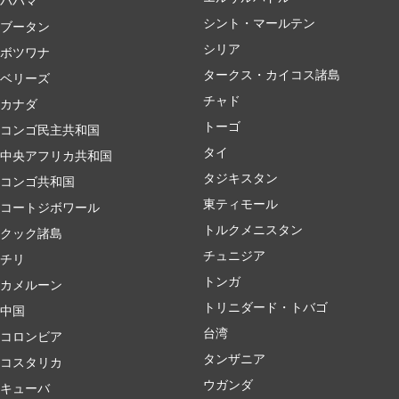
バハマ
シント・マールテン
ブータン
シリア
ボツワナ
タークス・カイコス諸島
ベリーズ
チャド
カナダ
トーゴ
コンゴ民主共和国
タイ
中央アフリカ共和国
タジキスタン
コンゴ共和国
東ティモール
コートジボワール
トルクメニスタン
クック諸島
チュニジア
チリ
トンガ
カメルーン
トリニダード・トバゴ
中国
台湾
コロンビア
タンザニア
コスタリカ
ウガンダ
キューバ