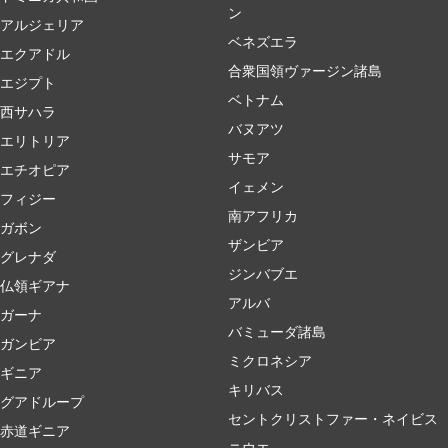
ン
アルジェリア
ベネズエラ
エクアドル
合衆国領ヴァージン諸島
エジプト
ベトナム
西サハラ
バヌアツ
エリトリア
サモア
エチオピア
イェメン
フィジー
南アフリカ
ガボン
ザンビア
グレナダ
ジンバブエ
仏領ギアナ
アルバ
ガーナ
バミューダ諸島
ガンビア
ミクロネシア
ギニア
キリバス
グアドループ
セントクリストファー・ネイビス
赤道ギニア
ニウエ