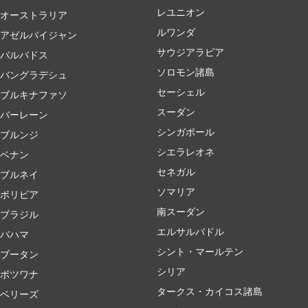
レユニオン
オーストラリア
ルワンダ
アゼルバイジャン
サウジアラビア
バルバドス
ソロモン諸島
バングラデシュ
セーシェル
ブルキナファソ
スーダン
バーレーン
シンガポール
ブルンジ
シエラレオネ
ベナン
セネガル
ブルネイ
ソマリア
ボリビア
南スーダン
ブラジル
エルサルバドル
バハマ
シント・マールテン
ブータン
シリア
ボツワナ
タークス・カイコス諸島
ベリーズ