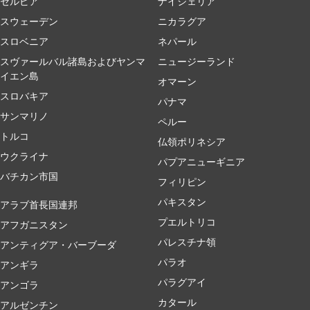
セルビア
ナイジェリア
スウェーデン
ニカラグア
スロベニア
ネパール
スヴァールバル諸島およびヤンマ
ニュージーランド
イエン島
オマーン
スロバキア
パナマ
サンマリノ
ペルー
トルコ
仏領ポリネシア
ウクライナ
パプアニューギニア
バチカン市国
フィリピン
パキスタン
アラブ首長国連邦
プエルトリコ
アフガニスタン
パレスチナ領
アンティグア・バーブーダ
パラオ
アンギラ
パラグアイ
アンゴラ
カタール
アルゼンチン