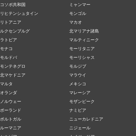
コソボ共和国
ミャンマー
リヒテンシュタイン
モンゴル
リトアニア
マカオ
ルクセンブルグ
北マリアナ諸島
ラトビア
マルティニーク
モナコ
モーリタニア
モルドバ
モーリシャス
モンテネグロ
モルジブ
北マケドニア
マラウイ
マルタ
メキシコ
オランダ
マレーシア
ノルウェー
モザンビーク
ポーランド
ナミビア
ポルトガル
ニューカレドニア
ルーマニア
ニジェール