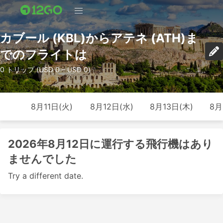
カブール (KBL)からアテネ (ATH)ま
でのフライトは
0 トリップ (USD 0 – USD 0)
8月11日(火)
8月12日(水)
8月13日(木)
8月
2026年8月12日に運行する飛行機はあり
ませんでした
Try a different date.