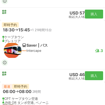
USD 57
購入
税込
|
大人1名
即時予約
18:30
15:45
+1
21時間15分
ケープタウン
プレトリア
Saver | バス
4.3
Intercape
USD 46
購入
税込
|
大人1名
最速
即時予約
06:00
08:00
2時間
CPT ケープタウン空港
JNB OR タンボ空港, ベノーニ