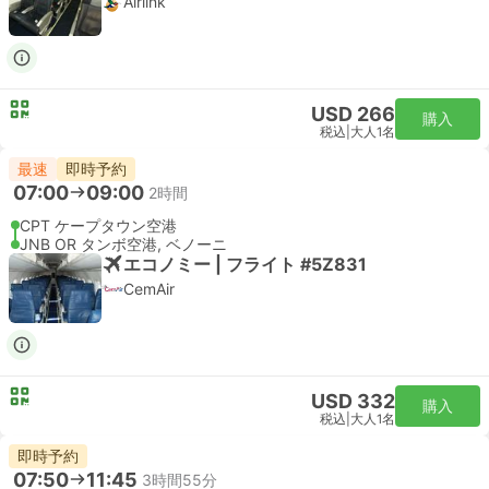
Airlink
USD 266
購入
税込
|
大人1名
最速
即時予約
07:00
09:00
2時間
CPT ケープタウン空港
JNB OR タンボ空港, ベノーニ
エコノミー | フライト #5Z831
CemAir
USD 332
購入
税込
|
大人1名
即時予約
07:50
11:45
3時間55分