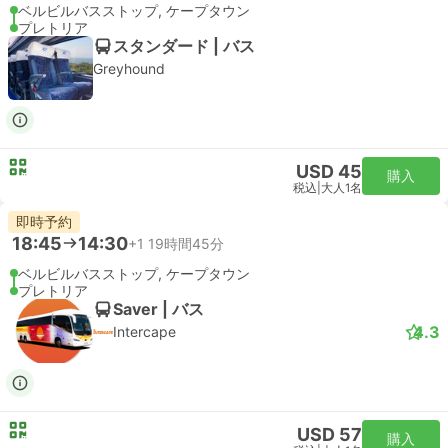
ベルビルバスストップ, ケープタウン
プレトリア
スタンダード | バス
Greyhound
USD 45
購入
税込
|
大人1名
即時予約
18:45
14:30
+1
19時間45分
ベルビルバスストップ, ケープタウン
プレトリア
Saver | バス
4.3
Intercape
USD 57
購入