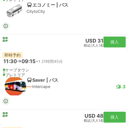
エコノミー | バス
CitytoCity
USD 31
購入
税込
|
大人1名
即時予約
11:30
09:15
+1
21時間45分
ケープタウン
プレトリア
Saver | バス
4.3
Intercape
USD 48
購入
税込
|
大人1名