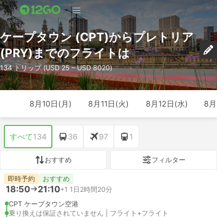
ケープタウン (CPT)からプレトリア
(PRY)までのフライトは
134 トリップ (USD 25 – USD 8020)
8月10日(月)
8月11日(火)
8月12日(水)
8月
すべて
134
36
97
1
おすすめ
フィルター
即時予約
おすすめ
18:50
21:10
+1
1日2時間20分
CPT ケープタウン空港
乗り換えは保証されていません | フライト+フライト