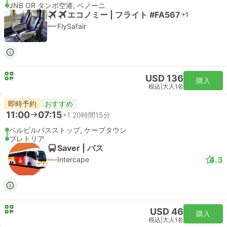
JNB OR タンボ空港, ベノーニ
エコノミー | フライト #FA567
+1
FlySafair
USD 136
購入
税込
|
大人1名
即時予約
おすすめ
11:00
07:15
+1
20時間15分
ベルビルバスストップ, ケープタウン
プレトリア
Saver | バス
4.3
Intercape
USD 46
購入
税込
|
大人1名