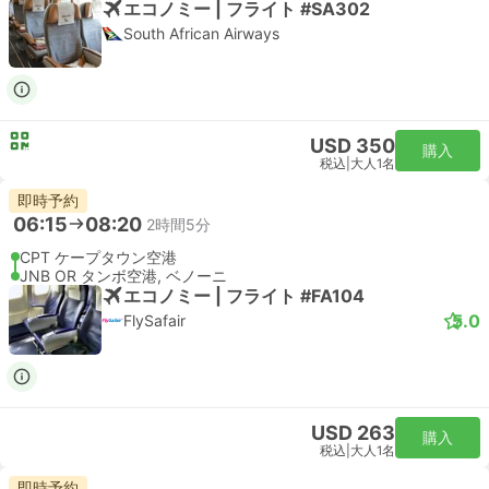
エコノミー | フライト #SA302
South African Airways
USD 350
購入
税込
|
大人1名
即時予約
06:15
08:20
2時間5分
CPT ケープタウン空港
JNB OR タンボ空港, ベノーニ
エコノミー | フライト #FA104
5.0
FlySafair
USD 263
購入
税込
|
大人1名
即時予約