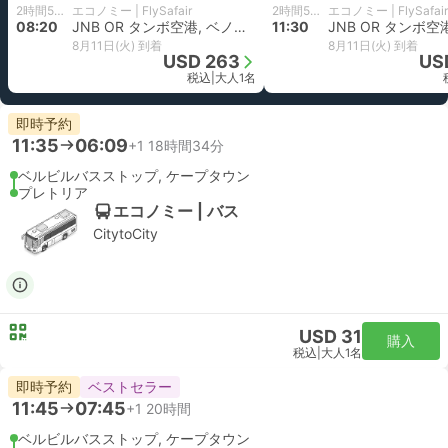
2時間5分
エコノミー | FlySafair
2時間5分
エコノミー | FlySafair
08:20
JNB OR タンボ空港, ベノーニ
11:30
8月11日(火) 到着
8月11日(火) 到着
USD 263
US
税込
|
大人1名
即時予約
11:35
06:09
+1
18時間34分
ベルビルバスストップ, ケープタウン
プレトリア
エコノミー | バス
CitytoCity
USD 31
購入
税込
|
大人1名
即時予約
ベストセラー
11:45
07:45
+1
20時間
ベルビルバスストップ, ケープタウン