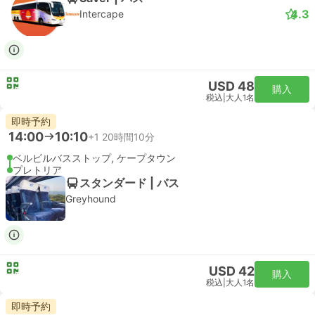
4.3
Intercape
USD 48
購入
税込
|
大人1名
即時予約
14:00
10:10
+1
20時間10分
ベルビルバスストップ, ケープタウン
プレトリア
スタンダード | バス
Greyhound
USD 42
購入
税込
|
大人1名
即時予約