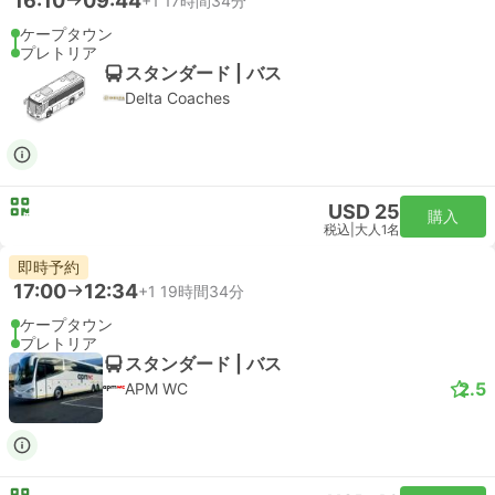
16:10
09:44
+1
17時間34分
ケープタウン
プレトリア
スタンダード | バス
Delta Coaches
USD 25
購入
税込
|
大人1名
即時予約
17:00
12:34
+1
19時間34分
ケープタウン
プレトリア
スタンダード | バス
2.5
APM WC