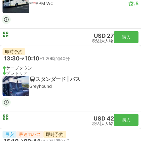
2.5
APM WC
USD 27
購入
税込
|
大人1名
即時予約
13:30
10:10
+1
20時間40分
ケープタウン
プレトリア
スタンダード | バス
Greyhound
USD 42
購入
税込
|
大人1名
最安
最速のバス
即時予約