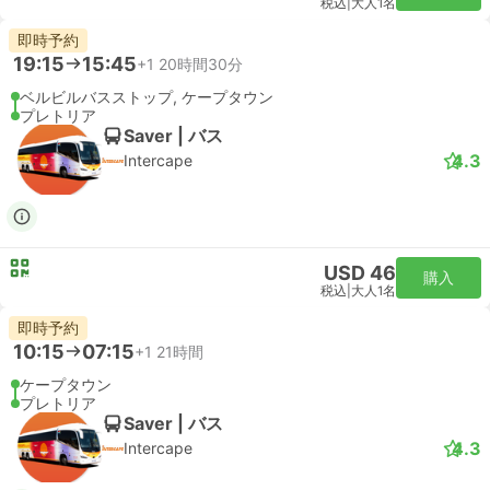
税込
|
大人1名
即時予約
19:15
15:45
+1
20時間30分
ベルビルバスストップ, ケープタウン
プレトリア
Saver | バス
4.3
Intercape
USD 46
購入
税込
|
大人1名
即時予約
10:15
07:15
+1
21時間
ケープタウン
プレトリア
Saver | バス
4.3
Intercape