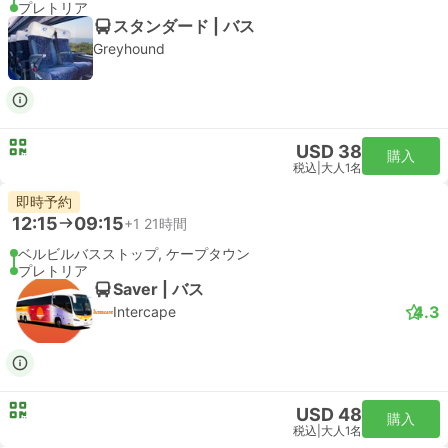
プレトリア
スタンダード | バス
Greyhound
USD 38
購入
税込
|
大人1名
即時予約
12:15
09:15
+1
21時間
ベルビルバスストップ, ケープタウン
プレトリア
Saver | バス
4.3
Intercape
USD 48
購入
税込
|
大人1名