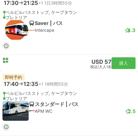
17:30
21:25
+1
1日3時間55分
ベルビルバスストップ, ケープタウン
プレトリア
Saver | バス
4.3
Intercape
USD 57
購入
税込
|
大人1名
即時予約
17:40
12:35
+1
18時間55分
ベルビルバスストップ, ケープタウン
プレトリア
スタンダード | バス
2.5
APM WC