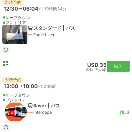
即時予約
12:30
08:04
+1
19時間34分
ケープタウン
プレトリア
スタンダード | バス
Eagle Liner
USD 35
購入
税込
|
大人1名
即時予約
13:00
10:00
+1
21時間
ケープタウン
プレトリア
Saver | バス
4.3
Intercape