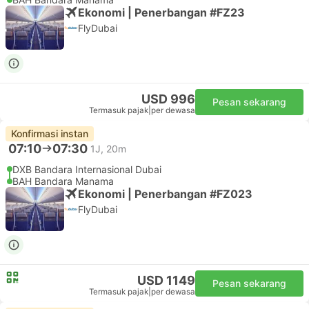
Ekonomi | Penerbangan #FZ23
FlyDubai
USD 996
Pesan sekarang
Termasuk pajak
|
per dewasa
Konfirmasi instan
07:10
07:30
1J, 20m
DXB Bandara Internasional Dubai
BAH Bandara Manama
Ekonomi | Penerbangan #FZ023
FlyDubai
USD 1149
Pesan sekarang
Termasuk pajak
|
per dewasa