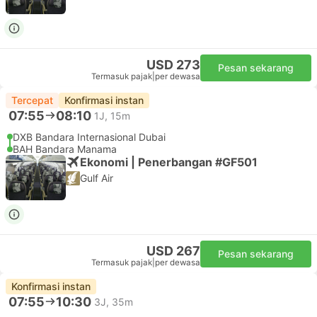
USD 273
Pesan sekarang
Termasuk pajak
|
per dewasa
Tercepat
Konfirmasi instan
07:55
08:10
1J, 15m
DXB Bandara Internasional Dubai
BAH Bandara Manama
Ekonomi | Penerbangan #GF501
Gulf Air
USD 267
Pesan sekarang
Termasuk pajak
|
per dewasa
Konfirmasi instan
07:55
10:30
3J, 35m