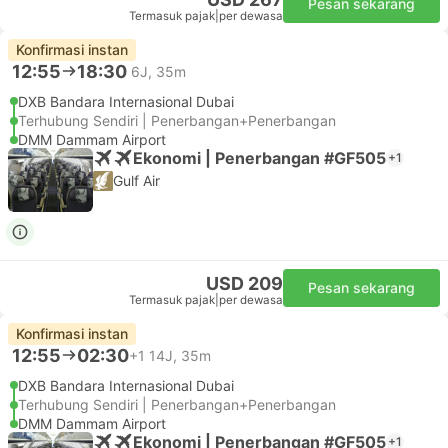
Pesan sekarang
Termasuk pajak
|
per dewasa
Konfirmasi instan
12:55
18:30
6J, 35m
DXB Bandara Internasional Dubai
Terhubung Sendiri | Penerbangan+Penerbangan
DMM Dammam Airport
Ekonomi | Penerbangan #GF505
+1
Gulf Air
USD 209
Pesan sekarang
Termasuk pajak
|
per dewasa
Konfirmasi instan
12:55
02:30
+1
14J, 35m
DXB Bandara Internasional Dubai
Terhubung Sendiri | Penerbangan+Penerbangan
DMM Dammam Airport
Ekonomi | Penerbangan #GF505
+1