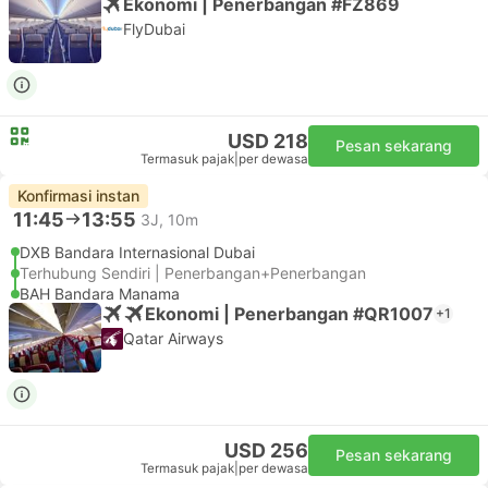
Ekonomi | Penerbangan #FZ869
FlyDubai
USD 218
Pesan sekarang
Termasuk pajak
|
per dewasa
Konfirmasi instan
11:45
13:55
3J, 10m
DXB Bandara Internasional Dubai
Terhubung Sendiri | Penerbangan+Penerbangan
BAH Bandara Manama
Ekonomi | Penerbangan #QR1007
+1
Qatar Airways
USD 256
Pesan sekarang
Termasuk pajak
|
per dewasa