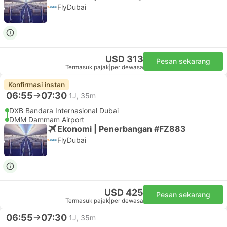
FlyDubai
USD 313
Pesan sekarang
Termasuk pajak
|
per dewasa
Konfirmasi instan
06:55
07:30
1J, 35m
DXB Bandara Internasional Dubai
DMM Dammam Airport
Ekonomi | Penerbangan #FZ883
FlyDubai
USD 425
Pesan sekarang
Termasuk pajak
|
per dewasa
06:55
07:30
1J, 35m