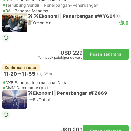
Terhubung Sendiri | Penerbangan+Penerbangan
BAH Bandara Manama
Ekonomi | Penerbangan #WY604
+1
5.0
Oman Air
USD 229
Pesan sekarang
Termasuk pajak
|
per dewasa
Konfirmasi instan
11:20
11:55
1J, 35m
DXB Bandara Internasional Dubai
DMM Dammam Airport
Ekonomi | Penerbangan #FZ869
FlyDubai
USD 209
Pesan sekarang