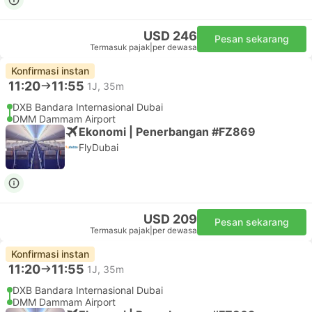
USD 246
Pesan sekarang
Termasuk pajak
|
per dewasa
Konfirmasi instan
11:20
11:55
1J, 35m
DXB Bandara Internasional Dubai
DMM Dammam Airport
Ekonomi | Penerbangan #FZ869
FlyDubai
USD 209
Pesan sekarang
Termasuk pajak
|
per dewasa
Konfirmasi instan
11:20
11:55
1J, 35m
DXB Bandara Internasional Dubai
DMM Dammam Airport