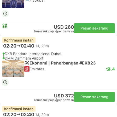
FlyDubai
USD 260
Pesan sekarang
Termasuk pajak
|
per dewasa
Konfirmasi instan
02:20
02:40
1J, 20m
DXB Bandara Internasional Dubai
DMM Dammam Airport
Ekonomi | Penerbangan #EK823
4.4
Emirates
USD 372
Pesan sekarang
Termasuk pajak
|
per dewasa
Konfirmasi instan
02:20
02:40
1J, 20m