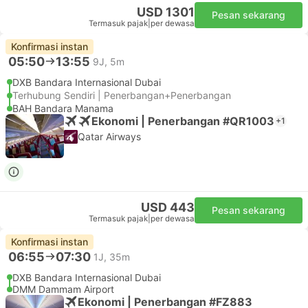
USD 1301
Pesan sekarang
Termasuk pajak
|
per dewasa
Konfirmasi instan
05:50
13:55
9J, 5m
DXB Bandara Internasional Dubai
Terhubung Sendiri | Penerbangan+Penerbangan
BAH Bandara Manama
Ekonomi | Penerbangan #QR1003
+1
Qatar Airways
USD 443
Pesan sekarang
Termasuk pajak
|
per dewasa
Konfirmasi instan
06:55
07:30
1J, 35m
DXB Bandara Internasional Dubai
DMM Dammam Airport
Ekonomi | Penerbangan #FZ883