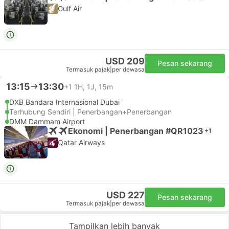
Gulf Air
USD 209
Pesan sekarang
Termasuk pajak
|
per dewasa
13:15
13:30
+1
1H, 1J, 15m
DXB Bandara Internasional Dubai
Terhubung Sendiri | Penerbangan+Penerbangan
DMM Dammam Airport
Ekonomi | Penerbangan #QR1023
+1
Qatar Airways
USD 227
Pesan sekarang
Termasuk pajak
|
per dewasa
Tampilkan lebih banyak