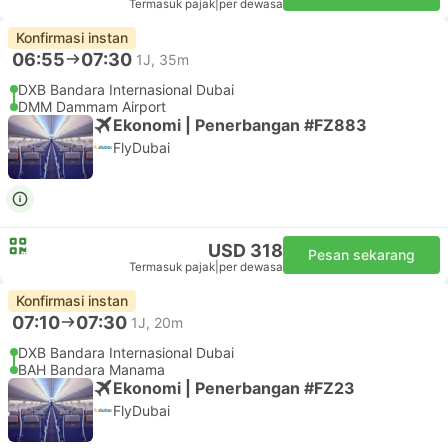
Termasuk pajak
|
per dewasa
Konfirmasi instan
06:55
07:30
1J, 35m
DXB Bandara Internasional Dubai
DMM Dammam Airport
Ekonomi | Penerbangan #FZ883
FlyDubai
USD 318
Pesan sekarang
Termasuk pajak
|
per dewasa
Konfirmasi instan
07:10
07:30
1J, 20m
DXB Bandara Internasional Dubai
BAH Bandara Manama
Ekonomi | Penerbangan #FZ23
FlyDubai