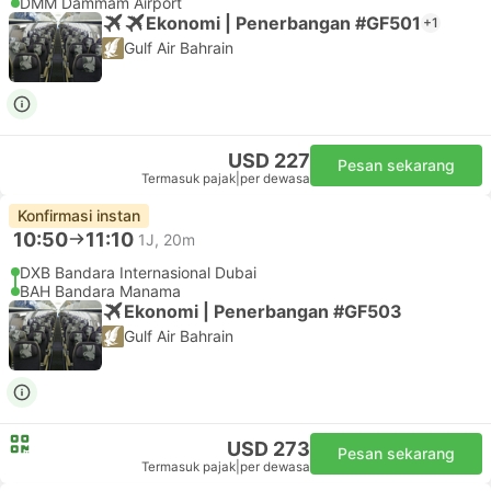
DMM Dammam Airport
Ekonomi | Penerbangan #GF501
+1
Gulf Air Bahrain
USD 227
Pesan sekarang
Termasuk pajak
|
per dewasa
Konfirmasi instan
10:50
11:10
1J, 20m
DXB Bandara Internasional Dubai
BAH Bandara Manama
Ekonomi | Penerbangan #GF503
Gulf Air Bahrain
USD 273
Pesan sekarang
Termasuk pajak
|
per dewasa