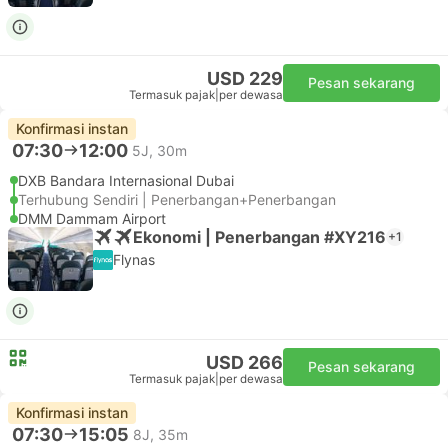
USD 229
Pesan sekarang
Termasuk pajak
|
per dewasa
Konfirmasi instan
07:30
12:00
5J, 30m
DXB Bandara Internasional Dubai
Terhubung Sendiri | Penerbangan+Penerbangan
DMM Dammam Airport
Ekonomi | Penerbangan #XY216
+1
Flynas
USD 266
Pesan sekarang
Termasuk pajak
|
per dewasa
Konfirmasi instan
07:30
15:05
8J, 35m