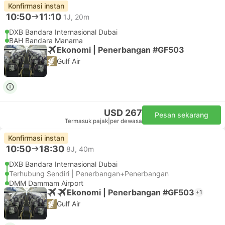
Konfirmasi instan
10:50
11:10
1J, 20m
DXB Bandara Internasional Dubai
BAH Bandara Manama
Ekonomi | Penerbangan #GF503
Gulf Air
USD 267
Pesan sekarang
Termasuk pajak
|
per dewasa
Konfirmasi instan
10:50
18:30
8J, 40m
DXB Bandara Internasional Dubai
Terhubung Sendiri | Penerbangan+Penerbangan
DMM Dammam Airport
Ekonomi | Penerbangan #GF503
+1
Gulf Air