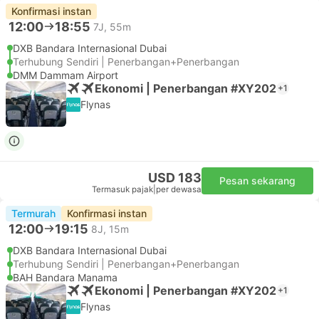
Konfirmasi instan
12:00
18:55
7J, 55m
DXB Bandara Internasional Dubai
Terhubung Sendiri | Penerbangan+Penerbangan
DMM Dammam Airport
Ekonomi | Penerbangan #XY202
+1
Flynas
USD 183
Pesan sekarang
Termasuk pajak
|
per dewasa
Termurah
Konfirmasi instan
12:00
19:15
8J, 15m
DXB Bandara Internasional Dubai
Terhubung Sendiri | Penerbangan+Penerbangan
BAH Bandara Manama
Ekonomi | Penerbangan #XY202
+1
Flynas