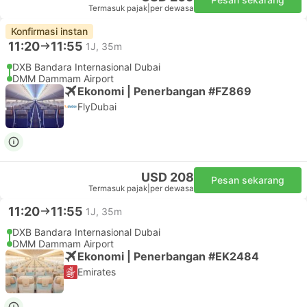
Termasuk pajak
|
per dewasa
Konfirmasi instan
11:20
11:55
1J, 35m
DXB Bandara Internasional Dubai
DMM Dammam Airport
Ekonomi | Penerbangan #FZ869
FlyDubai
USD 208
Pesan sekarang
Termasuk pajak
|
per dewasa
11:20
11:55
1J, 35m
DXB Bandara Internasional Dubai
DMM Dammam Airport
Ekonomi | Penerbangan #EK2484
Emirates