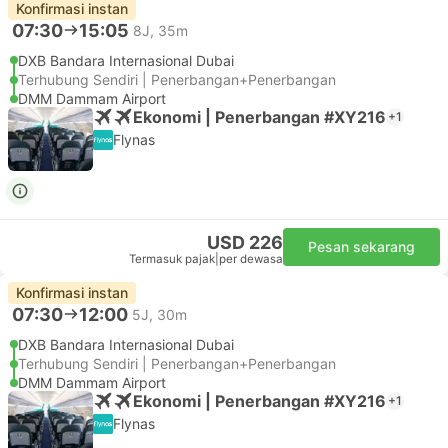
Konfirmasi instan
07:30
15:05
8J, 35m
DXB Bandara Internasional Dubai
Terhubung Sendiri | Penerbangan+Penerbangan
DMM Dammam Airport
Ekonomi | Penerbangan #XY216
+1
Flynas
USD 226
Pesan sekarang
Termasuk pajak
|
per dewasa
Konfirmasi instan
07:30
12:00
5J, 30m
DXB Bandara Internasional Dubai
Terhubung Sendiri | Penerbangan+Penerbangan
DMM Dammam Airport
Ekonomi | Penerbangan #XY216
+1
Flynas