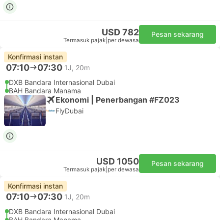
USD 782
Pesan sekarang
Termasuk pajak
|
per dewasa
Konfirmasi instan
07:10
07:30
1J, 20m
DXB Bandara Internasional Dubai
BAH Bandara Manama
Ekonomi | Penerbangan #FZ023
FlyDubai
USD 1050
Pesan sekarang
Termasuk pajak
|
per dewasa
Konfirmasi instan
07:10
07:30
1J, 20m
DXB Bandara Internasional Dubai
BAH Bandara Manama