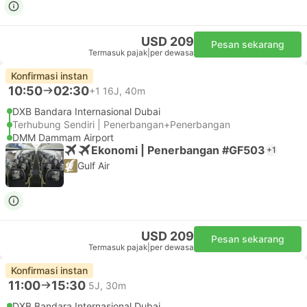
USD 209
Pesan sekarang
Termasuk pajak
|
per dewasa
Konfirmasi instan
10:50
02:30
+1
16J, 40m
DXB Bandara Internasional Dubai
Terhubung Sendiri | Penerbangan+Penerbangan
DMM Dammam Airport
Ekonomi | Penerbangan #GF503
+1
Gulf Air
USD 209
Pesan sekarang
Termasuk pajak
|
per dewasa
Konfirmasi instan
11:00
15:30
5J, 30m
DXB Bandara Internasional Dubai