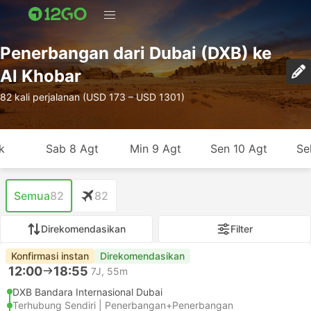
Penerbangan dari Dubai (DXB) ke
Al Khobar
82 kali perjalanan (USD 173 – USD 1301)
k
Sab 8 Agt
Min 9 Agt
Sen 10 Agt
Se
Semua
82
82
Direkomendasikan
Filter
Konfirmasi instan
Direkomendasikan
12:00
18:55
7J, 55m
DXB Bandara Internasional Dubai
Terhubung Sendiri | Penerbangan+Penerbangan