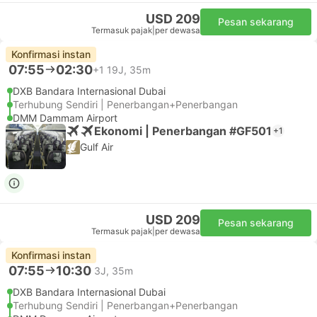
USD 209
Pesan sekarang
Termasuk pajak
|
per dewasa
Konfirmasi instan
07:55
02:30
+1
19J, 35m
DXB Bandara Internasional Dubai
Terhubung Sendiri | Penerbangan+Penerbangan
DMM Dammam Airport
Ekonomi | Penerbangan #GF501
+1
Gulf Air
USD 209
Pesan sekarang
Termasuk pajak
|
per dewasa
Konfirmasi instan
07:55
10:30
3J, 35m
DXB Bandara Internasional Dubai
Terhubung Sendiri | Penerbangan+Penerbangan