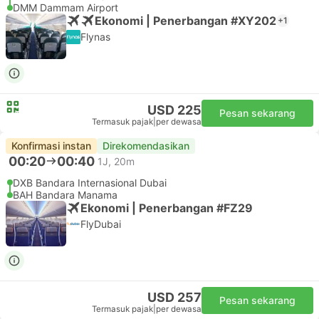
DMM Dammam Airport
Ekonomi | Penerbangan #XY202
+1
Flynas
USD 225
Pesan sekarang
Termasuk pajak
|
per dewasa
Konfirmasi instan
Direkomendasikan
00:20
00:40
1J, 20m
DXB Bandara Internasional Dubai
BAH Bandara Manama
Ekonomi | Penerbangan #FZ29
FlyDubai
USD 257
Pesan sekarang
Termasuk pajak
|
per dewasa