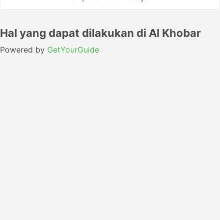
Hal yang dapat dilakukan di Al Khobar
Powered by
GetYourGuide
Cara pergi dari Dubai ke Al Khobar
dengan naik Pesawat Terbang
Naik pesawat adalah cara tercepat dan termudah untuk
pergi dari Dubai ke Al Khobar. Untuk menemukan
penawaran terbaik, gunakan layanan pemesanan online
kami.