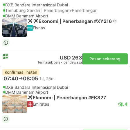
DXB Bandara Internasional Dubai
Terhubung Sendiri | Penerbangan+Penerbangan
DMM Dammam Airport
Ekonomi | Penerbangan #XY216
+1
Flynas
USD 263
Pesan sekarang
Termasuk pajak
|
per dewasa
Konfirmasi instan
07:40
08:05
1J, 25m
DXB Bandara Internasional Dubai
DMM Dammam Airport
Ekonomi | Penerbangan #EK827
4.4
Emirates