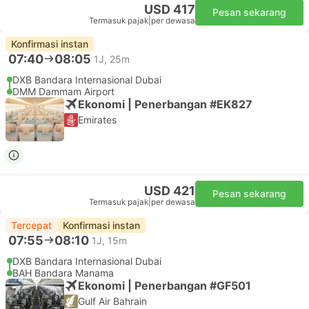
USD 417
Pesan sekarang
Termasuk pajak
|
per dewasa
Konfirmasi instan
07:40
08:05
1J, 25m
DXB Bandara Internasional Dubai
DMM Dammam Airport
Ekonomi | Penerbangan #EK827
Emirates
USD 421
Pesan sekarang
Termasuk pajak
|
per dewasa
Tercepat
Konfirmasi instan
07:55
08:10
1J, 15m
DXB Bandara Internasional Dubai
BAH Bandara Manama
Ekonomi | Penerbangan #GF501
Gulf Air Bahrain