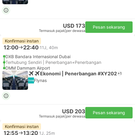
USD 173
Pesan sekarang
Termasuk pajak
|
per dewasa
Konfirmasi instan
12:00
22:40
11J, 40m
DXB Bandara Internasional Dubai
Terhubung Sendiri | Penerbangan+Penerbangan
DMM Dammam Airport
Ekonomi | Penerbangan #XY202
+1
Flynas
USD 203
Pesan sekarang
Termasuk pajak
|
per dewasa
Konfirmasi instan
12:55
13:20
1J, 25m