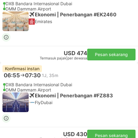
DXB Bandara Internasional Dubai
DMM Dammam Airport
Ekonomi | Penerbangan #EK2460
Emirates
USD 474
Pesan sekarang
Termasuk pajak
|
per dewasa
Konfirmasi instan
06:55
07:30
1J, 35m
DXB Bandara Internasional Dubai
DMM Dammam Airport
Ekonomi | Penerbangan #FZ883
FlyDubai
USD 430
Pesan sekarang