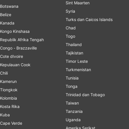
Sint Maarten
Botswana
Syria
Belize
Turks dan Caicos Islands
Kanada
Chad
Kongo Kinshasa
Togo
Republik Afrika Tengah
Thailand
Congo - Brazzaville
Tajikistan
Cote dIvoire
Timor Leste
Kepulauan Cook
Turkmenistan
Chili
Tunisia
Kamerun
Tonga
Tiongkok
Trinidad dan Tobago
Kolombia
Taiwan
Kosta Rika
Tanzania
Kuba
Uganda
Cape Verde
Amerika Serikat