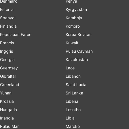
Denmark
Kenya
Estonia
Kyrgyzstan
Spanyol
Kamboja
Finlandia
Komoro
Kepulauan Faroe
Korea Selatan
Prancis
Kuwait
Inggris
Pulau Cayman
Georgia
Kazakhstan
Guernsey
Laos
Gibraltar
Libanon
Greenland
Saint Lucia
Yunani
Sri Lanka
Kroasia
Liberia
Hungaria
Lesotho
Irlandia
Libia
Pulau Man
Maroko