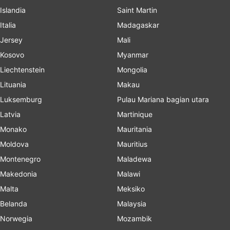
Islandia
Saint Martin
Italia
Madagaskar
Jersey
Mali
Kosovo
Myanmar
Liechtenstein
Mongolia
Lituania
Makau
Luksemburg
Pulau Mariana bagian utara
Latvia
Martinique
Monako
Mauritania
Moldova
Mauritius
Montenegro
Maladewa
Makedonia
Malawi
Malta
Meksiko
Belanda
Malaysia
Norwegia
Mozambik