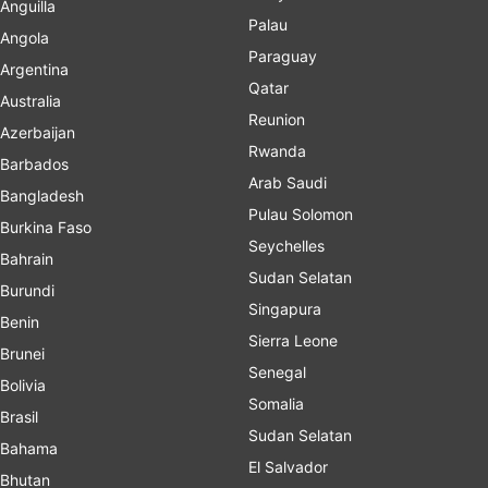
Anguilla
Palau
Angola
Paraguay
Argentina
Qatar
Australia
Reunion
Azerbaijan
Rwanda
Barbados
Arab Saudi
Bangladesh
Pulau Solomon
Burkina Faso
Seychelles
Bahrain
Sudan Selatan
Burundi
Singapura
Benin
Sierra Leone
Brunei
Senegal
Bolivia
Somalia
Brasil
Sudan Selatan
Bahama
El Salvador
Bhutan