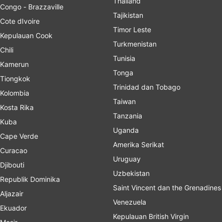
Thailand
Congo - Brazzaville
Tajikistan
Cote dIvoire
Timor Leste
Kepulauan Cook
Turkmenistan
Chili
Tunisia
Kamerun
Tonga
Tiongkok
Trinidad dan Tobago
Kolombia
Taiwan
Kosta Rika
Tanzania
Kuba
Uganda
Cape Verde
Amerika Serikat
Curacao
Uruguay
Djibouti
Uzbekistan
Republik Dominika
Saint Vincent dan the Grenadines
Aljazair
Venezuela
Ekuador
Kepulauan British Virgin