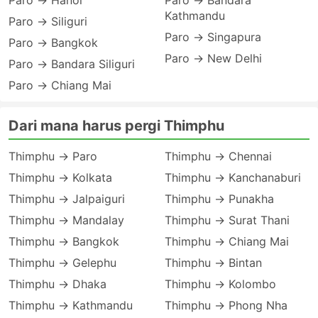
Paro → Hanoi
Paro → Bandara
Kathmandu
Paro → Siliguri
Paro → Singapura
Paro → Bangkok
Paro → New Delhi
Paro → Bandara Siliguri
Paro → Chiang Mai
Dari mana harus pergi Thimphu
Thimphu → Paro
Thimphu → Chennai
Thimphu → Kolkata
Thimphu → Kanchanaburi
Thimphu → Jalpaiguri
Thimphu → Punakha
Thimphu → Mandalay
Thimphu → Surat Thani
Thimphu → Bangkok
Thimphu → Chiang Mai
Thimphu → Gelephu
Thimphu → Bintan
Thimphu → Dhaka
Thimphu → Kolombo
Thimphu → Kathmandu
Thimphu → Phong Nha