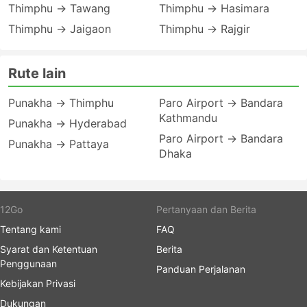
Thimphu → Tawang
Thimphu → Hasimara
Thimphu → Jaigaon
Thimphu → Rajgir
Rute lain
Punakha → Thimphu
Paro Airport → Bandara
Kathmandu
Punakha → Hyderabad
Paro Airport → Bandara
Punakha → Pattaya
Dhaka
12Go
Pertanyaan dan Berita
Tentang kami
FAQ
Syarat dan Ketentuan
Berita
Penggunaan
Panduan Perjalanan
Kebijakan Privasi
Dukungan