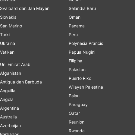
Svalbard dan Jan Mayen
Selandia Baru
Slovakia
Oman
San Marino
Panama
Turki
Peru
Ukraina
Polynesia Prancis
Vatikan
Papua Nugini
Filipina
Uni Emirat Arab
Pakistan
Afganistan
Puerto Riko
Antigua dan Barbuda
Wilayah Palestina
Anguilla
Palau
Angola
Paraguay
Argentina
Qatar
Australia
Reunion
Azerbaijan
Rwanda
Barbados