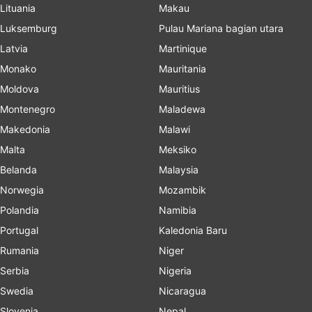
Lituania
Makau
Luksemburg
Pulau Mariana bagian utara
Latvia
Martinique
Monako
Mauritania
Moldova
Mauritius
Montenegro
Maladewa
Makedonia
Malawi
Malta
Meksiko
Belanda
Malaysia
Norwegia
Mozambik
Polandia
Namibia
Portugal
Kaledonia Baru
Rumania
Niger
Serbia
Nigeria
Swedia
Nicaragua
Slovenia
Nepal