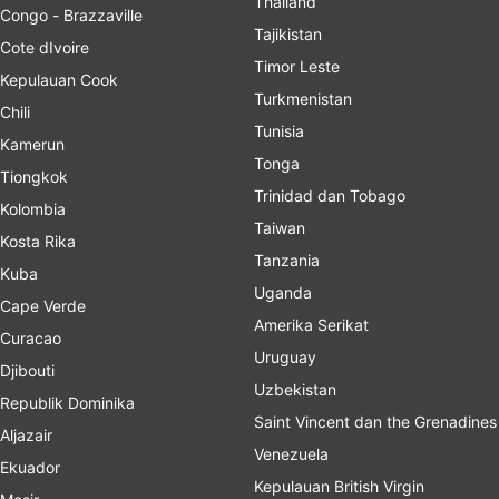
Thailand
Congo - Brazzaville
Tajikistan
Cote dIvoire
Timor Leste
Kepulauan Cook
Turkmenistan
Chili
Tunisia
Kamerun
Tonga
Tiongkok
Trinidad dan Tobago
Kolombia
Taiwan
Kosta Rika
Tanzania
Kuba
Uganda
Cape Verde
Amerika Serikat
Curacao
Uruguay
Djibouti
Uzbekistan
Republik Dominika
Saint Vincent dan the Grenadines
Aljazair
Venezuela
Ekuador
Kepulauan British Virgin