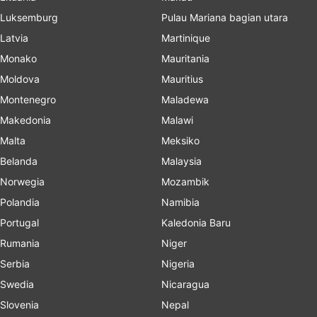
Luksemburg
Pulau Mariana bagian utara
Latvia
Martinique
Monako
Mauritania
Moldova
Mauritius
Montenegro
Maladewa
Makedonia
Malawi
Malta
Meksiko
Belanda
Malaysia
Norwegia
Mozambik
Polandia
Namibia
Portugal
Kaledonia Baru
Rumania
Niger
Serbia
Nigeria
Swedia
Nicaragua
Slovenia
Nepal