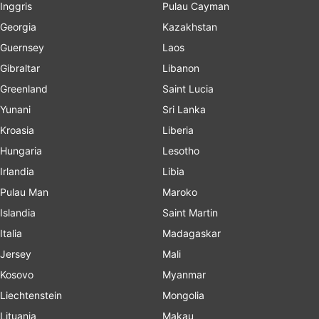
Inggris
Pulau Cayman
Georgia
Kazakhstan
Guernsey
Laos
Gibraltar
Libanon
Greenland
Saint Lucia
Yunani
Sri Lanka
Kroasia
Liberia
Hungaria
Lesotho
Irlandia
Libia
Pulau Man
Maroko
Islandia
Saint Martin
Italia
Madagaskar
Jersey
Mali
Kosovo
Myanmar
Liechtenstein
Mongolia
Lituania
Makau