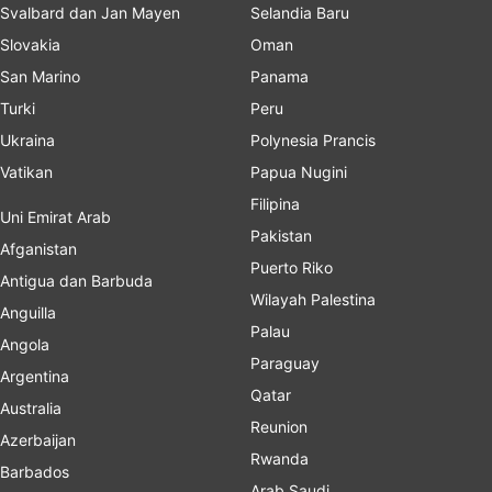
Svalbard dan Jan Mayen
Selandia Baru
Slovakia
Oman
San Marino
Panama
Turki
Peru
Ukraina
Polynesia Prancis
Vatikan
Papua Nugini
Filipina
Uni Emirat Arab
Pakistan
Afganistan
Puerto Riko
Antigua dan Barbuda
Wilayah Palestina
Anguilla
Palau
Angola
Paraguay
Argentina
Qatar
Australia
Reunion
Azerbaijan
Rwanda
Barbados
Arab Saudi