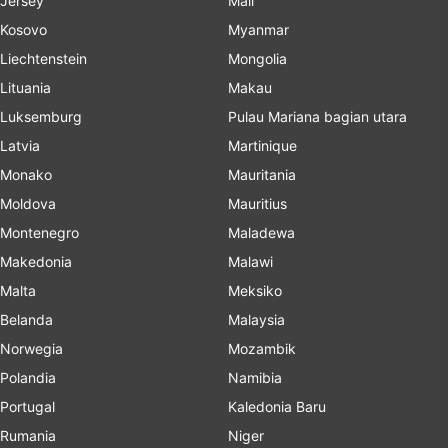
Jersey
Mali
Kosovo
Myanmar
Liechtenstein
Mongolia
Lituania
Makau
Luksemburg
Pulau Mariana bagian utara
Latvia
Martinique
Monako
Mauritania
Moldova
Mauritius
Montenegro
Maladewa
Makedonia
Malawi
Malta
Meksiko
Belanda
Malaysia
Norwegia
Mozambik
Polandia
Namibia
Portugal
Kaledonia Baru
Rumania
Niger