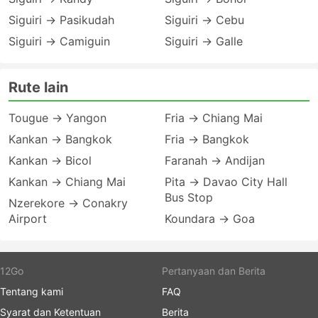
Siguiri → Pasikudah
Siguiri → Cebu
Siguiri → Camiguin
Siguiri → Galle
Rute lain
Tougue → Yangon
Fria → Chiang Mai
Kankan → Bangkok
Fria → Bangkok
Kankan → Bicol
Faranah → Andijan
Kankan → Chiang Mai
Pita → Davao City Hall
Bus Stop
Nzerekore → Conakry
Airport
Koundara → Goa
12Go
Pertanyaan dan Berita
Tentang kami
FAQ
Syarat dan Ketentuan
Berita