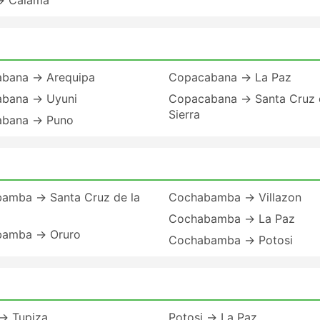
→ Calama
bana → Arequipa
Copacabana → La Paz
bana → Uyuni
Copacabana → Santa Cruz 
Sierra
bana → Puno
a
amba → Santa Cruz de la
Cochabamba → Villazon
Cochabamba → La Paz
amba → Oruro
Cochabamba → Potosi
 → Tupiza
Potosi → La Paz