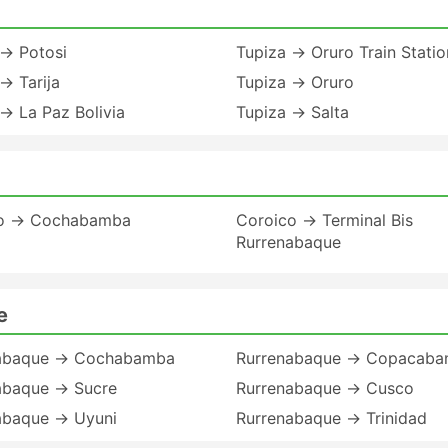
 → Potosi
Tupiza → Oruro Train Statio
→ Tarija
Tupiza → Oruro
→ La Paz Bolivia
Tupiza → Salta
o → Cochabamba
Coroico → Terminal Bis
Rurrenabaque
e
abaque → Cochabamba
Rurrenabaque → Copacaba
abaque → Sucre
Rurrenabaque → Cusco
abaque → Uyuni
Rurrenabaque → Trinidad