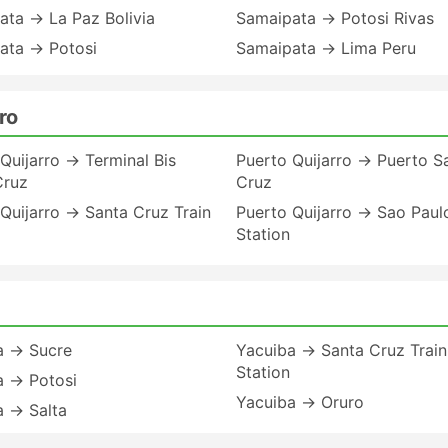
ata → La Paz Bolivia
Samaipata → Potosi Rivas
ata → Potosi
Samaipata → Lima Peru
ro
Quijarro → Terminal Bis
Puerto Quijarro → Puerto S
Cruz
Cruz
Quijarro → Santa Cruz Train
Puerto Quijarro → Sao Paul
Station
a → Sucre
Yacuiba → Santa Cruz Train
Station
a → Potosi
Yacuiba → Oruro
a → Salta