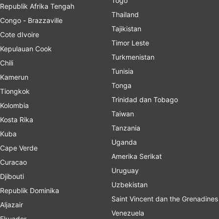
Togo
Republik Afrika Tengah
Thailand
Congo - Brazzaville
Tajikistan
Cote dIvoire
Timor Leste
Kepulauan Cook
Turkmenistan
Chili
Tunisia
Kamerun
Tonga
Tiongkok
Trinidad dan Tobago
Kolombia
Taiwan
Kosta Rika
Tanzania
Kuba
Uganda
Cape Verde
Amerika Serikat
Curacao
Uruguay
Djibouti
Uzbekistan
Republik Dominika
Saint Vincent dan the Grenadines
Aljazair
Venezuela
Ekuador