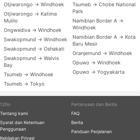
Otjiwarongo → Windhoek
Tsumeb → Chobe National
Park
Otjiwarongo → Katima
Mulilo
Namibian Border A →
Windhoek
Ongwediva → Windhoek
Namibian Border A → Kota
Swakopmund → Windhoek
Baru Mesir
Swakopmund → Oshakati
Oranjemund → Windhoek
Swakopmund → Walvis
Opuwo → Windhoek
Bay
Opuwo → Yogyakarta
Tsumeb → Windhoek
Tsumeb → Tokyo
12Go
Pertanyaan dan Berita
Tentang kami
FAQ
Syarat dan Ketentuan
Berita
Penggunaan
Panduan Perjalanan
Kebijakan Privasi