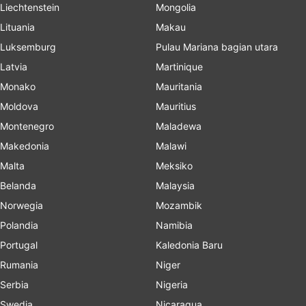
Liechtenstein
Mongolia
Lituania
Makau
Luksemburg
Pulau Mariana bagian utara
Latvia
Martinique
Monako
Mauritania
Moldova
Mauritius
Montenegro
Maladewa
Makedonia
Malawi
Malta
Meksiko
Belanda
Malaysia
Norwegia
Mozambik
Polandia
Namibia
Portugal
Kaledonia Baru
Rumania
Niger
Serbia
Nigeria
Swedia
Nicaragua