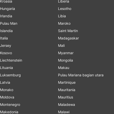
Kroasia
Liberia
Hungaria
Lesotho
Irlandia
Libia
Pulau Man
Maroko
Islandia
Saint Martin
Italia
Madagaskar
Jersey
Mali
Kosovo
Myanmar
Liechtenstein
Mongolia
Lituania
Makau
Luksemburg
Pulau Mariana bagian utara
Latvia
Martinique
Monako
Mauritania
Moldova
Mauritius
Montenegro
Maladewa
Makedonia
Malawi