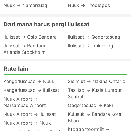
Nuuk → Narsarsuaq
Nuuk → Theologos
Dari mana harus pergi Ilulissat
Ilulissat → Oslo Bandara
Ilulissat → Qeqertasuaq
Ilulissat → Bandara
Ilulissat → Linköping
Arlanda Stockholm
Rute lain
Kangerlussuaq → Nuuk
Sisimiut → Nakina Ontario
Kangerlussuaq → Ilulissat
Tasiilaq → Kuala Lumpur
Sentral
Nuuk Airport →
Narsarsuaq Airport
Qeqertasuaq → Kekri
Nuuk Airport → Ilulissat
Kulusuk → Bandara Kota
Bharu
Nuuk Airport → Nuuk
Ittoqqortoormiit →