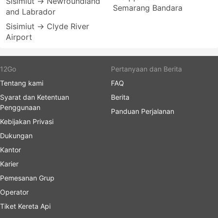
Sisimiut → Newfoundland
Semarang Bandara
and Labrador
Sisimiut → Clyde River
Airport
12Go
Pertanyaan dan Berita
Tentang kami
FAQ
Syarat dan Ketentuan
Berita
Penggunaan
Panduan Perjalanan
Kebijakan Privasi
Dukungan
Kantor
Karier
Pemesanan Grup
Operator
Tiket Kereta Api