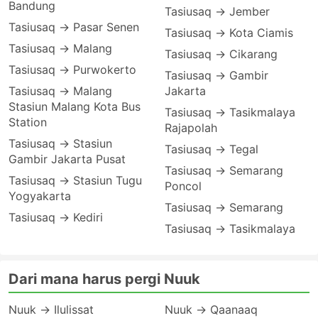
Bandung
Tasiusaq → Jember
Tasiusaq → Pasar Senen
Tasiusaq → Kota Ciamis
Tasiusaq → Malang
Tasiusaq → Cikarang
Tasiusaq → Purwokerto
Tasiusaq → Gambir
Tasiusaq → Malang
Jakarta
Stasiun Malang Kota Bus
Tasiusaq → Tasikmalaya
Station
Rajapolah
Tasiusaq → Stasiun
Tasiusaq → Tegal
Gambir Jakarta Pusat
Tasiusaq → Semarang
Tasiusaq → Stasiun Tugu
Poncol
Yogyakarta
Tasiusaq → Semarang
Tasiusaq → Kediri
Tasiusaq → Tasikmalaya
Dari mana harus pergi Nuuk
Nuuk → Ilulissat
Nuuk → Qaanaaq