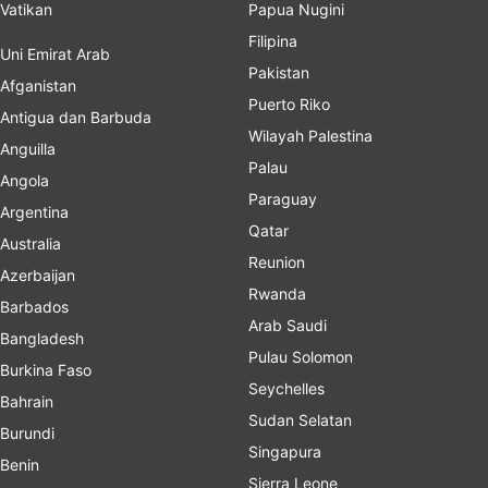
Vatikan
Papua Nugini
Filipina
Uni Emirat Arab
Pakistan
Afganistan
Puerto Riko
Antigua dan Barbuda
Wilayah Palestina
Anguilla
Palau
Angola
Paraguay
Argentina
Qatar
Australia
Reunion
Azerbaijan
Rwanda
Barbados
Arab Saudi
Bangladesh
Pulau Solomon
Burkina Faso
Seychelles
Bahrain
Sudan Selatan
Burundi
Singapura
Benin
Sierra Leone