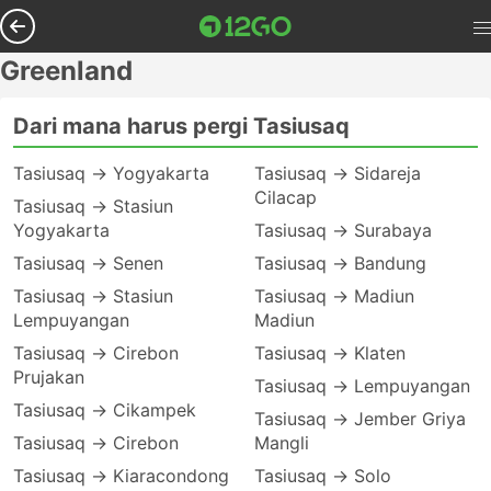
Greenland
Dari mana harus pergi Tasiusaq
Tasiusaq → Yogyakarta
Tasiusaq → Sidareja
Cilacap
Tasiusaq → Stasiun
Yogyakarta
Tasiusaq → Surabaya
Tasiusaq → Senen
Tasiusaq → Bandung
Tasiusaq → Stasiun
Tasiusaq → Madiun
Lempuyangan
Madiun
Tasiusaq → Cirebon
Tasiusaq → Klaten
Prujakan
Tasiusaq → Lempuyangan
Tasiusaq → Cikampek
Tasiusaq → Jember Griya
Tasiusaq → Cirebon
Mangli
Tasiusaq → Kiaracondong
Tasiusaq → Solo