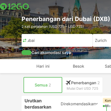
Penerbangan dari Dubai (DXB)
2 kali perjalanan (USD 725 – USD 725)
Dubai
Zurich
Cari akomodasi saya
Hari ini
Besok
Sa
Penerbangan
2
Semua
2
Mulai Dari USD 725
Urutkan
Kon
Direkomendasikan
08:
berdasarkan