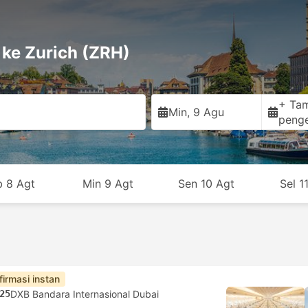
 ke Zurich (ZRH)
+ Ta
Min, 9 Agu
peng
b 8 Agt
Min 9 Agt
Sen 10 Agt
Sel 1
firmasi instan
25
DXB Bandara Internasional Dubai