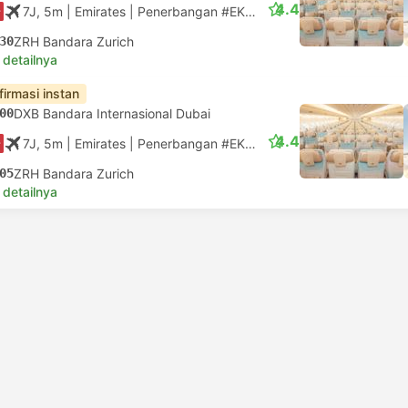
4.4
7J, 5m
| Emirates
|
Penerbangan #EK87
|
Ekonomi
30
ZRH Bandara Zurich
 detailnya
firmasi instan
00
DXB Bandara Internasional Dubai
4.4
7J, 5m
| Emirates
|
Penerbangan #EK85
|
Ekonomi
05
ZRH Bandara Zurich
 detailnya