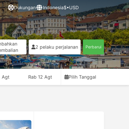
Dukungan
Indonesia
$•USD
mbahkan
2 pelaku perjalanan
Perbarui
embalian
1 Agt
Rab 12 Agt
Pilih Tanggal