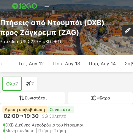
Πτήσεις από Ντουμπάι (DXB)
προς Ζάγκρεμπ (ZAG)
7 ταξίδια (USD 279 – USD 961)
ο
Τετ, Αυγ 12
Πεμ, Αυγ 13
Παρ, Αυγ 14
Σαβ
Όλα
7
7
Συνιστάται
Φίλτρα
Άμεση επιβεβαίωση
Συνιστάται
02:00
19:30
19ώ 30λεπτά
DXB Διεθνές Αεροδρόμιο του Ντουμπάι
Μονή σύνδεση | Πτήση+Πτήση