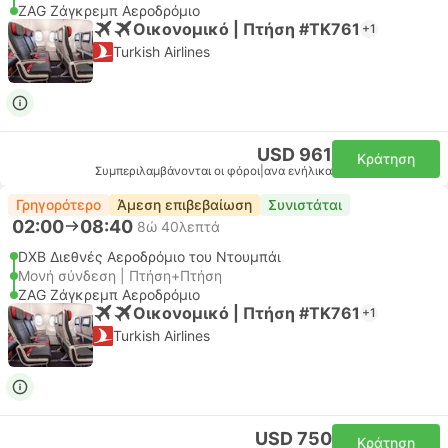
ZAG Ζάγκρεμπ Αεροδρόμιο
Οικονομικό | Πτήση #TK761
+1
Turkish Airlines
USD 961
Κράτηση
Συμπεριλαμβάνονται οι φόροι
|
ανα ενήλικα
Γρηγορότερο
Άμεση επιβεβαίωση
Συνιστάται
02:00
08:40
8ώ 40λεπτά
DXB Διεθνές Αεροδρόμιο του Ντουμπάι
Μονή σύνδεση | Πτήση+Πτήση
ZAG Ζάγκρεμπ Αεροδρόμιο
Οικονομικό | Πτήση #TK761
+1
Turkish Airlines
USD 750
Κράτηση