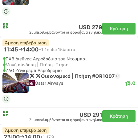
USD 279
Κράτηση
Συμπεριλαμβάνονται οι φόροι
|
ανα ενήλικα
Άμεση επιβεβαίωση
11:45
14:00
+1
1η 4ώ 15λεπτά
DXB Διεθνές Αεροδρόμιο του Ντουμπάι
Μονή σύνδεση | Πτήση+Πτήση
ZAG Ζάγκρεμπ Αεροδρόμιο
Οικονομικό | Πτήση #QR1007
+1
5.0
Qatar Airways
USD 291
Κράτηση
Συμπεριλαμβάνονται οι φόροι
|
ανα ενήλικα
Άμεση επιβεβαίωση
23:00
14:00
+1
17ώ