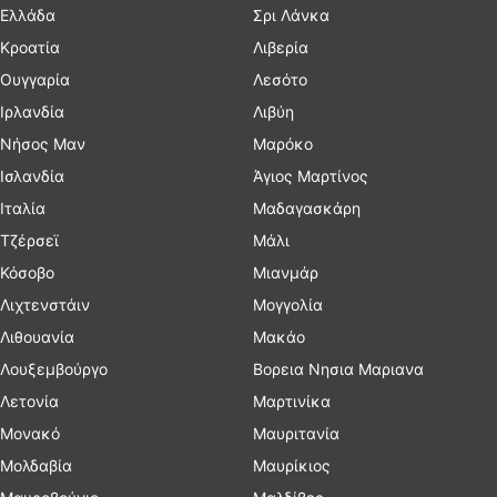
Ελλάδα
Σρι Λάνκα
Κροατία
Λιβερία
Ουγγαρία
Λεσότο
Ιρλανδία
Λιβύη
Νήσος Μαν
Μαρόκο
Ισλανδία
Άγιος Μαρτίνος
Ιταλία
Μαδαγασκάρη
Τζέρσεϊ
Μάλι
Κόσοβο
Μιανμάρ
Λιχτενστάιν
Μογγολία
Λιθουανία
Μακάο
Λουξεμβούργο
Βορεια Νησια Μαριανα
Λετονία
Μαρτινίκα
Μονακό
Μαυριτανία
Μολδαβία
Μαυρίκιος