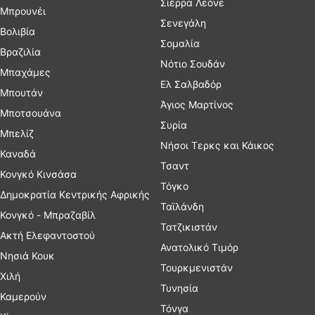
Σιέρρα Λεόνε
Μπρουνέι
Σενεγάλη
Βολιβία
Σομαλία
Βραζιλία
Νότιο Σουδάν
Μπαχάμες
Ελ Σαλβαδόρ
Μπουτάν
Άγιος Μαρτίνος
Μποτσουάνα
Συρία
Μπελίζ
Νήσοι Τερκς και Κάικος
Καναδά
Τσαντ
Κονγκό Κινσάσα
Τόγκο
Δημοκρατία Κεντρικής Αφρικής
Ταϊλάνδη
Κονγκό - Μπραζαβίλ
Τατζικιστάν
Ακτή Ελεφαντοστού
Ανατολικό Τιμόρ
Νησιά Κουκ
Τουρκμενιστάν
Χιλή
Τυνησία
Καμερούν
Τόνγα