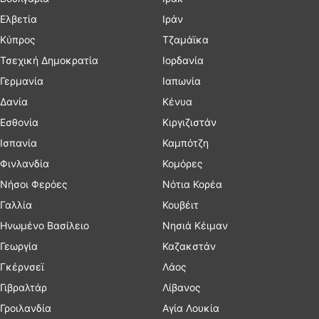
Ελβετία
Ιράν
Κύπρος
Τζαμάϊκα
Τσεχική Δημοκρατία
Ιορδανία
Γερμανία
Ιαπωνία
Δανία
Κένυα
Εσθονία
Κιργιζιστάν
Ισπανία
Καμπότζη
Φινλανδία
Κομόρες
Νήσοι Φερόες
Νότια Κορέα
Γαλλία
Κουβέιτ
Ηνωμένο Βασίλειο
Νησιά Κέιμαν
Γεωργία
Καζακστάν
Γκέρνσεϊ
Λάος
Γιβραλτάρ
Λίβανος
Γροιλανδία
Αγία Λουκία