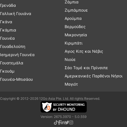
Ζάμπια
Γρενάδα
Ζιμπάμπουε
Γαλλική Γουιάνα
Αρούμπα
Γκάνα
Βερμούδες
Γκάμπια
Μικρονησία
Γουινέα
Κιριμπάτι
Γουαδελούπη
Αγιος Κιτς και Νέβις
Ισημερινή Γουινέα
Νιούε
Γουατεμάλα
Σάο Τομέ και Πρίνσιπε
Γκουάμ
Αμερικανικές Παρθένοι Νήσοι
Γουινέα-Μπισάου
Μαγιότ
Copyright © 2012-2026 12Go Asia Pte. Ltd. All rights Reserved.
Version: 2675.3970 - 5.0.559