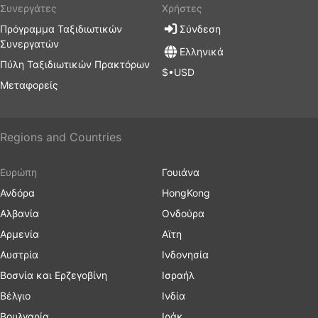
Συνεργάτες
Χρήστες
Πρόγραμμα Ταξιδιωτικών
Σύνδεση
Συνεργατών
Ελληνικά
Πύλη Ταξιδιωτικών Πρακτόρων
$•USD
Μεταφορείς
Regions and Countries
Ευρώπη
Γουιάνα
Ανδόρα
HongKong
Αλβανία
Ονδούρα
Αρμενία
Αϊτη
Αυστρία
Ινδονησία
Βοσνία και Ερζεγοβίνη
Ισραήλ
Βέλγιο
Ινδία
Βουλγαρία
Ιράκ