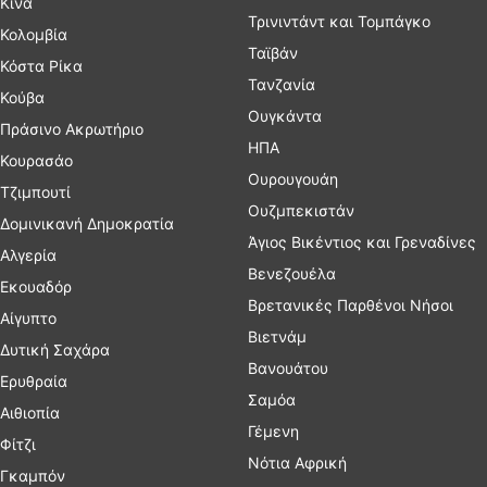
Κίνα
Τρινιντάντ και Τομπάγκο
Κολομβία
Ταϊβάν
Κόστα Ρίκα
Τανζανία
Κούβα
Ουγκάντα
Πράσινο Ακρωτήριο
ΗΠΑ
Κουρασάο
Ουρουγουάη
Τζιμπουτί
Ουζμπεκιστάν
Δομινικανή Δημοκρατία
Άγιος Βικέντιος και Γρεναδίνες
Αλγερία
Βενεζουέλα
Εκουαδόρ
Βρετανικές Παρθένοι Νήσοι
Αίγυπτο
Βιετνάμ
Δυτική Σαχάρα
Βανουάτου
Ερυθραία
Σαμόα
Αιθιοπία
Γέμενη
Φίτζι
Νότια Αφρική
Γκαμπόν