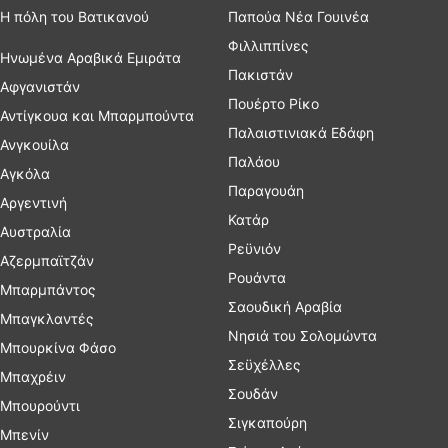
Η πόλη του Βατικανού
Παπούα Νέα Γουινέα
Φιλλιππίνες
Ηνωμένα Αραβικά Εμιράτα
Πακιστάν
Αφγανιστάν
Πουέρτο Ρίκο
Αντίγκουα και Μπαρμπούντα
Παλαιστινιακά Εδάφη
Ανγκουίλα
Παλάου
Αγκόλα
Παραγουάη
Αργεντινή
Κατάρ
Αυστραλία
Ρεϋνιόν
Αζερμπαϊτζάν
Ρουάντα
Μπαρμπάντος
Σαουδική Αραβία
Μπαγκλαντές
Νησιά του Σολομώντα
Μπουρκίνα Φάσο
Σεϋχέλλες
Μπαχρέιν
Σουδάν
Μπουρούντι
Σιγκαπούρη
Μπενίν