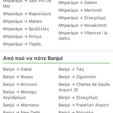
Μπρικάμα → Sant Pol De
Μπρικάμα → Sallent
Mar
Μπρικάμα → Martorell
Μπρικάμα → Βαρκελώνη
Μπρικάμα → Στοκχόλμη
Μπρικάμα → Mataro
Μπρικάμα → Nouakchott
Μπρικάμα → Βρυξέλλες
Μπρικάμα → Vilanova i la
Μπρικάμα → Ντόχα
Geltru
Μπρικάμα → Παρίσι
Από πού να πάτε Banjul
Banjul → Dakar
Banjul → Τιές
Banjul → Bissau
Banjul → Ziguinchor
Banjul → Κοτονού
Banjul → Charles de Gaulle
Airport 2E
Banjul → Μόναχο
Αεροδρόμιο
Banjul → Στοκχόλμη
Banjul → Μάντισον
Banjul → Frankfurt Airport
Banjul → New Delhi
Banjul → Ντουάλα