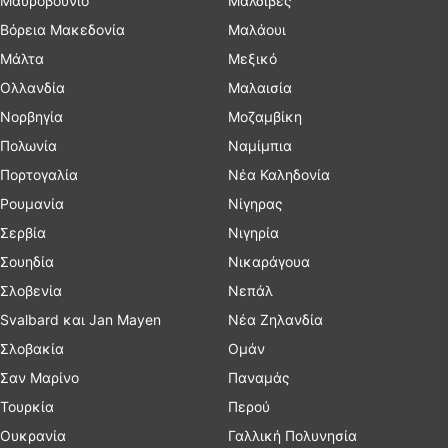
Μαυροβούνιο
Μαλδίβες
Βόρεια Μακεδονία
Μαλάουι
Μάλτα
Μεξικό
Ολλανδία
Μαλαισία
Νορβηγία
Μοζαμβίκη
Πολωνία
Ναμίμπια
Πορτογαλία
Νέα Καληδονία
Ρουμανία
Νίγηρας
Σερβία
Νιγηρία
Σουηδία
Νικαράγουα
Σλοβενία
Νεπάλ
Svalbard και Jan Mayen
Νέα Ζηλανδία
Σλοβακία
Ομάν
Σαν Μαρίνο
Παναμάς
Τουρκία
Περού
Ουκρανία
Γαλλική Πολυνησία