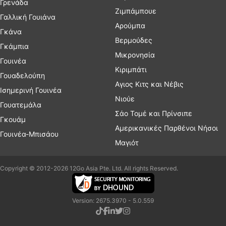
Γρενάδα
Ζιμπάμπουε
Γαλλική Γουιάνα
Αρούμπα
Γκάνα
Βερμούδες
Γκάμπια
Μικρονησία
Γουινέα
Κιριμπάτι
Γουαδελούπη
Αγιος Κιτς και Νέβις
Ισημερινή Γουινέα
Νιούε
Γουατεμάλα
Σάο Τομέ και Πρίνσιπε
Γκουάμ
Αμερικανικές Παρθένοι Νήσοι
Γουινέα-Μπισάου
Μαγιότ
Copyright © 2012-2026 12Go Asia Pte. Ltd. All rights Reserved.
Version: 2675.3970 - 5.0.559