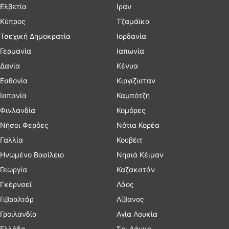
Ελβετία
Ιράν
Κύπρος
Τζαμάϊκα
Τσεχική Δημοκρατία
Ιορδανία
Γερμανία
Ιαπωνία
Δανία
Κένυα
Εσθονία
Κιργιζιστάν
Ισπανία
Καμπότζη
Φινλανδία
Κομόρες
Νήσοι Φερόες
Νότια Κορέα
Γαλλία
Κουβέιτ
Ηνωμένο Βασίλειο
Νησιά Κέιμαν
Γεωργία
Καζακστάν
Γκέρνσεϊ
Λάος
Γιβραλτάρ
Λίβανος
Γροιλανδία
Αγία Λουκία
Ελλάδα
Σρι Λάνκα