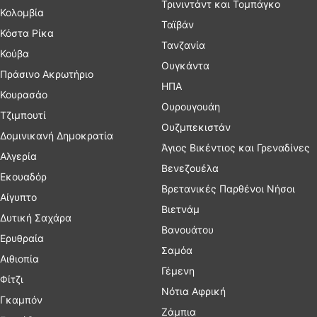
Τρινιντάντ και Τομπάγκο
Κολομβία
Ταϊβάν
Κόστα Ρίκα
Τανζανία
Κούβα
Ουγκάντα
Πράσινο Ακρωτήριο
ΗΠΑ
Κουρασάο
Ουρουγουάη
Τζιμπουτί
Ουζμπεκιστάν
Δομινικανή Δημοκρατία
Άγιος Βικέντιος και Γρεναδίνες
Αλγερία
Βενεζουέλα
Εκουαδόρ
Βρετανικές Παρθένοι Νήσοι
Αίγυπτο
Βιετνάμ
Δυτική Σαχάρα
Βανουάτου
Ερυθραία
Σαμόα
Αιθιοπία
Γέμενη
Φίτζι
Νότια Αφρική
Γκαμπόν
Ζάμπια