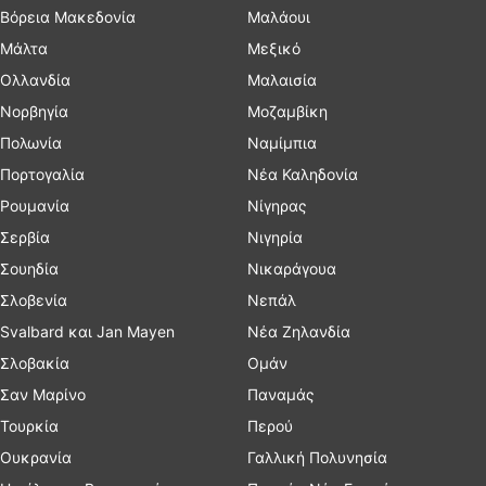
Βόρεια Μακεδονία
Μαλάουι
Μάλτα
Μεξικό
Ολλανδία
Μαλαισία
Νορβηγία
Μοζαμβίκη
Πολωνία
Ναμίμπια
Πορτογαλία
Νέα Καληδονία
Ρουμανία
Νίγηρας
Σερβία
Νιγηρία
Σουηδία
Νικαράγουα
Σλοβενία
Νεπάλ
Svalbard και Jan Mayen
Νέα Ζηλανδία
Σλοβακία
Ομάν
Σαν Μαρίνο
Παναμάς
Τουρκία
Περού
Ουκρανία
Γαλλική Πολυνησία