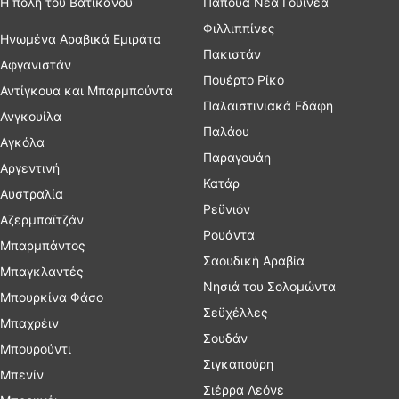
Η πόλη του Βατικανού
Παπούα Νέα Γουινέα
Φιλλιππίνες
Ηνωμένα Αραβικά Εμιράτα
Πακιστάν
Αφγανιστάν
Πουέρτο Ρίκο
Αντίγκουα και Μπαρμπούντα
Παλαιστινιακά Εδάφη
Ανγκουίλα
Παλάου
Αγκόλα
Παραγουάη
Αργεντινή
Κατάρ
Αυστραλία
Ρεϋνιόν
Αζερμπαϊτζάν
Ρουάντα
Μπαρμπάντος
Σαουδική Αραβία
Μπαγκλαντές
Νησιά του Σολομώντα
Μπουρκίνα Φάσο
Σεϋχέλλες
Μπαχρέιν
Σουδάν
Μπουρούντι
Σιγκαπούρη
Μπενίν
Σιέρρα Λεόνε