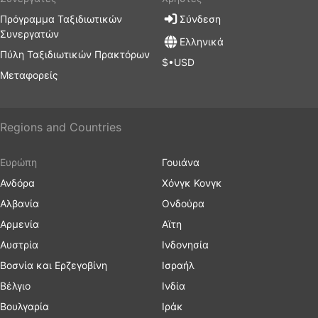
Πρόγραμμα Ταξιδιωτικών
Σύνδεση
Συνεργατών
Ελληνικά
Πύλη Ταξιδιωτικών Πρακτόρων
$•USD
Μεταφορείς
Regions and Countries
Ευρώπη
Γουιάνα
Ανδόρα
Χόνγκ Κονγκ
Αλβανία
Ονδούρα
Αρμενία
Αϊτη
Αυστρία
Ινδονησία
Βοσνία και Ερζεγοβίνη
Ισραήλ
Βέλγιο
Ινδία
Βουλγαρία
Ιράκ