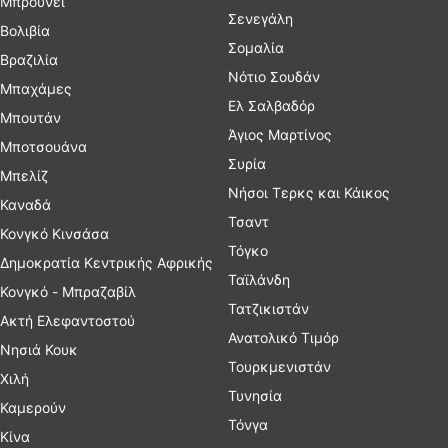
Μπρουνέι
Σενεγάλη
Βολιβία
Σομαλία
Βραζιλία
Νότιο Σουδάν
Μπαχάμες
Ελ Σαλβαδόρ
Μπουτάν
Άγιος Μαρτίνος
Μποτσουάνα
Συρία
Μπελίζ
Νήσοι Τερκς και Κάικος
Καναδά
Τσαντ
Κονγκό Κινσάσα
Τόγκο
Δημοκρατία Κεντρικής Αφρικής
Ταϊλάνδη
Κονγκό - Μπραζαβίλ
Τατζικιστάν
Ακτή Ελεφαντοστού
Ανατολικό Τιμόρ
Νησιά Κουκ
Τουρκμενιστάν
Χιλή
Τυνησία
Καμερούν
Τόνγα
Κίνα