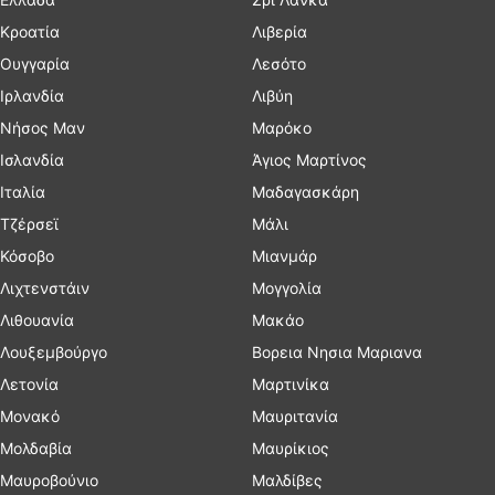
Κροατία
Λιβερία
Ουγγαρία
Λεσότο
Ιρλανδία
Λιβύη
Νήσος Μαν
Μαρόκο
Ισλανδία
Άγιος Μαρτίνος
Ιταλία
Μαδαγασκάρη
Τζέρσεϊ
Μάλι
Κόσοβο
Μιανμάρ
Λιχτενστάιν
Μογγολία
Λιθουανία
Μακάο
Λουξεμβούργο
Βορεια Νησια Μαριανα
Λετονία
Μαρτινίκα
Μονακό
Μαυριτανία
Μολδαβία
Μαυρίκιος
Μαυροβούνιο
Μαλδίβες