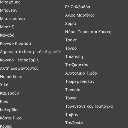
Μπαχάμες
Ελ Σαλβαδόρ
Μπουτάν
Άγιος Μαρτίνος
Μποτσουάνα
Συρία
Μπελίζ
Νήσοι Τερκς και Κάικος
Καναδά
Τσαντ
Κονγκό Κινσάσα
Τόγκο
Δημοκρατία Κεντρικής Αφρικής
Ταϊλάνδη
Κονγκό - Μπραζαβίλ
Τατζικιστάν
Ακτή Ελεφαντοστού
Ανατολικό Τιμόρ
Νησιά Κουκ
Τουρκμενιστάν
Χιλή
Τυνησία
Καμερούν
Τόνγα
Κίνα
Τρινιντάντ και Τομπάγκο
Κολομβία
Ταϊβάν
Κόστα Ρίκα
Τανζανία
Κούβα