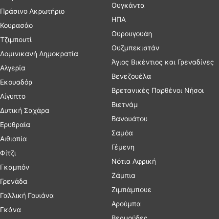
Ουγκάντα
Πράσινο Ακρωτήριο
ΗΠΑ
Κουρασάο
Ουρουγουάη
Τζιμπουτί
Ουζμπεκιστάν
Δομινικανή Δημοκρατία
Άγιος Βικέντιος και Γρεναδίνες
Αλγερία
Βενεζουέλα
Εκουαδόρ
Βρετανικές Παρθένοι Νήσοι
Αίγυπτο
Βιετνάμ
Δυτική Σαχάρα
Βανουάτου
Ερυθραία
Σαμόα
Αιθιοπία
Γέμενη
Φίτζι
Νότια Αφρική
Γκαμπόν
Ζάμπια
Γρενάδα
Ζιμπάμπουε
Γαλλική Γουιάνα
Αρούμπα
Γκάνα
Βερμούδες