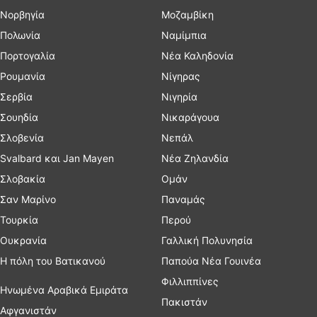
Νορβηγία
Μοζαμβίκη
Πολωνία
Ναμίμπια
Πορτογαλία
Νέα Καληδονία
Ρουμανία
Νίγηρας
Σερβία
Νιγηρία
Σουηδία
Νικαράγουα
Σλοβενία
Νεπάλ
Svalbard και Jan Mayen
Νέα Ζηλανδία
Σλοβακία
Ομάν
Σαν Μαρίνο
Παναμάς
Τουρκία
Περού
Ουκρανία
Γαλλική Πολυνησία
Η πόλη του Βατικανού
Παπούα Νέα Γουινέα
Φιλλιππίνες
Ηνωμένα Αραβικά Εμιράτα
Πακιστάν
Αφγανιστάν