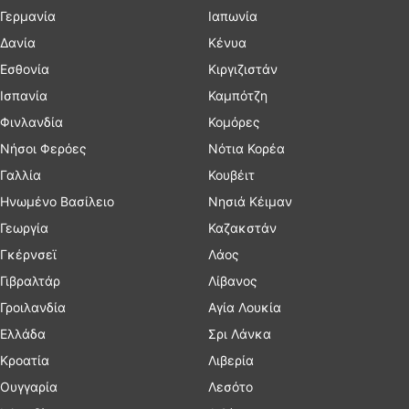
Γερμανία
Ιαπωνία
Δανία
Κένυα
Εσθονία
Κιργιζιστάν
Ισπανία
Καμπότζη
Φινλανδία
Κομόρες
Νήσοι Φερόες
Νότια Κορέα
Γαλλία
Κουβέιτ
Ηνωμένο Βασίλειο
Νησιά Κέιμαν
Γεωργία
Καζακστάν
Γκέρνσεϊ
Λάος
Γιβραλτάρ
Λίβανος
Γροιλανδία
Αγία Λουκία
Ελλάδα
Σρι Λάνκα
Κροατία
Λιβερία
Ουγγαρία
Λεσότο