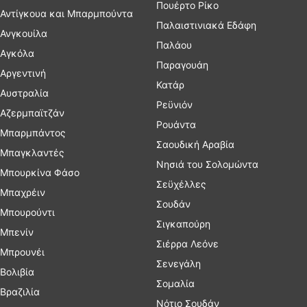
Πουέρτο Ρίκο
Αντίγκουα και Μπαρμπούντα
Παλαιστινιακά Εδάφη
Ανγκουίλα
Παλάου
Αγκόλα
Παραγουάη
Αργεντινή
Κατάρ
Αυστραλία
Ρεϋνιόν
Αζερμπαϊτζάν
Ρουάντα
Μπαρμπάντος
Σαουδική Αραβία
Μπαγκλαντές
Νησιά του Σολομώντα
Μπουρκίνα Φάσο
Σεϋχέλλες
Μπαχρέιν
Σουδάν
Μπουρούντι
Σιγκαπούρη
Μπενίν
Σιέρρα Λεόνε
Μπρουνέι
Σενεγάλη
Βολιβία
Σομαλία
Βραζιλία
Νότιο Σουδάν