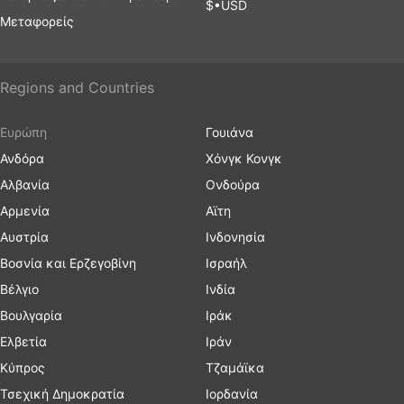
$•USD
Μεταφορείς
Regions and Countries
Ευρώπη
Γουιάνα
Ανδόρα
Χόνγκ Κονγκ
Αλβανία
Ονδούρα
Αρμενία
Αϊτη
Αυστρία
Ινδονησία
Βοσνία και Ερζεγοβίνη
Ισραήλ
Βέλγιο
Ινδία
Βουλγαρία
Ιράκ
Ελβετία
Ιράν
Κύπρος
Τζαμάϊκα
Τσεχική Δημοκρατία
Ιορδανία