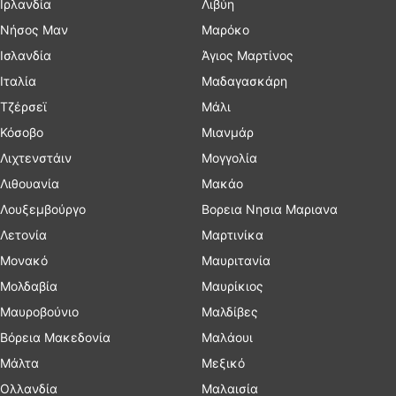
Ιρλανδία
Λιβύη
Νήσος Μαν
Μαρόκο
Ισλανδία
Άγιος Μαρτίνος
Ιταλία
Μαδαγασκάρη
Τζέρσεϊ
Μάλι
Κόσοβο
Μιανμάρ
Λιχτενστάιν
Μογγολία
Λιθουανία
Μακάο
Λουξεμβούργο
Βορεια Νησια Μαριανα
Λετονία
Μαρτινίκα
Μονακό
Μαυριτανία
Μολδαβία
Μαυρίκιος
Μαυροβούνιο
Μαλδίβες
Βόρεια Μακεδονία
Μαλάουι
Μάλτα
Μεξικό
Ολλανδία
Μαλαισία