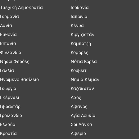
Τσεχική Δημοκρατία
Ιορδανία
Γερμανία
Ιαπωνία
Δανία
Κένυα
Εσθονία
Κιργιζιστάν
Ισπανία
Καμπότζη
Φινλανδία
Κομόρες
Νήσοι Φερόες
Νότια Κορέα
Γαλλία
Κουβέιτ
Ηνωμένο Βασίλειο
Νησιά Κέιμαν
Γεωργία
Καζακστάν
Γκέρνσεϊ
Λάος
Γιβραλτάρ
Λίβανος
Γροιλανδία
Αγία Λουκία
Ελλάδα
Σρι Λάνκα
Κροατία
Λιβερία