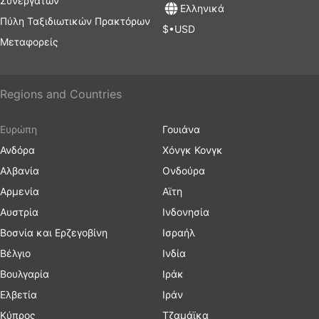
Συνεργατών
Ελληνικά
Πύλη Ταξιδιωτικών Πρακτόρων
$•USD
Μεταφορείς
Regions and Countries
Ευρώπη
Γουιάνα
Ανδόρα
Χόνγκ Κονγκ
Αλβανία
Ονδούρα
Αρμενία
Αϊτη
Αυστρία
Ινδονησία
Βοσνία και Ερζεγοβίνη
Ισραήλ
Βέλγιο
Ινδία
Βουλγαρία
Ιράκ
Ελβετία
Ιράν
Κύπρος
Τζαμάϊκα