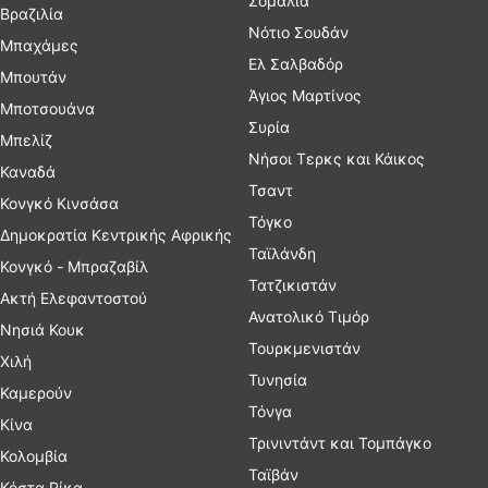
Σομαλία
Βραζιλία
Νότιο Σουδάν
Μπαχάμες
Ελ Σαλβαδόρ
Μπουτάν
Άγιος Μαρτίνος
Μποτσουάνα
Συρία
Μπελίζ
Νήσοι Τερκς και Κάικος
Καναδά
Τσαντ
Κονγκό Κινσάσα
Τόγκο
Δημοκρατία Κεντρικής Αφρικής
Ταϊλάνδη
Κονγκό - Μπραζαβίλ
Τατζικιστάν
Ακτή Ελεφαντοστού
Ανατολικό Τιμόρ
Νησιά Κουκ
Τουρκμενιστάν
Χιλή
Τυνησία
Καμερούν
Τόνγα
Κίνα
Τρινιντάντ και Τομπάγκο
Κολομβία
Ταϊβάν
Κόστα Ρίκα