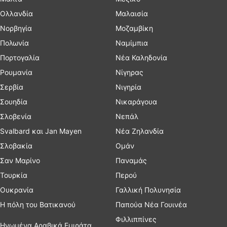
Ολλανδία
Μαλαισία
Νορβηγία
Μοζαμβίκη
Πολωνία
Ναμίμπια
Πορτογαλία
Νέα Καληδονία
Ρουμανία
Νίγηρας
Σερβία
Νιγηρία
Σουηδία
Νικαράγουα
Σλοβενία
Νεπάλ
Svalbard και Jan Mayen
Νέα Ζηλανδία
Σλοβακία
Ομάν
Σαν Μαρίνο
Παναμάς
Τουρκία
Περού
Ουκρανία
Γαλλική Πολυνησία
Η πόλη του Βατικανού
Παπούα Νέα Γουινέα
Φιλλιππίνες
Ηνωμένα Αραβικά Εμιράτα