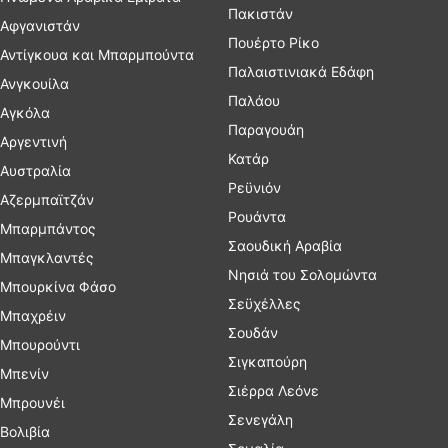
Πακιστάν
Αφγανιστάν
Πουέρτο Ρίκο
Αντίγκουα και Μπαρμπούντα
Παλαιστινιακά Εδάφη
Ανγκουίλα
Παλάου
Αγκόλα
Παραγουάη
Αργεντινή
Κατάρ
Αυστραλία
Ρεϋνιόν
Αζερμπαϊτζάν
Ρουάντα
Μπαρμπάντος
Σαουδική Αραβία
Μπαγκλαντές
Νησιά του Σολομώντα
Μπουρκίνα Φάσο
Σεϋχέλλες
Μπαχρέιν
Σουδάν
Μπουρούντι
Σιγκαπούρη
Μπενίν
Σιέρρα Λεόνε
Μπρουνέι
Σενεγάλη
Βολιβία