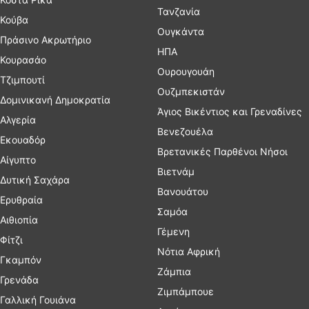
Τανζανία
Κούβα
Ουγκάντα
Πράσινο Ακρωτήριο
ΗΠΑ
Κουρασάο
Ουρουγουάη
Τζιμπουτί
Ουζμπεκιστάν
Δομινικανή Δημοκρατία
Άγιος Βικέντιος και Γρεναδίνες
Αλγερία
Βενεζουέλα
Εκουαδόρ
Βρετανικές Παρθένοι Νήσοι
Αίγυπτο
Βιετνάμ
Δυτική Σαχάρα
Βανουάτου
Ερυθραία
Σαμόα
Αιθιοπία
Γέμενη
Φίτζι
Νότια Αφρική
Γκαμπόν
Ζάμπια
Γρενάδα
Ζιμπάμπουε
Γαλλική Γουιάνα