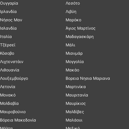
Ουγγαρία
Λεσότο
Ιρλανδία
Λιβύη
Νήσος Μαν
Μαρόκο
Ισλανδία
Άγιος Μαρτίνος
Ιταλία
Μαδαγασκάρη
Τζέρσεϊ
Μάλι
Κόσοβο
Μιανμάρ
Λιχτενστάιν
Μογγολία
Λιθουανία
Μακάο
Λουξεμβούργο
Βορεια Νησια Μαριανα
Λετονία
Μαρτινίκα
Μονακό
Μαυριτανία
Μολδαβία
Μαυρίκιος
Μαυροβούνιο
Μαλδίβες
Βόρεια Μακεδονία
Μαλάουι
Μάλτα
Μεξικό