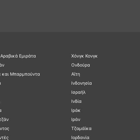
Αραβικά Εμιράτα
Χόνγκ Κονγκ
άν
Ονδούρα
α και Μπαρμπούντα
Αϊτη
α
Ινδονησία
Ισραήλ
ή
Ινδία
α
Ιράκ
τζάν
Ιράν
ντος
Τζαμάϊκα
ντές
Ιορδανία