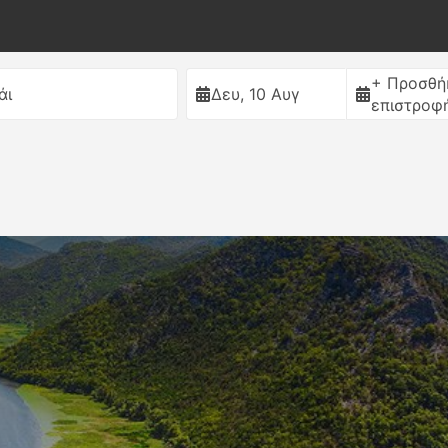
+ Προσθή
άι
Δευ, 10 Αυγ
επιστροφ