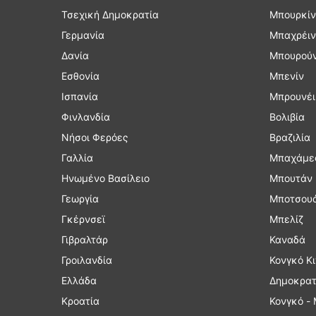
Τσεχική Δημοκρατία
Μπουρκίν
Γερμανία
Μπαχρέιν
Δανία
Μπουρούν
Εσθονία
Μπενίν
Ισπανία
Μπρουνέι
Φινλανδία
Βολιβία
Νήσοι Φερόες
Βραζιλία
Γαλλία
Μπαχάμε
Ηνωμένο Βασίλειο
Μπουτάν
Γεωργία
Μποτσου
Γκέρνσεϊ
Μπελίζ
Γιβραλτάρ
Καναδά
Γροιλανδία
Κον
Ελλάδα
Δημοκρατ
Κροατία
Κονγκό -