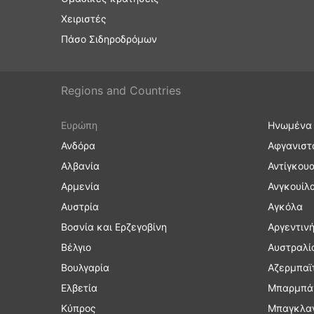
Χειριστές
Πάσο Σιδηροδρόμων
Regions and Countries
Ευρώπη
Ηνωμένα 
Ανδόρα
Αφγανιστ
Αλβανία
Αντίγκου
Αρμενία
Ανγκουίλ
Αυστρία
Αγκόλα
Βοσνία και Ερζεγοβίνη
Αργεντιν
Βέλγιο
Αυστραλί
Βουλγαρία
Αζερμπαϊ
Ελβετία
Μπαρμπά
Κύπρος
Μπαγκλα