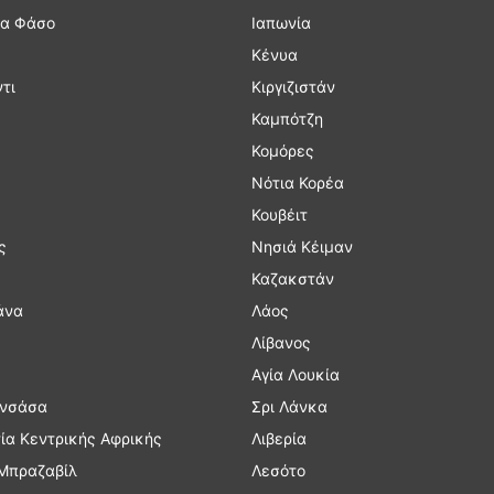
α Φάσο
Ιαπωνία
Κένυα
τι
Κιργιζιστάν
Καμπότζη
Κομόρες
Νότια Κορέα
Κουβέιτ
ς
Νησιά Κέιμαν
Καζακστάν
άνα
Λάος
Λίβανος
Αγία Λουκία
γκό Κινσάσα
Σρι Λάνκα
ία Κεντρικής Αφρικής
Λιβερία
 Μπραζαβίλ
Λεσότο