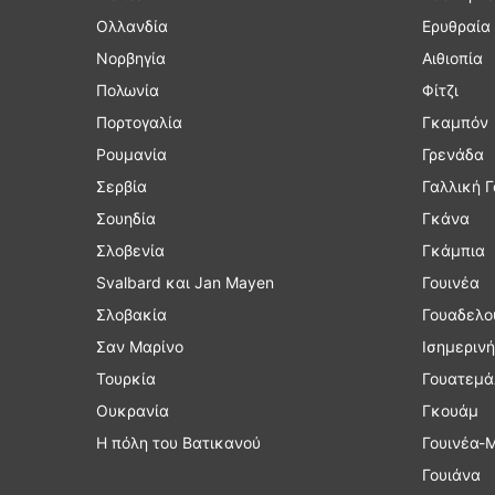
Ολλανδία
Ερυθραία
Νορβηγία
Αιθιοπία
Πολωνία
Φίτζι
Πορτογαλία
Γκαμπόν
Ρουμανία
Γρενάδα
Σερβία
Γαλλική Γ
Σουηδία
Γκάνα
Σλοβενία
Γκάμπια
Svalbard και Jan Mayen
Γουινέα
Σλοβακία
Γουαδελο
Σαν Μαρίνο
Ισημερινή
Τουρκία
Γουατεμά
Ουκρανία
Γκουάμ
Η πόλη του Βατικανού
Γουινέα-
Γουιάνα