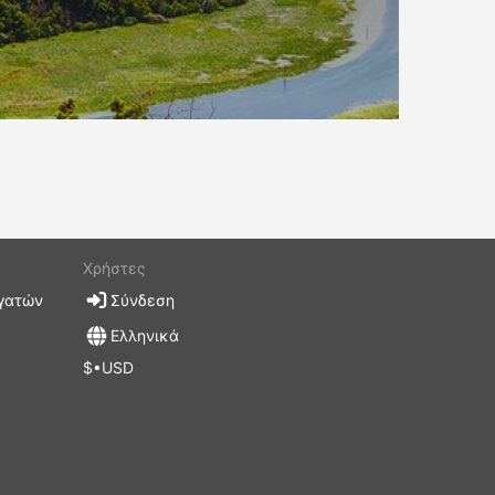
Χρήστες
γατών
Σύνδεση
Ελληνικά
$•USD