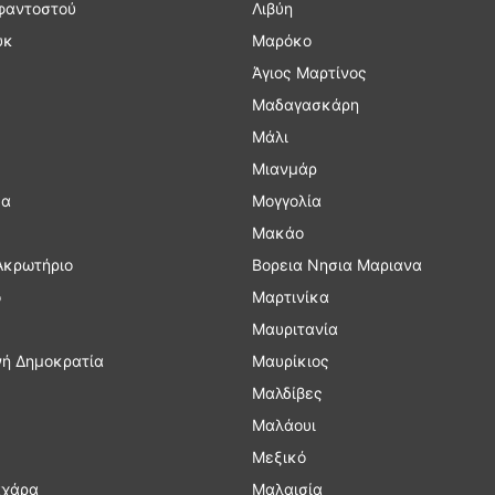
φαντοστού
Λιβύη
υκ
Μαρόκο
Άγιος Μαρτίνος
Μαδαγασκάρη
Μάλι
Μιανμάρ
κα
Μογγολία
Μακάο
Ακρωτήριο
Βορεια Νησια Μαριανα
ο
Μαρτινίκα
Μαυριτανία
νή Δημοκρατία
Μαυρίκιος
Μαλδίβες
Μαλάουι
Μεξικό
αχάρα
Μαλαισία