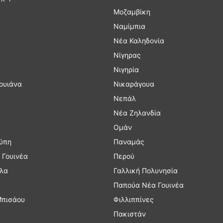
Μοζαμβίκη
Ναμίμπια
Νέα Καληδονία
Νίγηρας
Νιγηρία
ουιάνα
Νικαράγουα
Νεπάλ
Νέα Ζηλανδία
Ομάν
ύπη
Παναμάς
 Γουινέα
Περού
λα
Γαλλική Πολυνησία
Παπούα Νέα Γουινέα
Μπισάου
Φιλλιππίνες
Πακιστάν