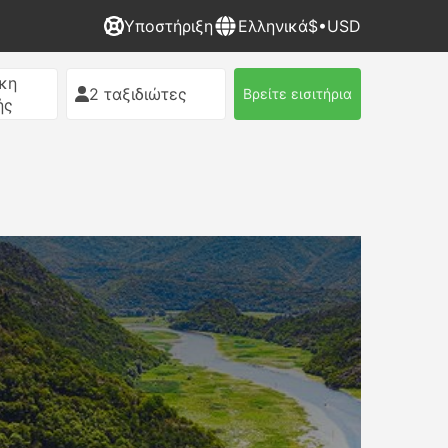
Υποστήριξη
Ελληνικά
$•USD
κη
2 ταξιδιώτες
Βρείτε εισιτήρια
ής