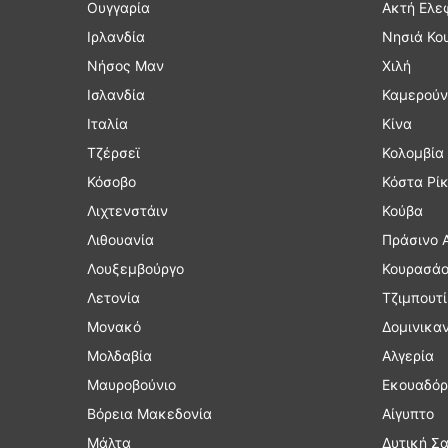
Ουγγαρία
Ακτή Ελε
Ιρλανδία
Νησιά Κο
Νήσος Μαν
Χιλή
Ισλανδία
Καμερούν
Ιταλία
Κίνα
Τζέρσεϊ
Κολομβία
Κόσοβο
Κόστα Ρί
Λιχτενστάιν
Κούβα
Λιθουανία
Πράσινο 
Λουξεμβούργο
Κουρασά
Λετονία
Τζιμπουτί
Μονακό
Δομινικα
Μολδαβία
Αλγερία
Μαυροβούνιο
Εκουαδόρ
Βόρεια Μακεδονία
Αίγυπτο
Μάλτα
Δυτική Σ