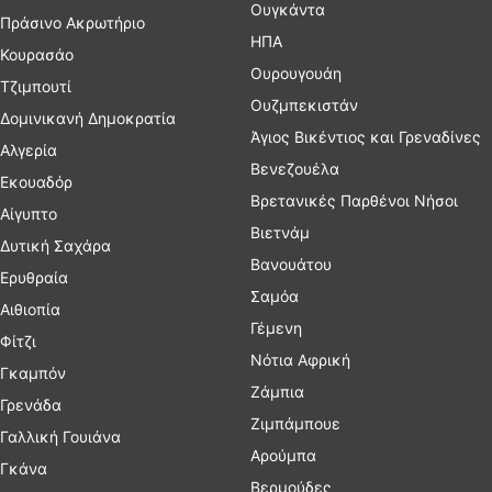
Ουγκάντα
Πράσινο Ακρωτήριο
ΗΠΑ
Κουρασάο
Ουρουγουάη
Τζιμπουτί
Ουζμπεκιστάν
Δομινικανή Δημοκρατία
Άγιος Βικέντιος και Γρεναδίνες
Αλγερία
Βενεζουέλα
Εκουαδόρ
Βρετανικές Παρθένοι Νήσοι
Αίγυπτο
Βιετνάμ
Δυτική Σαχάρα
Βανουάτου
Ερυθραία
Σαμόα
Αιθιοπία
Γέμενη
Φίτζι
Νότια Αφρική
Γκαμπόν
Ζάμπια
Γρενάδα
Ζιμπάμπουε
Γαλλική Γουιάνα
Αρούμπα
Γκάνα
Βερμούδες