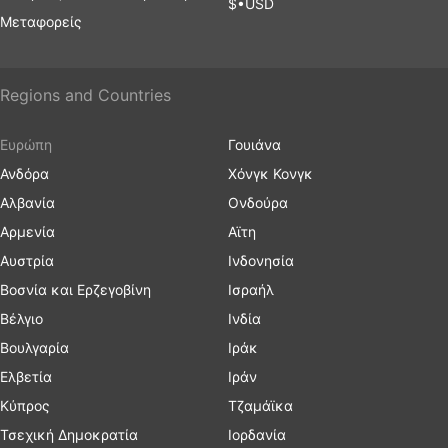
$•USD
Μεταφορείς
Regions and Countries
Ευρώπη
Γουιάνα
Ανδόρα
Χόνγκ Κονγκ
Αλβανία
Ονδούρα
Αρμενία
Αϊτη
Αυστρία
Ινδονησία
Βοσνία και Ερζεγοβίνη
Ισραήλ
Βέλγιο
Ινδία
Βουλγαρία
Ιράκ
Ελβετία
Ιράν
Κύπρος
Τζαμάϊκα
Τσεχική Δημοκρατία
Ιορδανία