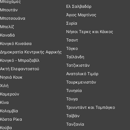
Μπαχάμες
Ελ Σαλβαδόρ
Μπουτάν
Άγιος Μαρτίνος
Μποτσουάνα
Συρία
Μπελίζ
Νήσοι Τερκς και Κάικος
Καναδά
Τσαντ
Κονγκό Κινσάσα
Τόγκο
Δημοκρατία Κεντρικής Αφρικής
Ταϊλάνδη
Κονγκό - Μπραζαβίλ
Τατζικιστάν
Ακτή Ελεφαντοστού
Ανατολικό Τιμόρ
Νησιά Κουκ
Τουρκμενιστάν
Χιλή
Τυνησία
Καμερούν
Τόνγα
Κίνα
Τρινιντάντ και Τομπάγκο
Κολομβία
Ταϊβάν
Κόστα Ρίκα
Τανζανία
Κούβα