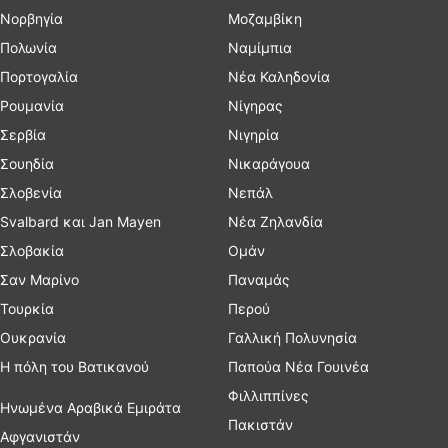
Νορβηγία
Μοζαμβίκη
Πολωνία
Ναμίμπια
Πορτογαλία
Νέα Καληδονία
Ρουμανία
Νίγηρας
Σερβία
Νιγηρία
Σουηδία
Νικαράγουα
Σλοβενία
Νεπάλ
Svalbard και Jan Mayen
Νέα Ζηλανδία
Σλοβακία
Ομάν
Σαν Μαρίνο
Παναμάς
Τουρκία
Περού
Ουκρανία
Γαλλική Πολυνησία
Η πόλη του Βατικανού
Παπούα Νέα Γουινέα
Φιλλιππίνες
Ηνωμένα Αραβικά Εμιράτα
Πακιστάν
Αφγανιστάν