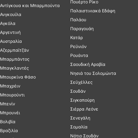
Πουέρτο Ρίκο
Αντίγκουα και Μπαρμπούντα
Παλαιστινιακά Εδάφη
Ανγκουίλα
Παλάου
Αγκόλα
Παραγουάη
Αργεντινή
Κατάρ
Αυστραλία
Ρεϋνιόν
Αζερμπαϊτζάν
Ρουάντα
Μπαρμπάντος
Σαουδική Αραβία
Μπαγκλαντές
Νησιά του Σολομώντα
Μπουρκίνα Φάσο
Σεϋχέλλες
Μπαχρέιν
Σουδάν
Μπουρούντι
Σιγκαπούρη
Μπενίν
Σιέρρα Λεόνε
Μπρουνέι
Σενεγάλη
Βολιβία
Σομαλία
Βραζιλία
Νότιο Σουδάν