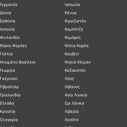
Γερμανία
Ιαπωνία
Δανία
Κένυα
Εσθονία
Κιργιζιστάν
Ισπανία
Καμπότζη
Φινλανδία
Κομόρες
Νήσοι Φερόες
Νότια Κορέα
Γαλλία
Κουβέιτ
Ηνωμένο Βασίλειο
Νησιά Κέιμαν
Γεωργία
Καζακστάν
Γκέρνσεϊ
Λάος
Γιβραλτάρ
Λίβανος
Γροιλανδία
Αγία Λουκία
Ελλάδα
Σρι Λάνκα
Κροατία
Λιβερία
Ουγγαρία
Λεσότο