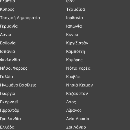
Ελβετία
Ιράν
Κύπρος
Τζαμάϊκα
Τσεχική Δημοκρατία
Ιορδανία
Γερμανία
Ιαπωνία
Δανία
Κένυα
Εσθονία
Κιργιζιστάν
Ισπανία
Καμπότζη
Φινλανδία
Κομόρες
Νήσοι Φερόες
Νότια Κορέα
Γαλλία
Κουβέιτ
Ηνωμένο Βασίλειο
Νησιά Κέιμαν
Γεωργία
Καζακστάν
Γκέρνσεϊ
Λάος
Γιβραλτάρ
Λίβανος
Γροιλανδία
Αγία Λουκία
Ελλάδα
Σρι Λάνκα