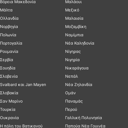
Βόρεια Μακεδονία
Μαλάουι
Μάλτα
Μεξικό
Ολλανδία
Μαλαισία
Νορβηγία
Μοζαμβίκη
Πολωνία
Ναμίμπια
Πορτογαλία
Νέα Καληδονία
Ρουμανία
Νίγηρας
Σερβία
Νιγηρία
Σουηδία
Νικαράγουα
Σλοβενία
Νεπάλ
Svalbard και Jan Mayen
Νέα Ζηλανδία
Σλοβακία
Ομάν
Σαν Μαρίνο
Παναμάς
Τουρκία
Περού
Ουκρανία
Γαλλική Πολυνησία
Η πόλη του Βατικανού
Παπούα Νέα Γουινέα