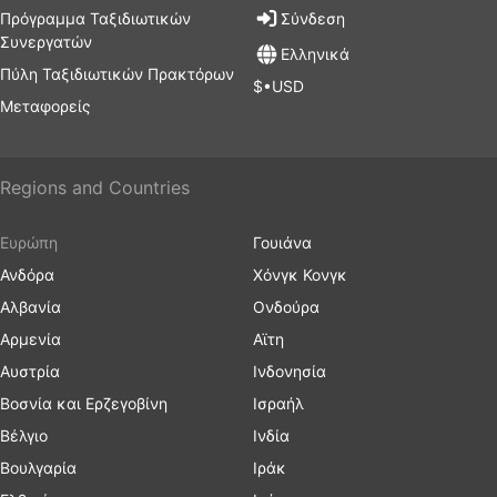
Πρόγραμμα Ταξιδιωτικών
Σύνδεση
Συνεργατών
Ελληνικά
Πύλη Ταξιδιωτικών Πρακτόρων
$•USD
Μεταφορείς
Regions and Countries
Ευρώπη
Γουιάνα
Ανδόρα
Χόνγκ Κονγκ
Αλβανία
Ονδούρα
Αρμενία
Αϊτη
Αυστρία
Ινδονησία
Βοσνία και Ερζεγοβίνη
Ισραήλ
Βέλγιο
Ινδία
Βουλγαρία
Ιράκ