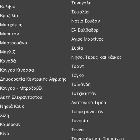
Σενεγάλη
Βολιβία
Σομαλία
Βραζιλία
Νότιο Σουδάν
Μπαχάμες
Ελ Σαλβαδόρ
Μπουτάν
Άγιος Μαρτίνος
Μποτσουάνα
Συρία
Μπελίζ
Νήσοι Τερκς και Κάικος
Καναδά
Τσαντ
Κονγκό Κινσάσα
Τόγκο
Δημοκρατία Κεντρικής Αφρικής
Ταϊλάνδη
Κονγκό - Μπραζαβίλ
Τατζικιστάν
Ακτή Ελεφαντοστού
Ανατολικό Τιμόρ
Νησιά Κουκ
Τουρκμενιστάν
Χιλή
Τυνησία
Καμερούν
Τόνγα
Κίνα
Τρινιντάντ και Τομπάγκο