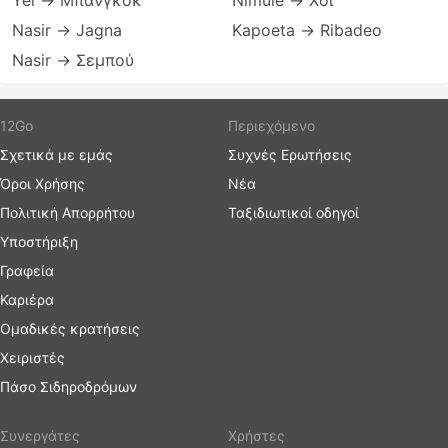
Yei → Μπανγκόκ
Nimule → Χόι
Nasir → Jagna
Kapoeta → Ribadeo
Nasir → Σεμπού
12Go
Περιεχόμενο
Σχετικά με εμάς
Συχνές Ερωτήσεις
Όροι Χρήσης
Νέα
Πολιτική Απορρήτου
Ταξιδιωτικοί οδηγοί
Υποστήριξη
Γραφεία
Καριέρα
Ομαδικές κρατήσεις
Χειριστές
Πάσο Σιδηροδρόμων
Συνεργάτες
Χρήστες