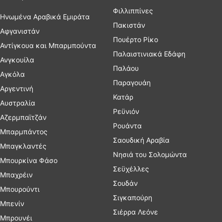
Φιλλιππίνες
Ηνωμένα Αραβικά Εμιράτα
Πακιστάν
Αφγανιστάν
Πουέρτο Ρίκο
Αντίγκουα και Μπαρμπούντα
Παλαιστινιακά Εδάφη
Ανγκουίλα
Παλάου
Αγκόλα
Παραγουάη
Αργεντινή
Κατάρ
Αυστραλία
Ρεϋνιόν
Αζερμπαϊτζάν
Ρουάντα
Μπαρμπάντος
Σαουδική Αραβία
Μπαγκλαντές
Νησιά του Σολομώντα
Μπουρκίνα Φάσο
Σεϋχέλλες
Μπαχρέιν
Σουδάν
Μπουρούντι
Σιγκαπούρη
Μπενίν
Σιέρρα Λεόνε
Μπρουνέι