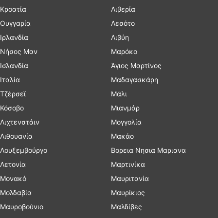
Κροατία
Λιβερία
Ουγγαρία
Λεσότο
Ιρλανδία
Λιβύη
Νήσος Μαν
Μαρόκο
Ισλανδία
Άγιος Μαρτίνος
Ιταλία
Μαδαγασκάρη
Τζέρσεϊ
Μάλι
Κόσοβο
Μιανμάρ
Λιχτενστάιν
Μογγολία
Λιθουανία
Μακάο
Λουξεμβούργο
Βορεια Νησια Μαριανα
Λετονία
Μαρτινίκα
Μονακό
Μαυριτανία
Μολδαβία
Μαυρίκιος
Μαυροβούνιο
Μαλδίβες