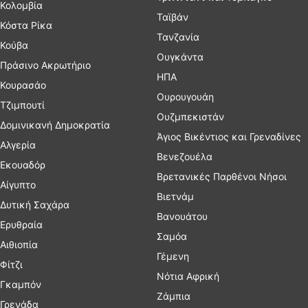
Κολομβία
Ταϊβάν
Κόστα Ρίκα
Τανζανία
Κούβα
Ουγκάντα
Πράσινο Ακρωτήριο
ΗΠΑ
Κουρασάο
Ουρουγουάη
Τζιμπουτί
Ουζμπεκιστάν
Δομινικανή Δημοκρατία
Άγιος Βικέντιος και Γρεναδίνες
Αλγερία
Βενεζουέλα
Εκουαδόρ
Βρετανικές Παρθένοι Νήσοι
Αίγυπτο
Βιετνάμ
Δυτική Σαχάρα
Βανουάτου
Ερυθραία
Σαμόα
Αιθιοπία
Γέμενη
Φίτζι
Νότια Αφρική
Γκαμπόν
Ζάμπια
Γρενάδα