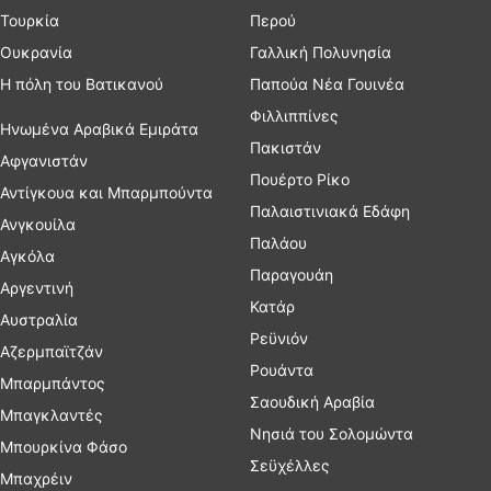
Τουρκία
Περού
Ουκρανία
Γαλλική Πολυνησία
Η πόλη του Βατικανού
Παπούα Νέα Γουινέα
Φιλλιππίνες
Ηνωμένα Αραβικά Εμιράτα
Πακιστάν
Αφγανιστάν
Πουέρτο Ρίκο
Αντίγκουα και Μπαρμπούντα
Παλαιστινιακά Εδάφη
Ανγκουίλα
Παλάου
Αγκόλα
Παραγουάη
Αργεντινή
Κατάρ
Αυστραλία
Ρεϋνιόν
Αζερμπαϊτζάν
Ρουάντα
Μπαρμπάντος
Σαουδική Αραβία
Μπαγκλαντές
Νησιά του Σολομώντα
Μπουρκίνα Φάσο
Σεϋχέλλες
Μπαχρέιν