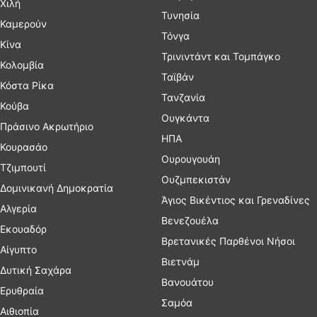
Χιλή
Τυνησία
Καμερούν
Τόνγα
Κίνα
Τρινιντάντ και Τομπάγκο
Κολομβία
Ταϊβάν
Κόστα Ρίκα
Τανζανία
Κούβα
Ουγκάντα
Πράσινο Ακρωτήριο
ΗΠΑ
Κουρασάο
Ουρουγουάη
Τζιμπουτί
Ουζμπεκιστάν
Δομινικανή Δημοκρατία
Άγιος Βικέντιος και Γρεναδίνες
Αλγερία
Βενεζουέλα
Εκουαδόρ
Βρετανικές Παρθένοι Νήσοι
Αίγυπτο
Βιετνάμ
Δυτική Σαχάρα
Βανουάτου
Ερυθραία
Σαμόα
Αιθιοπία