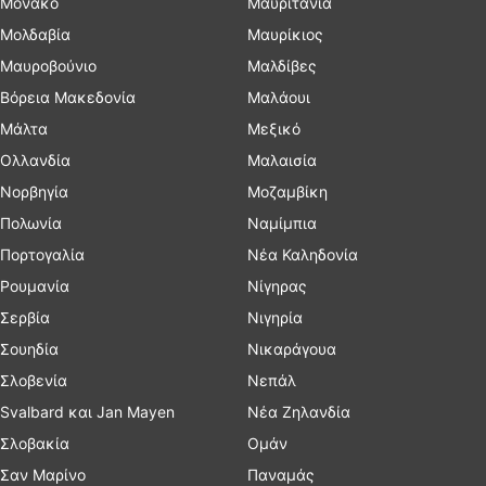
Μονακό
Μαυριτανία
Μολδαβία
Μαυρίκιος
Μαυροβούνιο
Μαλδίβες
Βόρεια Μακεδονία
Μαλάουι
Μάλτα
Μεξικό
Ολλανδία
Μαλαισία
Νορβηγία
Μοζαμβίκη
Πολωνία
Ναμίμπια
Πορτογαλία
Νέα Καληδονία
Ρουμανία
Νίγηρας
Σερβία
Νιγηρία
Σουηδία
Νικαράγουα
Σλοβενία
Νεπάλ
Svalbard και Jan Mayen
Νέα Ζηλανδία
Σλοβακία
Ομάν
Σαν Μαρίνο
Παναμάς