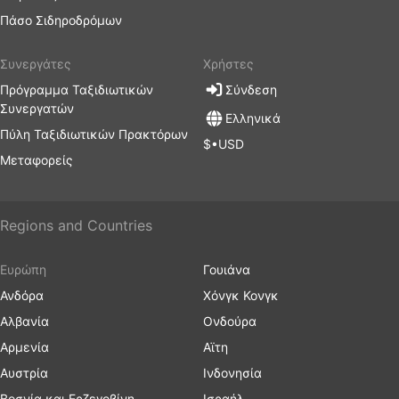
Πάσο Σιδηροδρόμων
Συνεργάτες
Χρήστες
Πρόγραμμα Ταξιδιωτικών
Σύνδεση
Συνεργατών
Ελληνικά
Πύλη Ταξιδιωτικών Πρακτόρων
$•USD
Μεταφορείς
Regions and Countries
Ευρώπη
Γουιάνα
Ανδόρα
Χόνγκ Κονγκ
Αλβανία
Ονδούρα
Αρμενία
Αϊτη
Αυστρία
Ινδονησία
Βοσνία και Ερζεγοβίνη
Ισραήλ