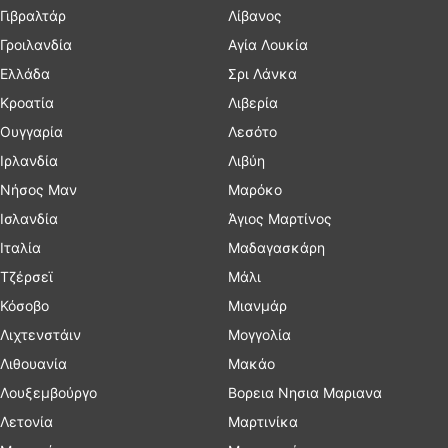
Γιβραλτάρ
Λίβανος
Γροιλανδία
Αγία Λουκία
Ελλάδα
Σρι Λάνκα
Κροατία
Λιβερία
Ουγγαρία
Λεσότο
Ιρλανδία
Λιβύη
Νήσος Μαν
Μαρόκο
Ισλανδία
Άγιος Μαρτίνος
Ιταλία
Μαδαγασκάρη
Τζέρσεϊ
Μάλι
Κόσοβο
Μιανμάρ
Λιχτενστάιν
Μογγολία
Λιθουανία
Μακάο
Λουξεμβούργο
Βορεια Νησια Μαριανα
Λετονία
Μαρτινίκα