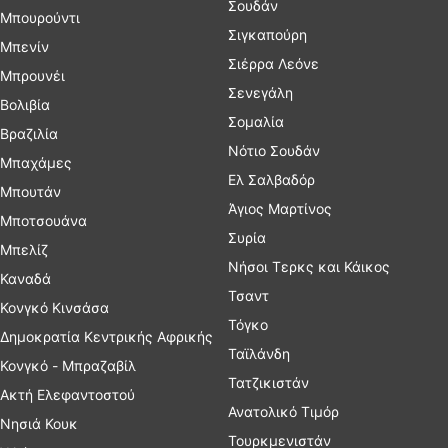
Σουδάν
Μπουρούντι
Σιγκαπούρη
Μπενίν
Σιέρρα Λεόνε
Μπρουνέι
Σενεγάλη
Βολιβία
Σομαλία
Βραζιλία
Νότιο Σουδάν
Μπαχάμες
Ελ Σαλβαδόρ
Μπουτάν
Άγιος Μαρτίνος
Μποτσουάνα
Συρία
Μπελίζ
Νήσοι Τερκς και Κάικος
Καναδά
Τσαντ
Κονγκό Κινσάσα
Τόγκο
Δημοκρατία Κεντρικής Αφρικής
Ταϊλάνδη
Κονγκό - Μπραζαβίλ
Τατζικιστάν
Ακτή Ελεφαντοστού
Ανατολικό Τιμόρ
Νησιά Κουκ
Τουρκμενιστάν