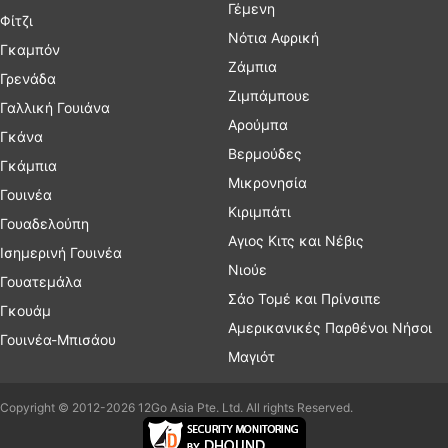
Γέμενη
Φίτζι
Νότια Αφρική
Γκαμπόν
Ζάμπια
Γρενάδα
Ζιμπάμπουε
Γαλλική Γουιάνα
Αρούμπα
Γκάνα
Βερμούδες
Γκάμπια
Μικρονησία
Γουινέα
Κιριμπάτι
Γουαδελούπη
Αγιος Κιτς και Νέβις
Ισημερινή Γουινέα
Νιούε
Γουατεμάλα
Σάο Τομέ και Πρίνσιπε
Γκουάμ
Αμερικανικές Παρθένοι Νήσοι
Γουινέα-Μπισάου
Μαγιότ
Copyright © 2012-2026 12Go Asia Pte. Ltd. All rights Reserved.