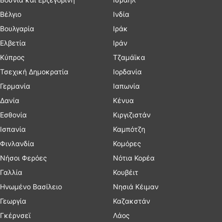
Βέλγιο
Ινδία
Βουλγαρία
Ιράκ
Ελβετία
Ιράν
Κύπρος
Τζαμάϊκα
Τσεχική Δημοκρατία
Ιορδανία
Γερμανία
Ιαπωνία
Δανία
Κένυα
Εσθονία
Κιργιζιστάν
Ισπανία
Καμπότζη
Φινλανδία
Κομόρες
Νήσοι Φερόες
Νότια Κορέα
Γαλλία
Κουβέιτ
Ηνωμένο Βασίλειο
Νησιά Κέιμαν
Γεωργία
Καζακστάν
Γκέρνσεϊ
Λάος