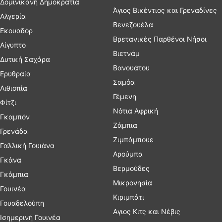
Δομινικανή Δημοκρατία
Άγιος Βικέντιος και Γρεναδίνες
Αλγερία
Βενεζουέλα
Εκουαδόρ
Βρετανικές Παρθένοι Νήσοι
Αίγυπτο
Βιετνάμ
Δυτική Σαχάρα
Βανουάτου
Ερυθραία
Σαμόα
Αιθιοπία
Γέμενη
Φίτζι
Νότια Αφρική
Γκαμπόν
Ζάμπια
Γρενάδα
Ζιμπάμπουε
Γαλλική Γουιάνα
Αρούμπα
Γκάνα
Βερμούδες
Γκάμπια
Μικρονησία
Γουινέα
Κιριμπάτι
Γουαδελούπη
Αγιος Κιτς και Νέβις
Ισημερινή Γουινέα