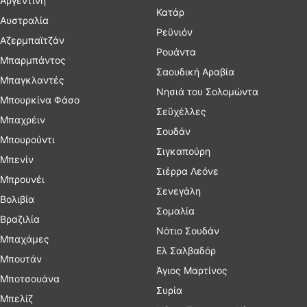
Αργεντινή
Κατάρ
Αυστραλία
Ρεϋνιόν
Αζερμπαϊτζάν
Ρουάντα
Μπαρμπάντος
Σαουδική Αραβία
Μπαγκλαντές
Νησιά του Σολομώντα
Μπουρκίνα Φάσο
Σεϋχέλλες
Μπαχρέιν
Σουδάν
Μπουρούντι
Σιγκαπούρη
Μπενίν
Σιέρρα Λεόνε
Μπρουνέι
Σενεγάλη
Βολιβία
Σομαλία
Βραζιλία
Νότιο Σουδάν
Μπαχάμες
Ελ Σαλβαδόρ
Μπουτάν
Άγιος Μαρτίνος
Μποτσουάνα
Συρία
Μπελίζ