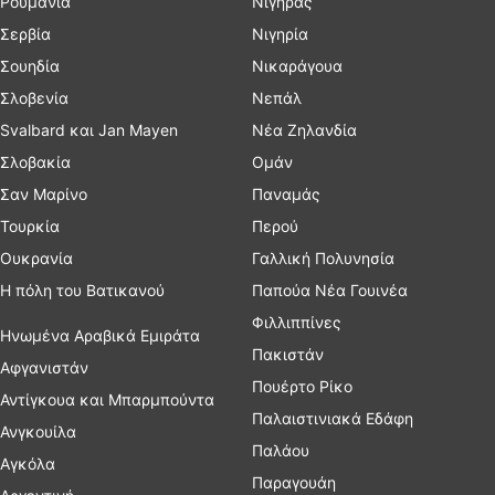
Ρουμανία
Νίγηρας
Σερβία
Νιγηρία
Σουηδία
Νικαράγουα
Σλοβενία
Νεπάλ
Svalbard και Jan Mayen
Νέα Ζηλανδία
Σλοβακία
Ομάν
Σαν Μαρίνο
Παναμάς
Τουρκία
Περού
Ουκρανία
Γαλλική Πολυνησία
Η πόλη του Βατικανού
Παπούα Νέα Γουινέα
Φιλλιππίνες
Ηνωμένα Αραβικά Εμιράτα
Πακιστάν
Αφγανιστάν
Πουέρτο Ρίκο
Αντίγκουα και Μπαρμπούντα
Παλαιστινιακά Εδάφη
Ανγκουίλα
Παλάου
Αγκόλα
Παραγουάη