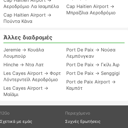
Cap Haitien Airport →
Αεροδρόμιο Λα Ισαμπέλα
Cap Haitien Airport →
Μπραζίλια Αεροδρόμιο
Cap Haitien Airport →
Πούντα Κάνα
Άλλες διαδρομές
Jeremie → Κουάλα
Port De Paix → Νούσα
Λουμπούρ
Λεμπόνγκαν
Hinche → Ντα Λατ
Port De Paix → Γκίλι Άιρ
Les Cayes Airport → Φορτ
Port De Paix → Senggigi
Λόντερντεϊλ Αεροδρόμιο
Port de Paix Airport →
Les Cayes Airport →
Καμπότ
Μαϊάμι
12Go
Περιεχόμενο
Σχετικά με εμάς
Συχνές Ερωτήσεις