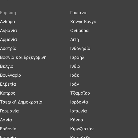
Ευρώπη
Γουιάνα
Ανδόρα
Χόνγκ Κονγκ
Αλβανία
Ονδούρα
Αρμενία
Αϊτη
Αυστρία
Ινδονησία
Βοσνία και Ερζεγοβίνη
Ισραήλ
Βέλγιο
Ινδία
Βουλγαρία
Ιράκ
Ελβετία
Ιράν
Κύπρος
Τζαμάϊκα
Τσεχική Δημοκρατία
Ιορδανία
Γερμανία
Ιαπωνία
Δανία
Κένυα
Εσθονία
Κιργιζιστάν
Ισπανία
Καμπότζη