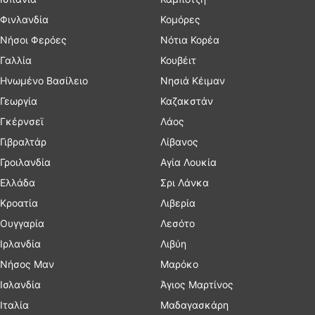
Φινλανδία
Κομόρες
Νήσοι Φερόες
Νότια Κορέα
Γαλλία
Κουβέιτ
Ηνωμένο Βασίλειο
Νησιά Κέιμαν
Γεωργία
Καζακστάν
Γκέρνσεϊ
Λάος
Γιβραλτάρ
Λίβανος
Γροιλανδία
Αγία Λουκία
Ελλάδα
Σρι Λάνκα
Κροατία
Λιβερία
Ουγγαρία
Λεσότο
Ιρλανδία
Λιβύη
Νήσος Μαν
Μαρόκο
Ισλανδία
Άγιος Μαρτίνος
Ιταλία
Μαδαγασκάρη