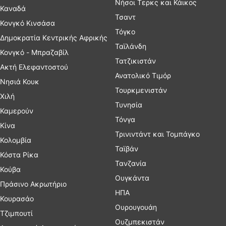
Νήσοι Τερκς και Κάικος
Καναδά
Τσαντ
Κονγκό Κινσάσα
Τόγκο
Δημοκρατία Κεντρικής Αφρικής
Ταϊλάνδη
Κονγκό - Μπραζαβίλ
Τατζικιστάν
Ακτή Ελεφαντοστού
Ανατολικό Τιμόρ
Νησιά Κουκ
Τουρκμενιστάν
Χιλή
Τυνησία
Καμερούν
Τόνγα
Κίνα
Τρινιντάντ και Τομπάγκο
Κολομβία
Ταϊβάν
Κόστα Ρίκα
Τανζανία
Κούβα
Ουγκάντα
Πράσινο Ακρωτήριο
ΗΠΑ
Κουρασάο
Ουρουγουάη
Τζιμπουτί
Ουζμπεκιστάν