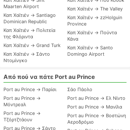
Καπ Χαϊτιέν → Sint
Καπ Χαϊτιέν → Που Κουόκ
Maarten Airport
Καπ Χαϊτιέν → The Valley
Καπ Χαϊτιέν → Santiago
Καπ Χαϊτιέν → zzHolguin
Dominican Republic
Province
Καπ Χαϊτιέν → Πολιτεία
Καπ Χαϊτιέν → Πούντα
της Φλόριντα
Κάνα
Καπ Χαϊτιέν → Grand Turk
Καπ Χαϊτιέν → Santo
Καπ Χαϊτιέν → Σάντο
Domingo Airport
Ντομίνγκο
Από πού να πάτε Port au Prince
Port au Prince → Παρίσι
Σάο Πάολο
Port au Prince →
Port au Prince → Ελ Νίντο
Μόντρεαλ
Port au Prince → Μανίλα
Port au Prince →
Port au Prince → Βοστώνη
Τζόρτζτάουν
Αεροδρόμιο
Port au Prince → Σάντο