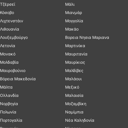
Τζέρσεϊ
Μάλι
Κόσοβο
Μιανμάρ
Λιχτενστάιν
Μογγολία
Λιθουανία
Μακάο
Λουξεμβούργο
Βορεια Νησια Μαριανα
Λετονία
Μαρτινίκα
Μονακό
Μαυριτανία
Μολδαβία
Μαυρίκιος
Μαυροβούνιο
Μαλδίβες
Βόρεια Μακεδονία
Μαλάουι
Μάλτα
Μεξικό
Ολλανδία
Μαλαισία
Νορβηγία
Μοζαμβίκη
Πολωνία
Ναμίμπια
Πορτογαλία
Νέα Καληδονία