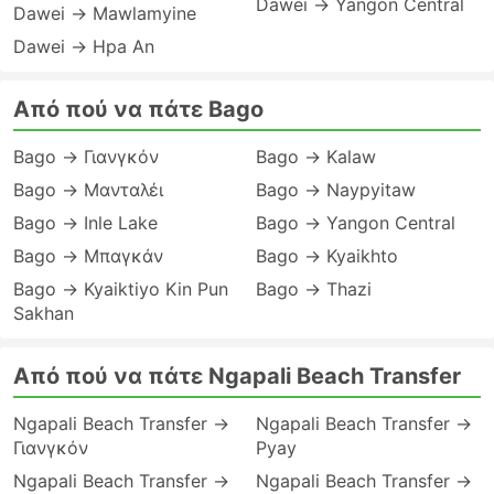
Dawei → Yangon Central
Dawei → Mawlamyine
Dawei → Hpa An
Από πού να πάτε Bago
Bago → Γιανγκόν
Bago → Kalaw
Bago → Μανταλέι
Bago → Naypyitaw
Bago → Inle Lake
Bago → Yangon Central
Bago → Μπαγκάν
Bago → Kyaikhto
Bago → Kyaiktiyo Kin Pun
Bago → Thazi
Sakhan
Από πού να πάτε Ngapali Beach Transfer
Ngapali Beach Transfer →
Ngapali Beach Transfer →
Γιανγκόν
Pyay
Ngapali Beach Transfer →
Ngapali Beach Transfer →