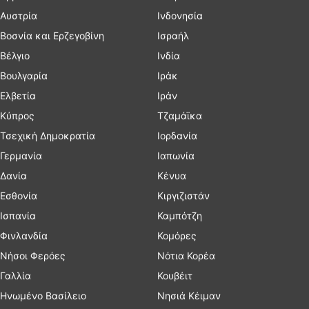
Αυστρία
Ινδονησία
Βοσνία και Ερζεγοβίνη
Ισραήλ
Βέλγιο
Ινδία
Βουλγαρία
Ιράκ
Ελβετία
Ιράν
Κύπρος
Τζαμάϊκα
Τσεχική Δημοκρατία
Ιορδανία
Γερμανία
Ιαπωνία
Δανία
Κένυα
Εσθονία
Κιργιζιστάν
Ισπανία
Καμπότζη
Φινλανδία
Κομόρες
Νήσοι Φερόες
Νότια Κορέα
Γαλλία
Κουβέιτ
Ηνωμένο Βασίλειο
Νησιά Κέιμαν