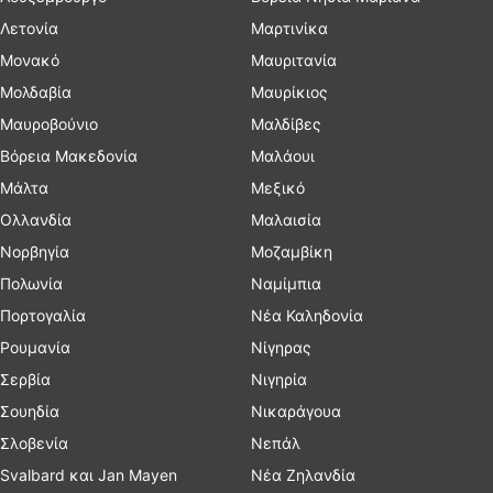
Λετονία
Μαρτινίκα
Μονακό
Μαυριτανία
Μολδαβία
Μαυρίκιος
Μαυροβούνιο
Μαλδίβες
Βόρεια Μακεδονία
Μαλάουι
Μάλτα
Μεξικό
Ολλανδία
Μαλαισία
Νορβηγία
Μοζαμβίκη
Πολωνία
Ναμίμπια
Πορτογαλία
Νέα Καληδονία
Ρουμανία
Νίγηρας
Σερβία
Νιγηρία
Σουηδία
Νικαράγουα
Σλοβενία
Νεπάλ
Svalbard και Jan Mayen
Νέα Ζηλανδία