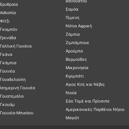
Βανουάτου
Ερυθραία
Σαμόα
Αιθιοπία
Γέμενη
Φίτζι
Νότια Αφρική
Γκαμπόν
Ζάμπια
Γρενάδα
Ζιμπάμπουε
Γαλλική Γουιάνα
Αρούμπα
Γκάνα
Βερμούδες
Γκάμπια
Μικρονησία
Γουινέα
Κιριμπάτι
Γουαδελούπη
Αγιος Κιτς και Νέβις
Ισημερινή Γουινέα
Νιούε
Γουατεμάλα
Σάο Τομέ και Πρίνσιπε
Γκουάμ
Αμερικανικές Παρθένοι Νήσοι
Γουινέα-Μπισάου
Μαγιότ