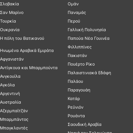
Σλοβακία
Ομάν
Σαν Μαρίνο
Παναμάς
Τουρκία
Περού
Ουκρανία
Γαλλική Πολυνησία
Η πόλη του Βατικανού
Παπούα Νέα Γουινέα
Φιλλιππίνες
Ηνωμένα Αραβικά Εμιράτα
Πακιστάν
Αφγανιστάν
Πουέρτο Ρίκο
Αντίγκουα και Μπαρμπούντα
Παλαιστινιακά Εδάφη
Ανγκουίλα
Παλάου
Αγκόλα
Παραγουάη
Αργεντινή
Κατάρ
Αυστραλία
Ρεϋνιόν
Αζερμπαϊτζάν
Ρουάντα
Μπαρμπάντος
Σαουδική Αραβία
Μπαγκλαντές
Νησιά του Σολομώντα