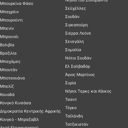
Μπουρκίνα Φάσο
Σεϋχέλλες
Μπαχρέιν
Σουδάν
Μπουρούντι
Σιγκαπούρη
Μπενίν
Σιέρρα Λεόνε
Μπρουνέι
Σενεγάλη
Βολιβία
Σομαλία
Βραζιλία
Νότιο Σουδάν
Μπαχάμες
Ελ Σαλβαδόρ
Μπουτάν
Άγιος Μαρτίνος
Μποτσουάνα
Συρία
Μπελίζ
Νήσοι Τερκς και Κάικος
Καναδά
Τσαντ
Κονγκό Κινσάσα
Τόγκο
Δημοκρατία Κεντρικής Αφρικής
Ταϊλάνδη
Κονγκό - Μπραζαβίλ
Τατζικιστάν
Ακτή Ελεφαντοστού