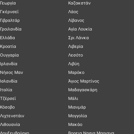
Γεωργία
Καζακστάν
Γκέρνσεϊ
Λάος
Γιβραλτάρ
Λίβανος
Γροιλανδία
Αγία Λουκία
Ελλάδα
Σρι Λάνκα
Κροατία
Λιβερία
Ουγγαρία
Λεσότο
Ιρλανδία
Λιβύη
Νήσος Μαν
Μαρόκο
Ισλανδία
Άγιος Μαρτίνος
Ιταλία
Μαδαγασκάρη
Τζέρσεϊ
Μάλι
Κόσοβο
Μιανμάρ
Λιχτενστάιν
Μογγολία
Λιθουανία
Μακάο
Λουξεμβούργο
Βορεια Νησια Μαριανα