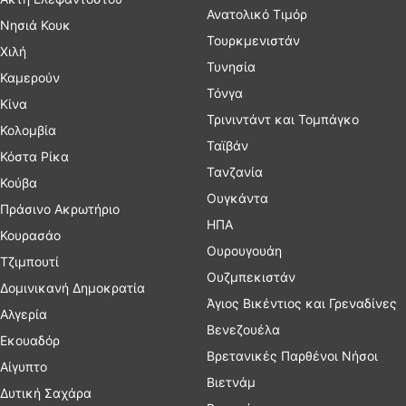
Ανατολικό Τιμόρ
Νησιά Κουκ
Τουρκμενιστάν
Χιλή
Τυνησία
Καμερούν
Τόνγα
Κίνα
Τρινιντάντ και Τομπάγκο
Κολομβία
Ταϊβάν
Κόστα Ρίκα
Τανζανία
Κούβα
Ουγκάντα
Πράσινο Ακρωτήριο
ΗΠΑ
Κουρασάο
Ουρουγουάη
Τζιμπουτί
Ουζμπεκιστάν
Δομινικανή Δημοκρατία
Άγιος Βικέντιος και Γρεναδίνες
Αλγερία
Βενεζουέλα
Εκουαδόρ
Βρετανικές Παρθένοι Νήσοι
Αίγυπτο
Βιετνάμ
Δυτική Σαχάρα