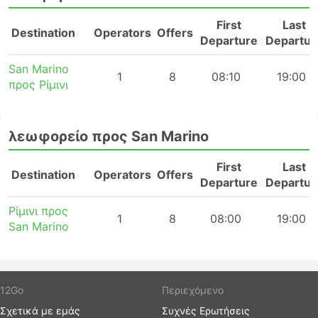
First
Last
Destination
Operators
Offers
Departure
Departur
San Marino
1
8
08:10
19:00
προς Ρίμινι
λεωφορείο προς San Marino
First
Last
Destination
Operators
Offers
Departure
Departur
Ρίμινι προς
1
8
08:00
19:00
San Marino
12Go
Περιεχόμενο
Σχετικά με εμάς
Συχνές Ερωτήσεις