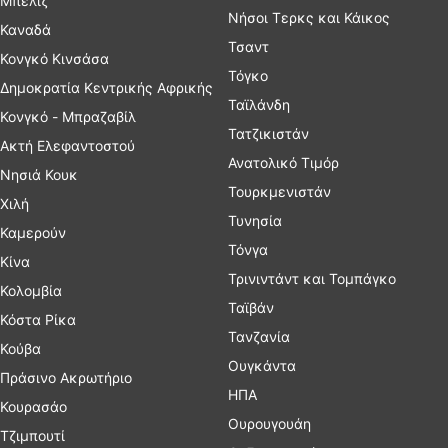
Μπελίζ
Νήσοι Τερκς και Κάικος
Καναδά
Τσαντ
Κονγκό Κινσάσα
Τόγκο
Δημοκρατία Κεντρικής Αφρικής
Ταϊλάνδη
Κονγκό - Μπραζαβίλ
Τατζικιστάν
Ακτή Ελεφαντοστού
Ανατολικό Τιμόρ
Νησιά Κουκ
Τουρκμενιστάν
Χιλή
Τυνησία
Καμερούν
Τόνγα
Κίνα
Τρινιντάντ και Τομπάγκο
Κολομβία
Ταϊβάν
Κόστα Ρίκα
Τανζανία
Κούβα
Ουγκάντα
Πράσινο Ακρωτήριο
ΗΠΑ
Κουρασάο
Ουρουγουάη
Τζιμπουτί