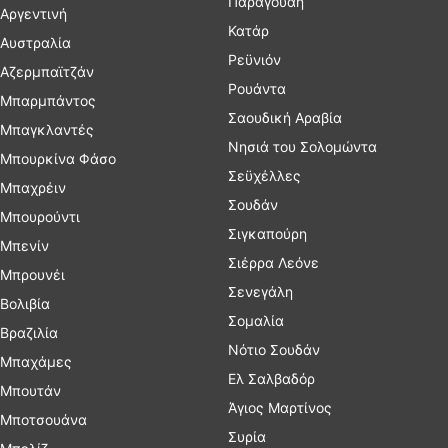
Παραγουάη
Αργεντινή
Κατάρ
Αυστραλία
Ρεϋνιόν
Αζερμπαϊτζάν
Ρουάντα
Μπαρμπάντος
Σαουδική Αραβία
Μπαγκλαντές
Νησιά του Σολομώντα
Μπουρκίνα Φάσο
Σεϋχέλλες
Μπαχρέιν
Σουδάν
Μπουρούντι
Σιγκαπούρη
Μπενίν
Σιέρρα Λεόνε
Μπρουνέι
Σενεγάλη
Βολιβία
Σομαλία
Βραζιλία
Νότιο Σουδάν
Μπαχάμες
Ελ Σαλβαδόρ
Μπουτάν
Άγιος Μαρτίνος
Μποτσουάνα
Συρία