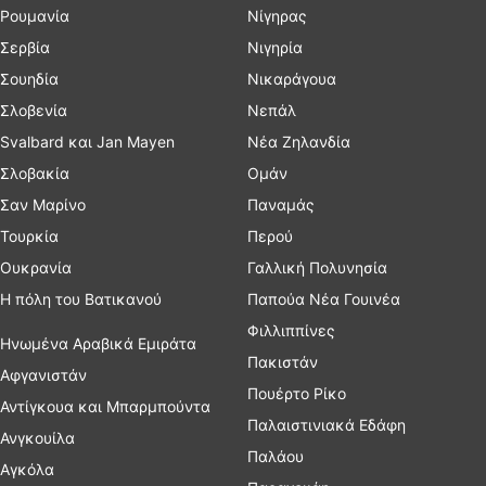
Ρουμανία
Νίγηρας
Σερβία
Νιγηρία
Σουηδία
Νικαράγουα
Σλοβενία
Νεπάλ
Svalbard και Jan Mayen
Νέα Ζηλανδία
Σλοβακία
Ομάν
Σαν Μαρίνο
Παναμάς
Τουρκία
Περού
Ουκρανία
Γαλλική Πολυνησία
Η πόλη του Βατικανού
Παπούα Νέα Γουινέα
Φιλλιππίνες
Ηνωμένα Αραβικά Εμιράτα
Πακιστάν
Αφγανιστάν
Πουέρτο Ρίκο
Αντίγκουα και Μπαρμπούντα
Παλαιστινιακά Εδάφη
Ανγκουίλα
Παλάου
Αγκόλα