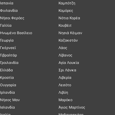
Ισπανία
Καμπότζη
Φινλανδία
Κομόρες
Νήσοι Φερόες
Νότια Κορέα
Γαλλία
Κουβέιτ
Ηνωμένο Βασίλειο
Νησιά Κέιμαν
Γεωργία
Καζακστάν
Γκέρνσεϊ
Λάος
Γιβραλτάρ
Λίβανος
Γροιλανδία
Αγία Λουκία
Ελλάδα
Σρι Λάνκα
Κροατία
Λιβερία
Ουγγαρία
Λεσότο
Ιρλανδία
Λιβύη
Νήσος Μαν
Μαρόκο
Ισλανδία
Άγιος Μαρτίνος
Ιταλία
Μαδαγασκάρη