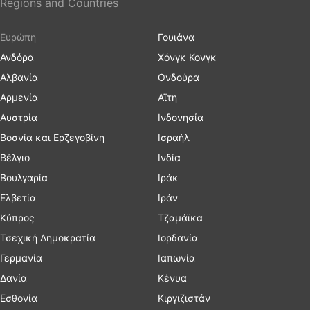
Regions and Countries
Ευρώπη
Γουιάνα
Ανδόρα
Χόνγκ Κονγκ
Αλβανία
Ονδούρα
Αρμενία
Αϊτη
Αυστρία
Ινδονησία
Βοσνία και Ερζεγοβίνη
Ισραήλ
Βέλγιο
Ινδία
Βουλγαρία
Ιράκ
Ελβετία
Ιράν
Κύπρος
Τζαμάϊκα
Τσεχική Δημοκρατία
Ιορδανία
Γερμανία
Ιαπωνία
Δανία
Κένυα
Εσθονία
Κιργιζιστάν