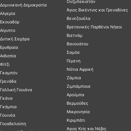
Ουζμπεκιστάν
Δομινικανή Δημοκρατία
Άγιος Βικέντιος και Γρεναδίνες
Αλγερία
Βενεζουέλα
Εκουαδόρ
Βρετανικές Παρθένοι Νήσοι
Αίγυπτο
Βιετνάμ
Δυτική Σαχάρα
Βανουάτου
Ερυθραία
Σαμόα
Αιθιοπία
Γέμενη
Φίτζι
Νότια Αφρική
Γκαμπόν
Ζάμπια
Γρενάδα
Ζιμπάμπουε
Γαλλική Γουιάνα
Αρούμπα
Γκάνα
Βερμούδες
Γκάμπια
Μικρονησία
Γουινέα
Κιριμπάτι
Γουαδελούπη
Αγιος Κιτς και Νέβις