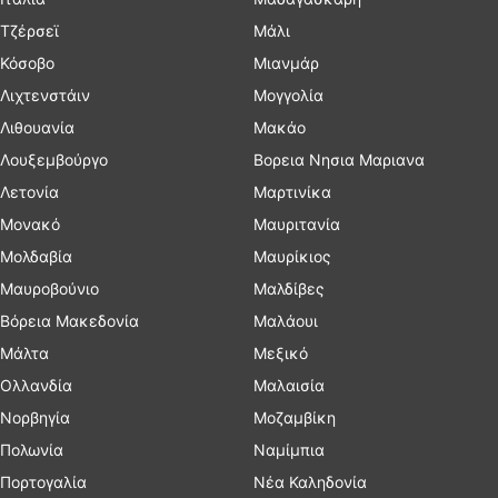
Τζέρσεϊ
Μάλι
Κόσοβο
Μιανμάρ
Λιχτενστάιν
Μογγολία
Λιθουανία
Μακάο
Λουξεμβούργο
Βορεια Νησια Μαριανα
Λετονία
Μαρτινίκα
Μονακό
Μαυριτανία
Μολδαβία
Μαυρίκιος
Μαυροβούνιο
Μαλδίβες
Βόρεια Μακεδονία
Μαλάουι
Μάλτα
Μεξικό
Ολλανδία
Μαλαισία
Νορβηγία
Μοζαμβίκη
Πολωνία
Ναμίμπια
Πορτογαλία
Νέα Καληδονία