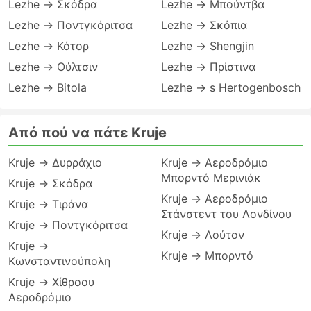
Lezhe → Σκόδρα
Lezhe → Μπούντβα
Lezhe → Ποντγκόριτσα
Lezhe → Σκόπια
Lezhe → Κότορ
Lezhe → Shengjin
Lezhe → Ούλτσιν
Lezhe → Πρίστινα
Lezhe → Bitola
Lezhe → s Hertogenbosch
Από πού να πάτε Kruje
Kruje → Δυρράχιο
Kruje → Αεροδρόμιο
Μπορντό Μερινιάκ
Kruje → Σκόδρα
Kruje → Αεροδρόμιο
Kruje → Τιράνα
Στάνστεντ του Λονδίνου
Kruje → Ποντγκόριτσα
Kruje → Λούτον
Kruje →
Kruje → Μπορντό
Κωνσταντινούπολη
Kruje → Χίθροου
Αεροδρόμιο