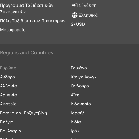
Πρόγραμμα Ταξιδιωτικών
Σύνδεση
Συνεργατών
Ελληνικά
Πύλη Ταξιδιωτικών Πρακτόρων
$•USD
Μεταφορείς
Regions and Countries
Ευρώπη
Γουιάνα
Ανδόρα
Χόνγκ Κονγκ
Αλβανία
Ονδούρα
Αρμενία
Αϊτη
Αυστρία
Ινδονησία
Βοσνία και Ερζεγοβίνη
Ισραήλ
Βέλγιο
Ινδία
Βουλγαρία
Ιράκ