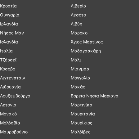
Κροατία
Λιβερία
Ουγγαρία
Λεσότο
Ιρλανδία
Λιβύη
Νήσος Μαν
Μαρόκο
Ισλανδία
Άγιος Μαρτίνος
Ιταλία
Μαδαγασκάρη
Τζέρσεϊ
Μάλι
Κόσοβο
Μιανμάρ
Λιχτενστάιν
Μογγολία
Λιθουανία
Μακάο
Λουξεμβούργο
Βορεια Νησια Μαριανα
Λετονία
Μαρτινίκα
Μονακό
Μαυριτανία
Μολδαβία
Μαυρίκιος
Μαυροβούνιο
Μαλδίβες