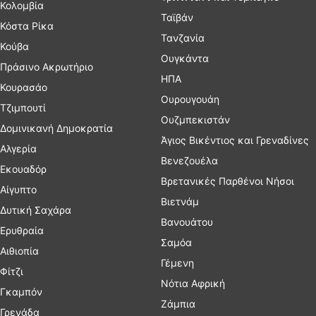
Κολομβία
Ταϊβάν
Κόστα Ρίκα
Τανζανία
Κούβα
Ουγκάντα
Πράσινο Ακρωτήριο
ΗΠΑ
Κουρασάο
Ουρουγουάη
Τζιμπουτί
Ουζμπεκιστάν
Δομινικανή Δημοκρατία
Άγιος Βικέντιος και Γρεναδίνες
Αλγερία
Βενεζουέλα
Εκουαδόρ
Βρετανικές Παρθένοι Νήσοι
Αίγυπτο
Βιετνάμ
Δυτική Σαχάρα
Βανουάτου
Ερυθραία
Σαμόα
Αιθιοπία
Γέμενη
Φίτζι
Νότια Αφρική
Γκαμπόν
Ζάμπια
Γρενάδα