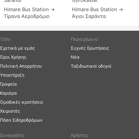
Sarandi
Gjirokaster
Himare Bus Station →
Himare Bus Station →
Τίρανα Αεροδρόμιο
Άγιοι Σαράντα
12Go
Περιεχόμενο
Σχετικά με εμάς
Συχνές Ερωτήσεις
Όροι Χρήσης
Νέα
Πολιτική Απορρήτου
Ταξιδιωτικοί οδηγοί
Υποστήριξη
Γραφεία
Καριέρα
Ομαδικές κρατήσεις
Χειριστές
Πάσο Σιδηροδρόμων
Συνεργάτες
Χρήστες