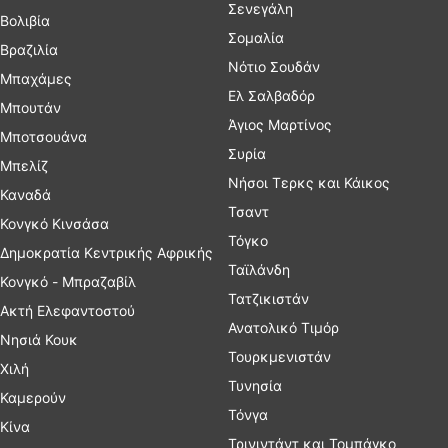
Σενεγάλη
Βολιβία
Σομαλία
Βραζιλία
Νότιο Σουδάν
Μπαχάμες
Ελ Σαλβαδόρ
Μπουτάν
Άγιος Μαρτίνος
Μποτσουάνα
Συρία
Μπελίζ
Νήσοι Τερκς και Κάικος
Καναδά
Τσαντ
Κονγκό Κινσάσα
Τόγκο
Δημοκρατία Κεντρικής Αφρικής
Ταϊλάνδη
Κονγκό - Μπραζαβίλ
Τατζικιστάν
Ακτή Ελεφαντοστού
Ανατολικό Τιμόρ
Νησιά Κουκ
Τουρκμενιστάν
Χιλή
Τυνησία
Καμερούν
Τόνγα
Κίνα
Τρινιντάντ και Τομπάγκο