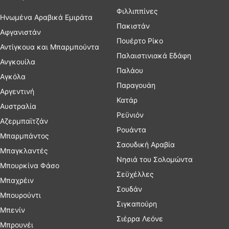
Φιλλιππίνες
Ηνωμένα Αραβικά Εμιράτα
Πακιστάν
Αφγανιστάν
Πουέρτο Ρίκο
Αντίγκουα και Μπαρμπούντα
Παλαιστινιακά Εδάφη
Ανγκουίλα
Παλάου
Αγκόλα
Παραγουάη
Αργεντινή
Κατάρ
Αυστραλία
Ρεϋνιόν
Αζερμπαϊτζάν
Ρουάντα
Μπαρμπάντος
Σαουδική Αραβία
Μπαγκλαντές
Νησιά του Σολομώντα
Μπουρκίνα Φάσο
Σεϋχέλλες
Μπαχρέιν
Σουδάν
Μπουρούντι
Σιγκαπούρη
Μπενίν
Σιέρρα Λεόνε
Μπρουνέι