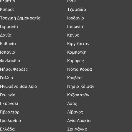
Ελβετία
Ιράν
Κύπρος
Τζαμάϊκα
Τσεχική Δημοκρατία
Ιορδανία
Γερμανία
Ιαπωνία
Δανία
Κένυα
Εσθονία
Κιργιζιστάν
Ισπανία
Καμπότζη
Φινλανδία
Κομόρες
Νήσοι Φερόες
Νότια Κορέα
Γαλλία
Κουβέιτ
Ηνωμένο Βασίλειο
Νησιά Κέιμαν
Γεωργία
Καζακστάν
Γκέρνσεϊ
Λάος
Γιβραλτάρ
Λίβανος
Γροιλανδία
Αγία Λουκία
Ελλάδα
Σρι Λάνκα