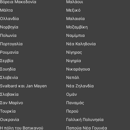
Βόρεια Μακεδονία
Μαλάουι
Μάλτα
Μεξικό
Ολλανδία
Μαλαισία
Νορβηγία
Μοζαμβίκη
Πολωνία
Ναμίμπια
Πορτογαλία
Νέα Καληδονία
Ρουμανία
Νίγηρας
Σερβία
Νιγηρία
Σουηδία
Νικαράγουα
Σλοβενία
Νεπάλ
Svalbard και Jan Mayen
Νέα Ζηλανδία
Σλοβακία
Ομάν
Σαν Μαρίνο
Παναμάς
Τουρκία
Περού
Ουκρανία
Γαλλική Πολυνησία
Η πόλη του Βατικανού
Παπούα Νέα Γουινέα