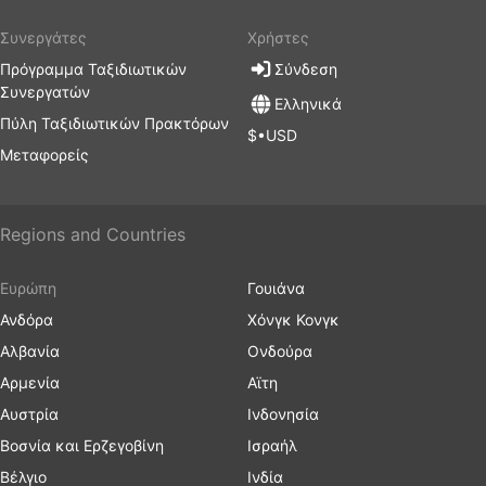
Συνεργάτες
Χρήστες
Πρόγραμμα Ταξιδιωτικών
Σύνδεση
Συνεργατών
Ελληνικά
Πύλη Ταξιδιωτικών Πρακτόρων
$•USD
Μεταφορείς
Regions and Countries
Ευρώπη
Γουιάνα
Ανδόρα
Χόνγκ Κονγκ
Αλβανία
Ονδούρα
Αρμενία
Αϊτη
Αυστρία
Ινδονησία
Βοσνία και Ερζεγοβίνη
Ισραήλ
Βέλγιο
Ινδία