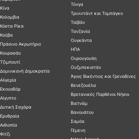
Τόνγα
Κίνα
Τρινιντάντ και Τομπάγκο
Κολομβία
Ταϊβάν
Κόστα Ρίκα
Τανζανία
Κούβα
Ουγκάντα
Πράσινο Ακρωτήριο
ΗΠΑ
Κουρασάο
Ουρουγουάη
Τζιμπουτί
Ουζμπεκιστάν
Δομινικανή Δημοκρατία
Άγιος Βικέντιος και Γρεναδίνες
Αλγερία
Βενεζουέλα
Εκουαδόρ
Βρετανικές Παρθένοι Νήσοι
Αίγυπτο
Βιετνάμ
Δυτική Σαχάρα
Βανουάτου
Ερυθραία
Σαμόα
Αιθιοπία
Γέμενη
Φίτζι