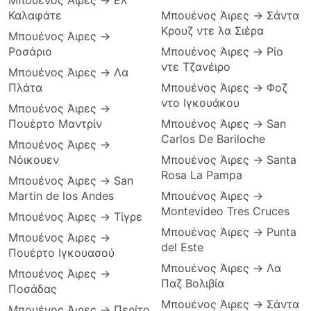
Μπουένος Άιρες → Ελ
Καλαφάτε
Μπουένος Άιρες → Σάντα
Κρουζ ντε λα Σιέρα
Μπουένος Άιρες →
Ροσάριο
Μπουένος Άιρες → Ρίο
ντε Τζανέιρο
Μπουένος Άιρες → Λα
Πλάτα
Μπουένος Άιρες → Φοζ
ντο Ιγκουάκου
Μπουένος Άιρες →
Πουέρτο Μαντρίν
Μπουένος Άιρες → San
Carlos De Bariloche
Μπουένος Άιρες →
Νόικουεν
Μπουένος Άιρες → Santa
Rosa La Pampa
Μπουένος Άιρες → San
Martin de los Andes
Μπουένος Άιρες →
Montevideo Tres Cruces
Μπουένος Άιρες → Τίγρε
Μπουένος Άιρες → Punta
Μπουένος Άιρες →
del Este
Πουέρτο Ιγκουασού
Μπουένος Άιρες → Λα
Μπουένος Άιρες →
Παζ Βολιβία
Ποσάδας
Μπουένος Άιρες → Σάντα
Μπουένος Άιρες → Περίτο