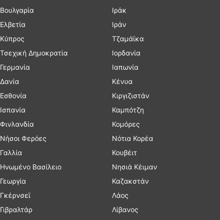
Βουλγαρία
Ιράκ
Ελβετία
Ιράν
Κύπρος
Τζαμάϊκα
Τσεχική Δημοκρατία
Ιορδανία
Γερμανία
Ιαπωνία
Δανία
Κένυα
Εσθονία
Κιργιζιστάν
Ισπανία
Καμπότζη
Φινλανδία
Κομόρες
Νήσοι Φερόες
Νότια Κορέα
Γαλλία
Κουβέιτ
Ηνωμένο Βασίλειο
Νησιά Κέιμαν
Γεωργία
Καζακστάν
Γκέρνσεϊ
Λάος
Γιβραλτάρ
Λίβανος