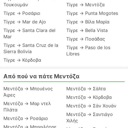
Τουκουμάν
Τίγρε → Μεντόζα
Τίγρε → Ροσάριο
Τίγρε → Punta Mogotes
Τίγρε → Mar de Ajo
Τίγρε → Βίλα Μαρία
Τίγρε → Santa Clara del
Τίγρε → Bella Vista
Mar
Τίγρε → Ποσάδας
Τίγρε → Santa Cruz de la
Τίγρε → Paso de los
Sierra Bolivia
Libres
Τίγρε → Κόρδοβα
Από πού να πάτε Μεντόζα
Μεντόζα → Μπουένος
Μεντόζα → Σάλτα
Άιρες
Μεντόζα → Κόρδοβα
Μεντόζα → Μαρ ντελ
Μεντόζα → Σάν Χουάν
Πλάτα
Μεντόζα → Σαντιάγο
Μεντόζα → Ροσάριο
Χιλής
Μεντόζα → Μπαριλότσε