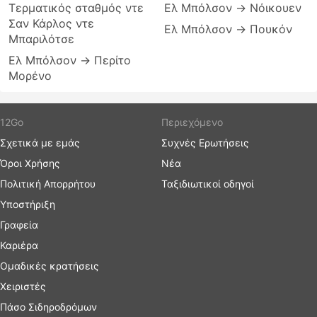
Τερματικός σταθμός ντε
Eλ Μπόλσον → Νόικουεν
Σαν Κάρλος ντε
Eλ Μπόλσον → Πουκόν
Μπαριλότσε
Eλ Μπόλσον → Περίτο
Μορένο
12Go
Περιεχόμενο
Σχετικά με εμάς
Συχνές Ερωτήσεις
Όροι Χρήσης
Νέα
Πολιτική Απορρήτου
Ταξιδιωτικοί οδηγοί
Υποστήριξη
Γραφεία
Καριέρα
Ομαδικές κρατήσεις
Χειριστές
Πάσο Σιδηροδρόμων