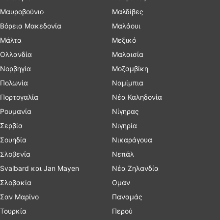
Μαυροβούνιο
Μαλδίβες
Βόρεια Μακεδονία
Μαλάουι
Μάλτα
Μεξικό
Ολλανδία
Μαλαισία
Νορβηγία
Μοζαμβίκη
Πολωνία
Ναμίμπια
Πορτογαλία
Νέα Καληδονία
Ρουμανία
Νίγηρας
Σερβία
Νιγηρία
Σουηδία
Νικαράγουα
Σλοβενία
Νεπάλ
Svalbard και Jan Mayen
Νέα Ζηλανδία
Σλοβακία
Ομάν
Σαν Μαρίνο
Παναμάς
Τουρκία
Περού