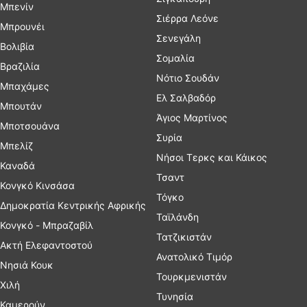
Μπενίν
Σιέρρα Λεόνε
Μπρουνέι
Σενεγάλη
Βολιβία
Σομαλία
Βραζιλία
Νότιο Σουδάν
Μπαχάμες
Ελ Σαλβαδόρ
Μπουτάν
Άγιος Μαρτίνος
Μποτσουάνα
Συρία
Μπελίζ
Νήσοι Τερκς και Κάικος
Καναδά
Τσαντ
Κονγκό Κινσάσα
Τόγκο
Δημοκρατία Κεντρικής Αφρικής
Ταϊλάνδη
Κονγκό - Μπραζαβίλ
Τατζικιστάν
Ακτή Ελεφαντοστού
Ανατολικό Τιμόρ
Νησιά Κουκ
Τουρκμενιστάν
Χιλή
Τυνησία
Καμερούν