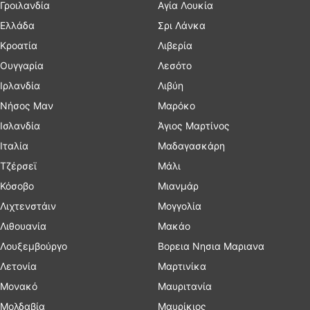
Γροιλανδία
Αγία Λουκία
Ελλάδα
Σρι Λάνκα
Κροατία
Λιβερία
Ουγγαρία
Λεσότο
Ιρλανδία
Λιβύη
Νήσος Μαν
Μαρόκο
Ισλανδία
Άγιος Μαρτίνος
Ιταλία
Μαδαγασκάρη
Τζέρσεϊ
Μάλι
Κόσοβο
Μιανμάρ
Λιχτενστάιν
Μογγολία
Λιθουανία
Μακάο
Λουξεμβούργο
Βορεια Νησια Μαριανα
Λετονία
Μαρτινίκα
Μονακό
Μαυριτανία
Μολδαβία
Μαυρίκιος