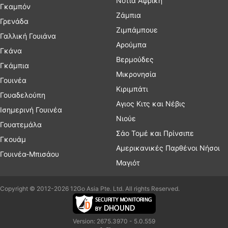
Νότια Αφρική
Γκαμπόν
Ζάμπια
Γρενάδα
Ζιμπάμπουε
Γαλλική Γουιάνα
Αρούμπα
Γκάνα
Βερμούδες
Γκάμπια
Μικρονησία
Γουινέα
Κιριμπάτι
Γουαδελούπη
Αγιος Κιτς και Νέβις
Ισημερινή Γουινέα
Νιούε
Γουατεμάλα
Σάο Τομέ και Πρίνσιπε
Γκουάμ
Αμερικανικές Παρθένοι Νήσοι
Γουινέα-Μπισάου
Μαγιότ
Copyright © 2012-2026 12Go Asia Pte. Ltd. All rights Reserved.
Version: 2675.3970 - 5.0.559