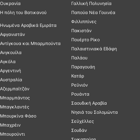
Ουκρανία
Γαλλική Πολυνησία
Η πόλη του Βατικανού
Παπούα Νέα Γουινέα
Φιλλιππίνες
Ηνωμένα Αραβικά Εμιράτα
Πακιστάν
Αφγανιστάν
Πουέρτο Ρίκο
Αντίγκουα και Μπαρμπούντα
Παλαιστινιακά Εδάφη
Ανγκουίλα
Παλάου
Αγκόλα
Παραγουάη
Αργεντινή
Κατάρ
Αυστραλία
Ρεϋνιόν
Αζερμπαϊτζάν
Ρουάντα
Μπαρμπάντος
Σαουδική Αραβία
Μπαγκλαντές
Νησιά του Σολομώντα
Μπουρκίνα Φάσο
Σεϋχέλλες
Μπαχρέιν
Σουδάν
Μπουρούντι
Σιγκαπούρη