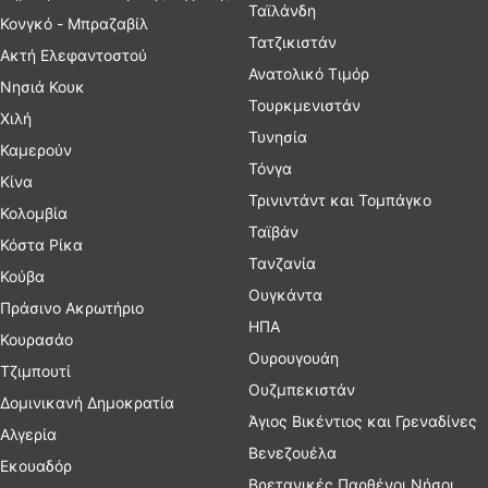
Ταϊλάνδη
Κονγκό - Μπραζαβίλ
Τατζικιστάν
Ακτή Ελεφαντοστού
Ανατολικό Τιμόρ
Νησιά Κουκ
Τουρκμενιστάν
Χιλή
Τυνησία
Καμερούν
Τόνγα
Κίνα
Τρινιντάντ και Τομπάγκο
Κολομβία
Ταϊβάν
Κόστα Ρίκα
Τανζανία
Κούβα
Ουγκάντα
Πράσινο Ακρωτήριο
ΗΠΑ
Κουρασάο
Ουρουγουάη
Τζιμπουτί
Ουζμπεκιστάν
Δομινικανή Δημοκρατία
Άγιος Βικέντιος και Γρεναδίνες
Αλγερία
Βενεζουέλα
Εκουαδόρ
Βρετανικές Παρθένοι Νήσοι