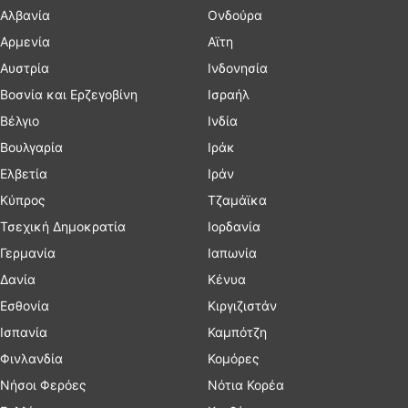
Αλβανία
Ονδούρα
Αρμενία
Αϊτη
Αυστρία
Ινδονησία
Βοσνία και Ερζεγοβίνη
Ισραήλ
Βέλγιο
Ινδία
Βουλγαρία
Ιράκ
Ελβετία
Ιράν
Κύπρος
Τζαμάϊκα
Τσεχική Δημοκρατία
Ιορδανία
Γερμανία
Ιαπωνία
Δανία
Κένυα
Εσθονία
Κιργιζιστάν
Ισπανία
Καμπότζη
Φινλανδία
Κομόρες
Νήσοι Φερόες
Νότια Κορέα