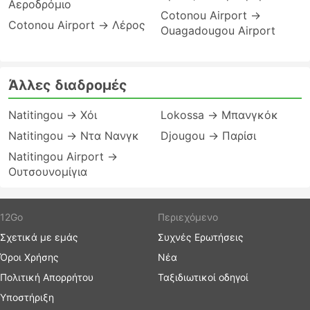
Αεροδρόμιο
Cotonou Airport →
Cotonou Airport → Λέρος
Ouagadougou Airport
Άλλες διαδρομές
Natitingou → Χόι
Lokossa → Μπανγκόκ
Natitingou → Ντα Νανγκ
Djougou → Παρίσι
Natitingou Airport →
Ουτσουνομίγια
12Go
Περιεχόμενο
Σχετικά με εμάς
Συχνές Ερωτήσεις
Όροι Χρήσης
Νέα
Πολιτική Απορρήτου
Ταξιδιωτικοί οδηγοί
Υποστήριξη