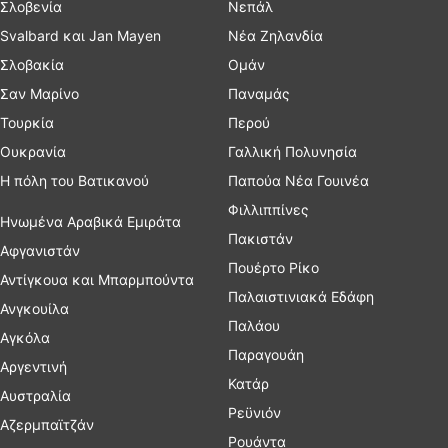
Σλοβενία
Νεπάλ
Svalbard και Jan Mayen
Νέα Ζηλανδία
Σλοβακία
Ομάν
Σαν Μαρίνο
Παναμάς
Τουρκία
Περού
Ουκρανία
Γαλλική Πολυνησία
Η πόλη του Βατικανού
Παπούα Νέα Γουινέα
Φιλλιππίνες
Ηνωμένα Αραβικά Εμιράτα
Πακιστάν
Αφγανιστάν
Πουέρτο Ρίκο
Αντίγκουα και Μπαρμπούντα
Παλαιστινιακά Εδάφη
Ανγκουίλα
Παλάου
Αγκόλα
Παραγουάη
Αργεντινή
Κατάρ
Αυστραλία
Ρεϋνιόν
Αζερμπαϊτζάν
Ρουάντα