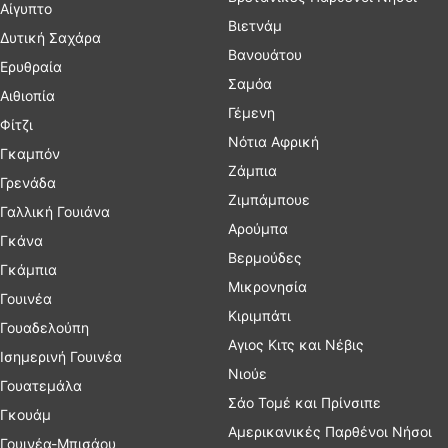
Αίγυπτο
Βιετνάμ
Δυτική Σαχάρα
Βανουάτου
Ερυθραία
Σαμόα
Αιθιοπία
Γέμενη
Φίτζι
Νότια Αφρική
Γκαμπόν
Ζάμπια
Γρενάδα
Ζιμπάμπουε
Γαλλική Γουιάνα
Αρούμπα
Γκάνα
Βερμούδες
Γκάμπια
Μικρονησία
Γουινέα
Κιριμπάτι
Γουαδελούπη
Αγιος Κιτς και Νέβις
Ισημερινή Γουινέα
Νιούε
Γουατεμάλα
Σάο Τομέ και Πρίνσιπε
Γκουάμ
Αμερικανικές Παρθένοι Νήσοι
Γουινέα-Μπισάου