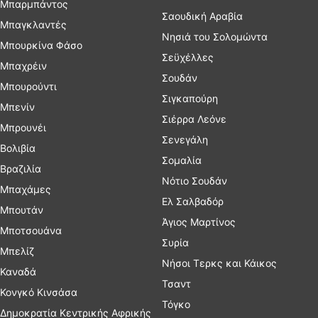
Μπαρμπάντος
Σαουδική Αραβία
Μπαγκλαντές
Νησιά του Σολομώντα
Μπουρκίνα Φάσο
Σεϋχέλλες
Μπαχρέιν
Σουδάν
Μπουρούντι
Σιγκαπούρη
Μπενίν
Σιέρρα Λεόνε
Μπρουνέι
Σενεγάλη
Βολιβία
Σομαλία
Βραζιλία
Νότιο Σουδάν
Μπαχάμες
Ελ Σαλβαδόρ
Μπουτάν
Άγιος Μαρτίνος
Μποτσουάνα
Συρία
Μπελίζ
Νήσοι Τερκς και Κάικος
Καναδά
Τσαντ
Κονγκό Κινσάσα
Τόγκο
Δημοκρατία Κεντρικής Αφρικής