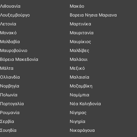
Λιθουανία
Μακάο
Λουξεμβούργο
Βορεια Νησια Μαριανα
Λετονία
Μαρτινίκα
Μονακό
Μαυριτανία
Μολδαβία
Μαυρίκιος
Μαυροβούνιο
Μαλδίβες
Βόρεια Μακεδονία
Μαλάουι
Μάλτα
Μεξικό
Ολλανδία
Μαλαισία
Νορβηγία
Μοζαμβίκη
Πολωνία
Ναμίμπια
Πορτογαλία
Νέα Καληδονία
Ρουμανία
Νίγηρας
Σερβία
Νιγηρία
Σουηδία
Νικαράγουα