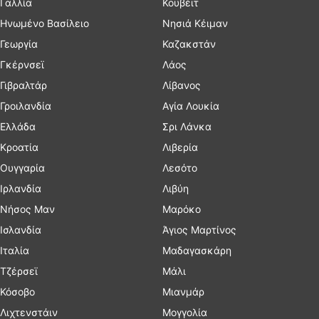
Γαλλία
Κουβέιτ
Ηνωμένο Βασίλειο
Νησιά Κέιμαν
Γεωργία
Καζακστάν
Γκέρνσεϊ
Λάος
Γιβραλτάρ
Λίβανος
Γροιλανδία
Αγία Λουκία
Ελλάδα
Σρι Λάνκα
Κροατία
Λιβερία
Ουγγαρία
Λεσότο
Ιρλανδία
Λιβύη
Νήσος Μαν
Μαρόκο
Ισλανδία
Άγιος Μαρτίνος
Ιταλία
Μαδαγασκάρη
Τζέρσεϊ
Μάλι
Κόσοβο
Μιανμάρ
Λιχτενστάιν
Μογγολία