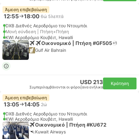
Άμεση επιβεβαίωση
12:55
18:00
6ώ 5λεπτά
DXB Διεθνές Αεροδρόμιο του Ντουμπάι
Μονή σύνδεση | Πτήση+Πτήση
KWI Αεροδρόμιο Κουβέιτ, Hawalli
Οικονομικό | Πτήση #GF505
+1
Gulf Air Bahrain
USD 213
Κράτηση
Συμπεριλαμβάνονται οι φόροι
|
ανα ενήλικα
Άμεση επιβεβαίωση
13:05
14:05
2ώ
DXB Διεθνές Αεροδρόμιο του Ντουμπάι
KWI Αεροδρόμιο Κουβέιτ, Hawalli
Οικονομικό | Πτήση #KU672
Kuwait Airways