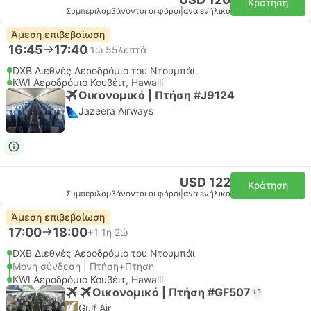
Κράτηση
Συμπεριλαμβάνονται οι φόροι
|
ανα ενήλικα
Άμεση επιβεβαίωση
16:45
17:40
1ώ 55λεπτά
DXB Διεθνές Αεροδρόμιο του Ντουμπάι
KWI Αεροδρόμιο Κουβέιτ, Hawalli
Οικονομικό | Πτήση #J9124
Jazeera Airways
USD 122
Κράτηση
Συμπεριλαμβάνονται οι φόροι
|
ανα ενήλικα
Άμεση επιβεβαίωση
17:00
18:00
+1
1η 2ώ
DXB Διεθνές Αεροδρόμιο του Ντουμπάι
Μονή σύνδεση | Πτήση+Πτήση
KWI Αεροδρόμιο Κουβέιτ, Hawalli
Οικονομικό | Πτήση #GF507
+1
Gulf Air