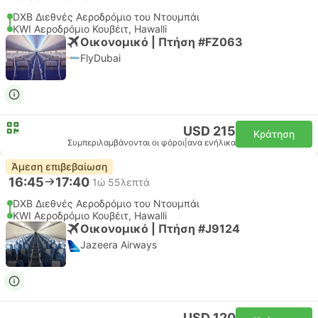
DXB Διεθνές Αεροδρόμιο του Ντουμπάι
KWI Αεροδρόμιο Κουβέιτ, Hawalli
Οικονομικό | Πτήση #FZ063
FlyDubai
USD 215
Κράτηση
Συμπεριλαμβάνονται οι φόροι
|
ανα ενήλικα
Άμεση επιβεβαίωση
16:45
17:40
1ώ 55λεπτά
DXB Διεθνές Αεροδρόμιο του Ντουμπάι
KWI Αεροδρόμιο Κουβέιτ, Hawalli
Οικονομικό | Πτήση #J9124
Jazeera Airways
USD 120