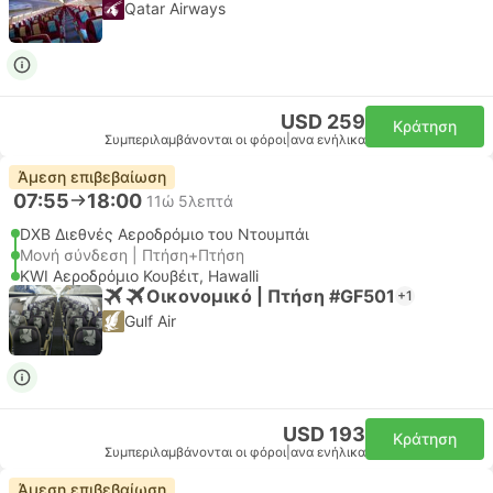
Qatar Airways
USD 259
Κράτηση
Συμπεριλαμβάνονται οι φόροι
|
ανα ενήλικα
Άμεση επιβεβαίωση
07:55
18:00
11ώ 5λεπτά
DXB Διεθνές Αεροδρόμιο του Ντουμπάι
Μονή σύνδεση | Πτήση+Πτήση
KWI Αεροδρόμιο Κουβέιτ, Hawalli
Οικονομικό | Πτήση #GF501
+1
Gulf Air
USD 193
Κράτηση
Συμπεριλαμβάνονται οι φόροι
|
ανα ενήλικα
Άμεση επιβεβαίωση