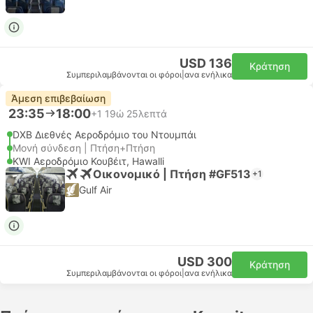
USD 136
Κράτηση
Συμπεριλαμβάνονται οι φόροι
|
ανα ενήλικα
Άμεση επιβεβαίωση
23:35
18:00
+1
19ώ 25λεπτά
DXB Διεθνές Αεροδρόμιο του Ντουμπάι
Μονή σύνδεση | Πτήση+Πτήση
KWI Αεροδρόμιο Κουβέιτ, Hawalli
Οικονομικό | Πτήση #GF513
+1
Gulf Air
USD 300
Κράτηση
Συμπεριλαμβάνονται οι φόροι
|
ανα ενήλικα