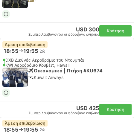
USD 300
Κράτηση
Συμπεριλαμβάνονται οι φόροι
|
ανα ενήλικα
Άμεση επιβεβαίωση
18:55
19:55
2ώ
DXB Διεθνές Αεροδρόμιο του Ντουμπάι
KWI Αεροδρόμιο Κουβέιτ, Hawalli
Οικονομικό | Πτήση #KU674
Kuwait Airways
USD 425
Κράτηση
Συμπεριλαμβάνονται οι φόροι
|
ανα ενήλικα
Άμεση επιβεβαίωση
18:55
19:55
2ώ