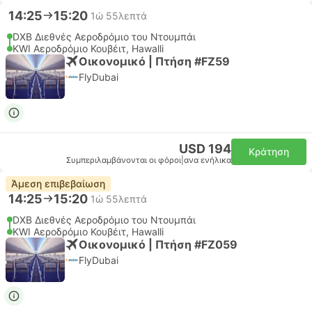
14:25
15:20
1ώ 55λεπτά
DXB Διεθνές Αεροδρόμιο του Ντουμπάι
KWI Αεροδρόμιο Κουβέιτ, Hawalli
Οικονομικό | Πτήση #FZ59
FlyDubai
USD 194
Κράτηση
Συμπεριλαμβάνονται οι φόροι
|
ανα ενήλικα
Άμεση επιβεβαίωση
14:25
15:20
1ώ 55λεπτά
DXB Διεθνές Αεροδρόμιο του Ντουμπάι
KWI Αεροδρόμιο Κουβέιτ, Hawalli
Οικονομικό | Πτήση #FZ059
FlyDubai