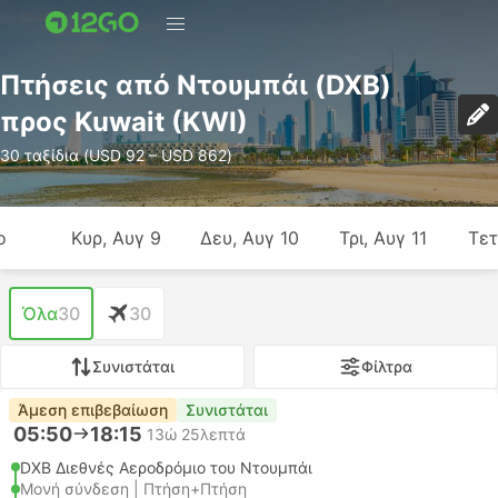
Πτήσεις από Ντουμπάι (DXB)
προς Kuwait (KWI)
30 ταξίδια (USD 92 – USD 862)
ο
Κυρ, Αυγ 9
Δευ, Αυγ 10
Τρι, Αυγ 11
Τετ
Όλα
30
30
Συνιστάται
Φίλτρα
Άμεση επιβεβαίωση
Συνιστάται
05:50
18:15
13ώ 25λεπτά
DXB Διεθνές Αεροδρόμιο του Ντουμπάι
Μονή σύνδεση | Πτήση+Πτήση