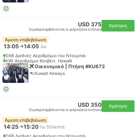
USD 375
Κράτηση
Συμπεριλαμβάνονται οι φόροι
|
ανα ενήλικα
Άμεση επιβεβαίωση
13:05
14:05
2ώ
DXB Διεθνές Αεροδρόμιο του Ντουμπάι
KWI Αεροδρόμιο Κουβέιτ, Hawalli
Οικονομικό | Πτήση #KU672
Kuwait Airways
USD 350
Κράτηση
Συμπεριλαμβάνονται οι φόροι
|
ανα ενήλικα
Άμεση επιβεβαίωση
14:25
15:20
1ώ 55λεπτά
DXB Διεθνές Αεροδρόμιο του Ντουμπάι