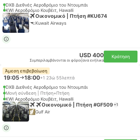
DXB Διεθνές Αεροδρόμιο του Ντουμπάι
KWI Αεροδρόμιο Κουβέιτ, Hawalli
Οικονομικό | Πτήση #KU674
Kuwait Airways
USD 400
Κράτηση
Συμπεριλαμβάνονται οι φόροι
|
ανα ενήλικα
Άμεση επιβεβαίωση
19:05
18:00
+1
23ώ 55λεπτά
DXB Διεθνές Αεροδρόμιο του Ντουμπάι
Μονή σύνδεση | Πτήση+Πτήση
KWI Αεροδρόμιο Κουβέιτ, Hawalli
Οικονομικό | Πτήση #GF509
+1
Gulf Air