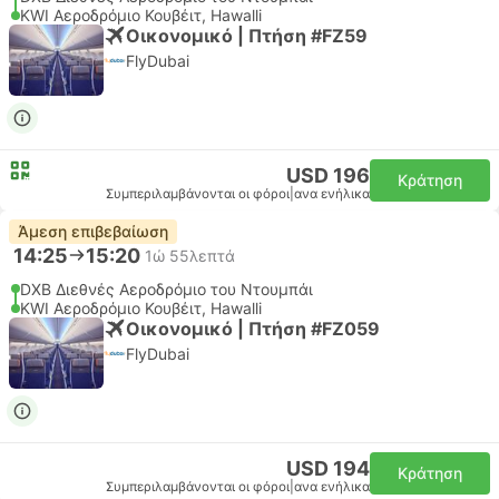
KWI Αεροδρόμιο Κουβέιτ, Hawalli
Οικονομικό | Πτήση #FZ59
FlyDubai
USD 196
Κράτηση
Συμπεριλαμβάνονται οι φόροι
|
ανα ενήλικα
Άμεση επιβεβαίωση
14:25
15:20
1ώ 55λεπτά
DXB Διεθνές Αεροδρόμιο του Ντουμπάι
KWI Αεροδρόμιο Κουβέιτ, Hawalli
Οικονομικό | Πτήση #FZ059
FlyDubai
USD 194
Κράτηση
Συμπεριλαμβάνονται οι φόροι
|
ανα ενήλικα