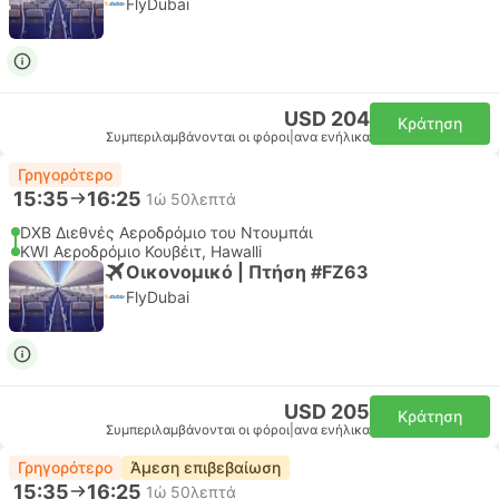
FlyDubai
USD 204
Κράτηση
Συμπεριλαμβάνονται οι φόροι
|
ανα ενήλικα
Γρηγορότερο
15:35
16:25
1ώ 50λεπτά
DXB Διεθνές Αεροδρόμιο του Ντουμπάι
KWI Αεροδρόμιο Κουβέιτ, Hawalli
Οικονομικό | Πτήση #FZ63
FlyDubai
USD 205
Κράτηση
Συμπεριλαμβάνονται οι φόροι
|
ανα ενήλικα
Γρηγορότερο
Άμεση επιβεβαίωση
15:35
16:25
1ώ 50λεπτά