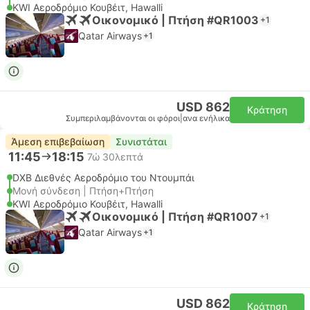
KWI Αεροδρόμιο Κουβέιτ, Hawalli
Οικονομικό | Πτήση #QR1003
+1
Qatar Airways
+1
USD 862
Κράτηση
Συμπεριλαμβάνονται οι φόροι
|
ανα ενήλικα
Άμεση επιβεβαίωση
Συνιστάται
11:45
18:15
7ώ 30λεπτά
DXB Διεθνές Αεροδρόμιο του Ντουμπάι
Μονή σύνδεση | Πτήση+Πτήση
KWI Αεροδρόμιο Κουβέιτ, Hawalli
Οικονομικό | Πτήση #QR1007
+1
Qatar Airways
+1
USD 862
Κράτηση