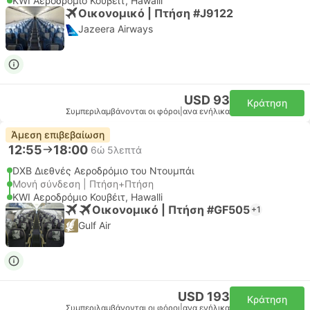
KWI Αεροδρόμιο Κουβέιτ, Hawalli
Οικονομικό | Πτήση #J9122
Jazeera Airways
USD 93
Κράτηση
Συμπεριλαμβάνονται οι φόροι
|
ανα ενήλικα
Άμεση επιβεβαίωση
12:55
18:00
6ώ 5λεπτά
DXB Διεθνές Αεροδρόμιο του Ντουμπάι
Μονή σύνδεση | Πτήση+Πτήση
KWI Αεροδρόμιο Κουβέιτ, Hawalli
Οικονομικό | Πτήση #GF505
+1
Gulf Air
USD 193
Κράτηση
Συμπεριλαμβάνονται οι φόροι
|
ανα ενήλικα