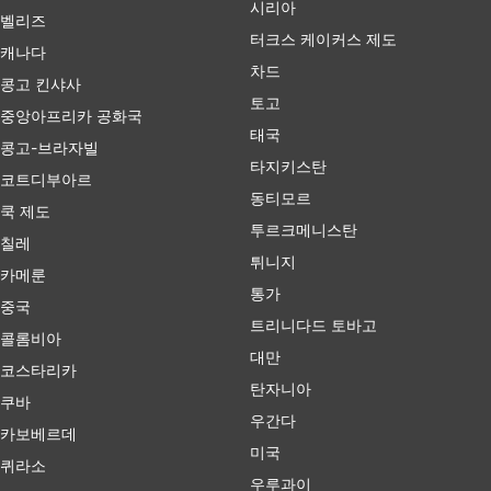
시리아
벨리즈
터크스 케이커스 제도
캐나다
차드
콩고 킨샤사
토고
중앙아프리카 공화국
태국
콩고-브라자빌
타지키스탄
코트디부아르
동티모르
쿡 제도
투르크메니스탄
칠레
튀니지
카메룬
통가
중국
트리니다드 토바고
콜롬비아
대만
코스타리카
탄자니아
쿠바
우간다
카보베르데
미국
퀴라소
우루과이