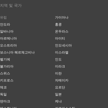
지역 및 국가
유럽
가이아나
안도라
홍콩
알바니아
온두라스
아르메니아
아이티
오스트리아
인도네시아
보스니아 헤르체고비나
이스라엘
벨기에
인도
불가리아
이라크
스위스
이란
키프로스
자메이카
체코
요르단
독일
일본
덴마크
케냐