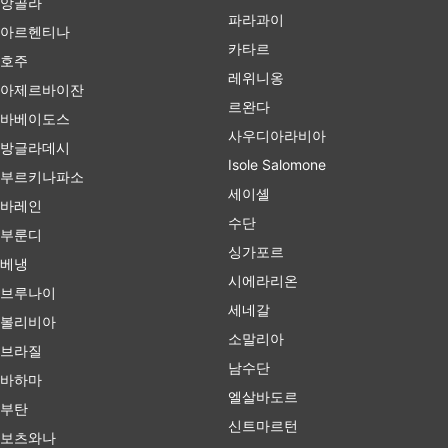
앙골라
파라과이
아르헨티나
카타르
호주
레위니옹
아제르바이잔
르완다
바베이도스
사우디아라비아
방글라데시
Isole Salomone
부르키나파소
세이셸
바레인
수단
부룬디
싱가포르
베냉
시에라리온
브루나이
세네갈
볼리비아
소말리아
브라질
남수단
바하마
엘살바도르
부탄
신트마르턴
보츠와나