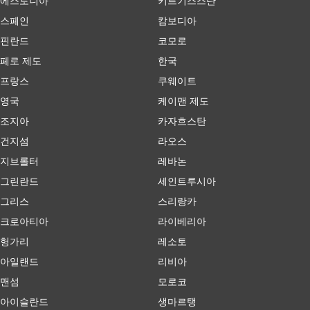
에스토니아
키르기스스탄
스페인
캄보디아
핀란드
코모로
페로 제도
한국
프랑스
쿠웨이트
영국
케이맨 제도
조지아
카자흐스탄
건지섬
라오스
지브롤터
레바논
그린란드
세인트루시아
그리스
스리랑카
크로아티아
라이베리아
헝가리
레소토
아일랜드
리비아
맨섬
모로코
아이슬란드
생마르탱