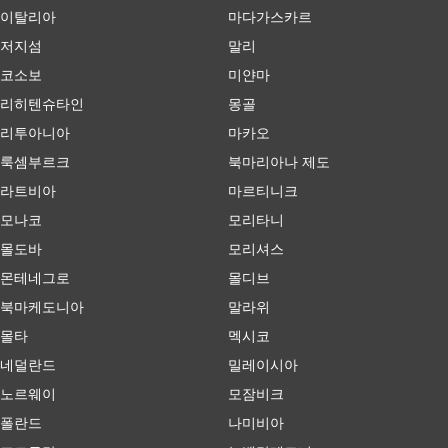
이탈리아
마다가스카르
저지섬
말리
코소보
미얀마
리히텐슈타인
몽골
리투아니아
마카오
룩셈부르크
북마리아나 제도
라트비아
마르티니크
모나코
모리타니
몰도바
모리셔스
몬테네그로
몰디브
북마케도니아
말라위
몰타
멕시코
네덜란드
밀레이시아
노르웨이
모잠비크
폴란드
나미비아