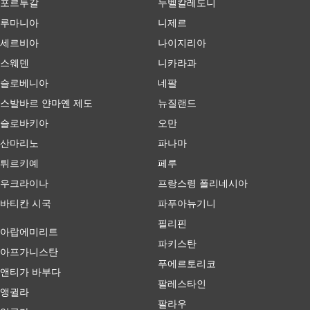
포르투갈
누벨칼레도니
루마니아
니제르
세르비아
나이지리아
스웨덴
니카라과
슬로베니아
네팔
스발바르 얀마옌 제도
뉴질랜드
슬로바키아
오만
산마리노
파나마
튀르키예
페루
우크라이나
프랑스령 폴리네시아
바티칸 시국
파푸아뉴기니
필리핀
아랍에미리트
파키스탄
아프가니스탄
푸에르토리코
앤티가 바부다
팔레스타인
앵귈라
팔라우