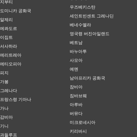
지부티
우즈베키스탄
도미니카 공화국
세인트빈센트 그레나딘
알제리
베네수엘라
에콰도르
영국령 버진아일랜드
이집트
베트남
서사하라
바누아투
에리트레아
사모아
에티오피아
예멘
피지
남아프리카 공화국
가봉
잠비아
그레나다
짐바브웨
프랑스령 기아나
아루바
가나
버뮤다
감비아
미크로네시아
기니
키리바시
과들루프