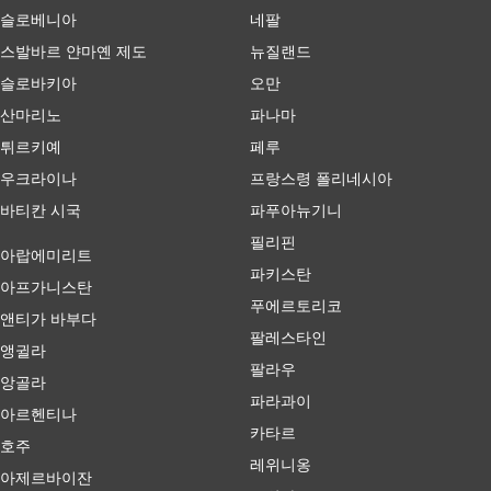
슬로베니아
네팔
스발바르 얀마옌 제도
뉴질랜드
슬로바키아
오만
산마리노
파나마
튀르키예
페루
우크라이나
프랑스령 폴리네시아
바티칸 시국
파푸아뉴기니
필리핀
아랍에미리트
파키스탄
아프가니스탄
푸에르토리코
앤티가 바부다
팔레스타인
앵귈라
팔라우
앙골라
파라과이
아르헨티나
카타르
호주
레위니옹
아제르바이잔