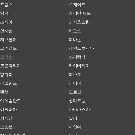
프랑스
쿠웨이트
영국
케이맨 제도
조지아
카자흐스탄
건지섬
라오스
지브롤터
레바논
그린란드
세인트루시아
그리스
스리랑카
크로아티아
라이베리아
헝가리
레소토
아일랜드
리비아
맨섬
모로코
아이슬란드
생마르탱
이탈리아
마다가스카르
저지섬
말리
코소보
미얀마