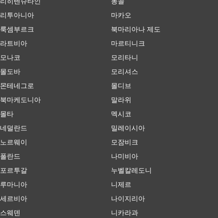
리히텐슈타인
몽골
리투아니아
마카오
룩셈부르크
북마리아나 제도
라트비아
마르티니크
모나코
모리타니
몰도바
모리셔스
몬테네그로
몰디브
북마케도니아
말라위
몰타
멕시코
네덜란드
밀레이시아
노르웨이
모잠비크
폴란드
나미비아
포르투갈
누벨칼레도니
루마니아
니제르
세르비아
나이지리아
스웨덴
니카라과