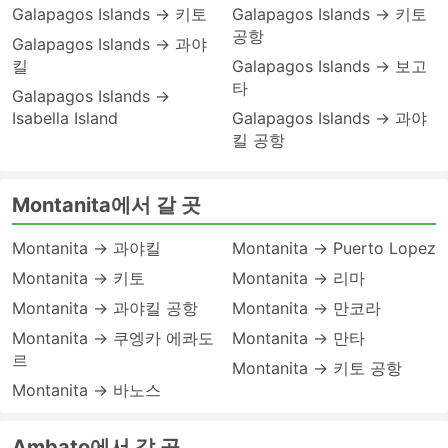
Galapagos Islands → 키토
Galapagos Islands → 키토
공항
Galapagos Islands → 과야
킬
Galapagos Islands → 보고
타
Galapagos Islands →
Isabella Island
Galapagos Islands → 과야
킬 공항
Montanita에서 갈 곳
Montanita → 과야킬
Montanita → Puerto Lopez
Montanita → 키토
Montanita → 리마
Montanita → 과야킬 공항
Montanita → 만코라
Montanita → 쿠엥카 에콰도
Montanita → 만타
르
Montanita → 키토 공항
Montanita → 바노스
Ambato에서 갈 곳