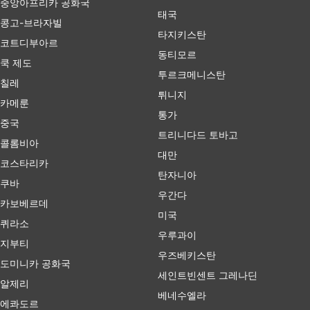
중앙아프리카 공화국
태국
콩고-브라자빌
타지키스탄
코트디부아르
동티모르
쿡 제도
투르크메니스탄
칠레
튀니지
카메룬
통가
중국
트리니다드 토바고
콜롬비아
대만
코스타리카
탄자니아
쿠바
우간다
카보베르데
미국
퀴라소
우루과이
지부티
우즈베키스탄
도미니카 공화국
세인트빈센트 그레나딘
알제리
베네수엘라
에콰도르