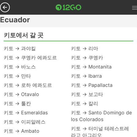
Ecuador
키토에서 갈 곳
키토 → 과야킬
키토 → 리마
키토 → 쿠엥카 에콰도르
키토 → 쿠엥카
키토 → 바노스
키토 → Montanita
키토 → 만타
키토 → Ibarra
키토 → 로하 에콰도르
키토 → Papallacta
키토 → Otavalo
키토 → 보고타
키토 → 툴칸
키토 → 칼리
키토 → Esmeraldas
키토 → Santo Domingo de
los Colorados
키토 → 이피알레스
키토 → 터미널 테레스트레
키토 → Ambato
라고 아그리오