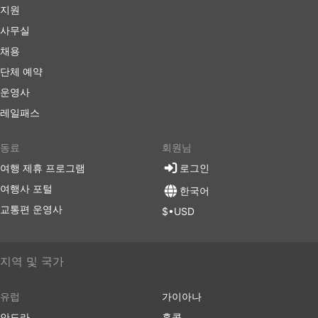
지원
사무실
채용
단체 예약
운영사
레일패스
동료
회원님
여행 제휴 프로그램
로그인
여행사 포털
한국어
교통편 운영사
$•USD
지역 및 국가
유럽
가이아나
안도라
홍콩