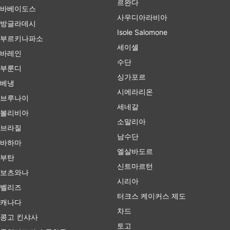
르완다
바베이도스
사우디아라비아
방글라데시
Isole Salomone
부르키나파소
세이셸
바레인
수단
부룬디
싱가포르
베냉
시에라리온
브루나이
세네갈
볼리비아
소말리아
브라질
남수단
바하마
엘살바도르
부탄
신트마르턴
보츠와나
시리아
벨리즈
터크스 케이커스 제도
캐나다
차드
콩고 킨샤사
토고