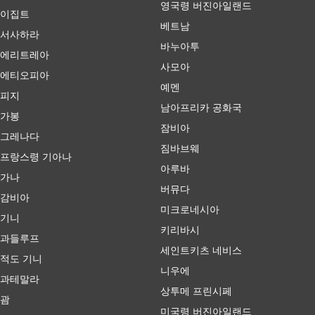
영국령 버진아일랜드
이집트
베트남
서사하라
바누아투
에리트레아
사모아
에티오피아
예멘
피지
남아프리카 공화국
가봉
잠비아
그레나다
짐바브웨
프랑스령 기아나
아루바
가나
버뮤다
감비아
미크로네시아
기니
키리바시
과들루프
세인트키츠 네비스
적도 기니
니우에
과테말라
상투메 프린시페
괌
미국령 버진아일랜드