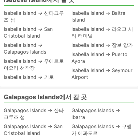
Isabella Island → 산타크루
Isabella Island → Baltra
즈 섬
Island
Isabella Island → San
Isabella Island → 라오그 시
Cristobal Island
티 터미널
Isabella Island →
Isabella Island → 잠보 앙가
Galapagos Islands
Isabella Island → Puerto
Isabella Island → 푸에르토
Ayora
아요라 선착장
Isabella Island → Seymour
Isabella Island → 키토
Airport
Galapagos Islands에서 갈 곳
Galapagos Islands → 산타
Galapagos Islands →
크루즈 섬
Ibarra
Galapagos Islands → San
Galapagos Islands → 쿠엥
Cristobal Island
카 에콰도르