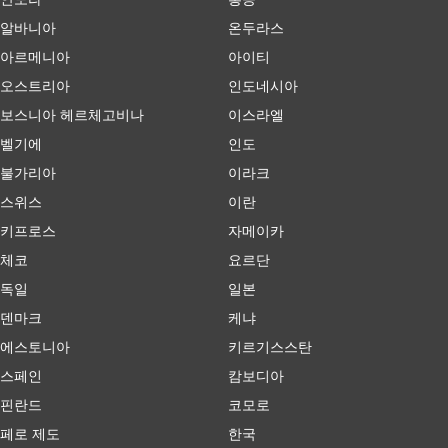
알바니아
온두라스
아르메니아
아이티
오스트리아
인도네시아
보스니아 헤르체고비나
이스라엘
벨기에
인도
불가리아
이라크
스위스
이란
키프로스
자메이카
체코
요르단
독일
일본
덴마크
케냐
에스토니아
키르기스스탄
스페인
캄보디아
핀란드
코모로
페로 제도
한국