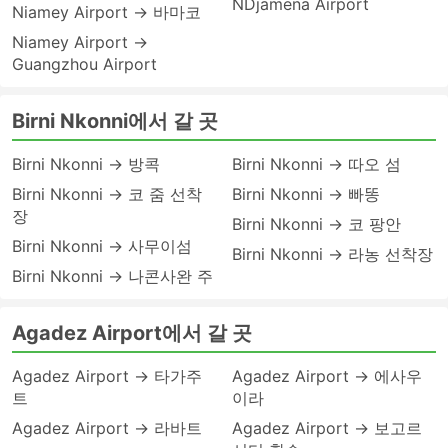
NDjamena Airport
Niamey Airport → 바마코
Niamey Airport →
Guangzhou Airport
Birni Nkonni에서 갈 곳
Birni Nkonni → 방콕
Birni Nkonni → 따오 섬
Birni Nkonni → 코 줌 선착
Birni Nkonni → 빠똥
장
Birni Nkonni → 코 팡안
Birni Nkonni → 사무이섬
Birni Nkonni → 라농 선착장
Birni Nkonni → 나콘사완 주
Agadez Airport에서 갈 곳
Agadez Airport → 타가주
Agadez Airport → 에사우
트
이라
Agadez Airport → 라바트
Agadez Airport → 보고르