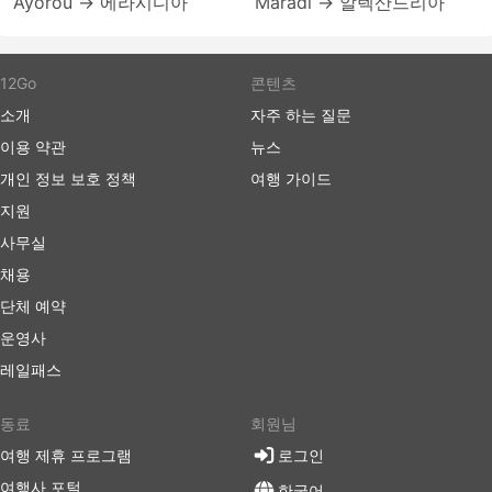
Ayorou → 에라시디아
Maradi → 알렉산드리아
12Go
콘텐츠
소개
자주 하는 질문
이용 약관
뉴스
개인 정보 보호 정책
여행 가이드
지원
사무실
채용
단체 예약
운영사
레일패스
동료
회원님
여행 제휴 프로그램
로그인
여행사 포털
한국어