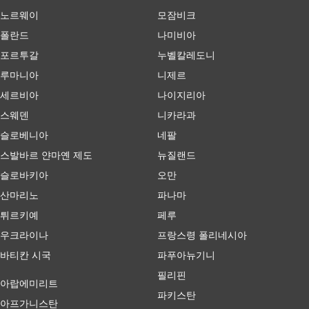
노르웨이
모잠비크
폴란드
나미비아
포르투갈
누벨칼레도니
루마니아
니제르
세르비아
나이지리아
스웨덴
니카라과
슬로베니아
네팔
스발바르 얀마옌 제도
뉴질랜드
슬로바키아
오만
산마리노
파나마
튀르키예
페루
우크라이나
프랑스령 폴리네시아
바티칸 시국
파푸아뉴기니
필리핀
아랍에미리트
파키스탄
아프가니스탄