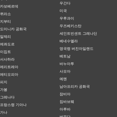
우간다
카보베르데
미국
퀴라소
우루과이
지부티
우즈베키스탄
도미니카 공화국
세인트빈센트 그레나딘
알제리
베네수엘라
에콰도르
영국령 버진아일랜드
이집트
베트남
서사하라
바누아투
에리트레아
사모아
에티오피아
예멘
피지
남아프리카 공화국
가봉
잠비아
그레나다
짐바브웨
프랑스령 기아나
아루바
가나
버뮤다