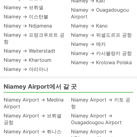
Niamey → Kati
Niamey → 브뤼셀
Niamey → Ouagadougou
Niamey → 이스탄불
Airport
Niamey → Ndjamena
Niamey → Kano
Niamey → 프랑크푸르트 공
Niamey → 뒤셀도르프 공항
항
Niamey → 메카
Niamey → Weiterstadt
Niamey → 카사블랑카 공항
Niamey → Khartoum
Niamey → Krolowa Polska
Niamey → 아리아나
Niamey Airport에서 갈 곳
Niamey Airport → Medina
Niamey Airport → 키토 공
Airport
항
Niamey Airport → 브뤼셀
Niamey Airport →
공항
Ouagadougou Airport
Niamey Airport → 튀니스
Niamey Airport →