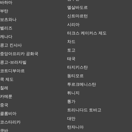
바하마
엘살바도르
부탄
신트마르턴
보츠와나
시리아
벨리즈
터크스 케이커스 제도
캐나다
차드
콩고 킨샤사
토고
중앙아프리카 공화국
태국
콩고-브라자빌
타지키스탄
코트디부아르
동티모르
쿡 제도
투르크메니스탄
칠레
튀니지
카메룬
통가
중국
트리니다드 토바고
콜롬비아
대만
코스타리카
탄자니아
쿠바