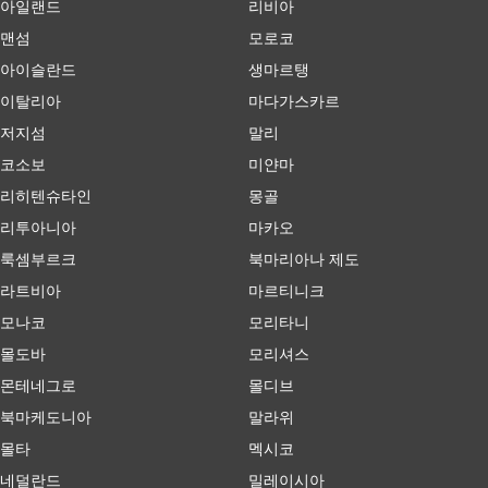
아일랜드
리비아
맨섬
모로코
아이슬란드
생마르탱
이탈리아
마다가스카르
저지섬
말리
코소보
미얀마
리히텐슈타인
몽골
리투아니아
마카오
룩셈부르크
북마리아나 제도
라트비아
마르티니크
모나코
모리타니
몰도바
모리셔스
몬테네그로
몰디브
북마케도니아
말라위
몰타
멕시코
네덜란드
밀레이시아