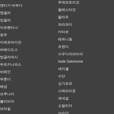
푸에르토리코
앤티가 바부다
팔레스타인
앵귈라
팔라우
앙골라
파라과이
아르헨티나
카타르
호주
레위니옹
아제르바이잔
르완다
바베이도스
사우디아라비아
방글라데시
Isole Salomone
부르키나파소
세이셸
바레인
수단
부룬디
싱가포르
베냉
시에라리온
브루나이
세네갈
볼리비아
소말리아
브라질
남수단