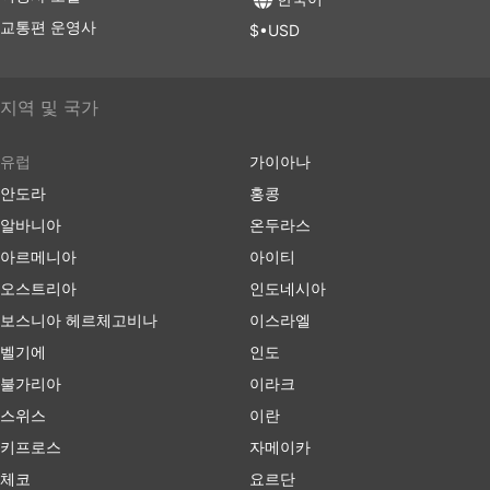
교통편 운영사
$•USD
지역 및 국가
유럽
가이아나
안도라
홍콩
알바니아
온두라스
아르메니아
아이티
오스트리아
인도네시아
보스니아 헤르체고비나
이스라엘
벨기에
인도
불가리아
이라크
스위스
이란
키프로스
자메이카
체코
요르단