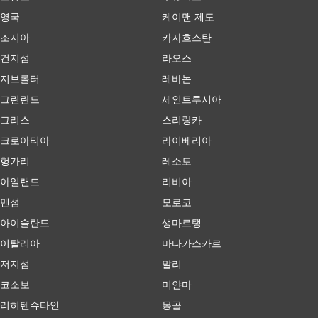
영국
케이맨 제도
조지아
카자흐스탄
건지섬
라오스
지브롤터
레바논
그린란드
세인트루시아
그리스
스리랑카
크로아티아
라이베리아
헝가리
레소토
아일랜드
리비아
맨섬
모로코
아이슬란드
생마르탱
이탈리아
마다가스카르
저지섬
말리
코소보
미얀마
리히텐슈타인
몽골