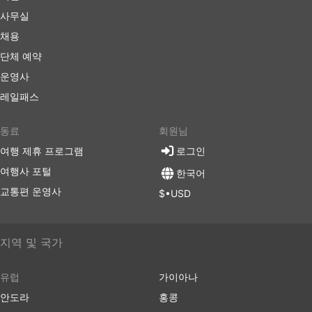
사무실
채용
단체 예약
운영사
레일패스
동료
회원님
여행 제휴 프로그램
로그인
여행사 포털
한국어
교통편 운영사
$•USD
지역 및 국가
유럽
가이아나
안도라
홍콩