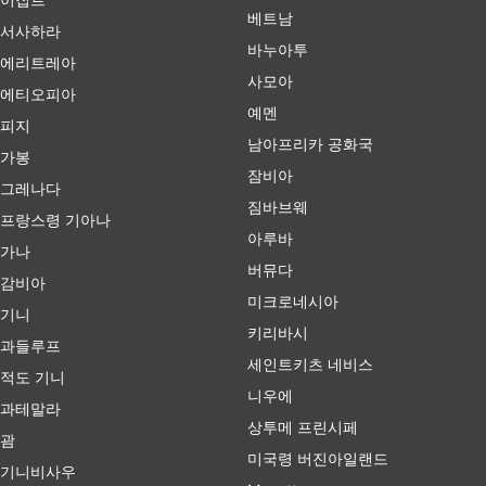
베트남
서사하라
바누아투
에리트레아
사모아
에티오피아
예멘
피지
남아프리카 공화국
가봉
잠비아
그레나다
짐바브웨
프랑스령 기아나
아루바
가나
버뮤다
감비아
미크로네시아
기니
키리바시
과들루프
세인트키츠 네비스
적도 기니
니우에
과테말라
상투메 프린시페
괌
미국령 버진아일랜드
기니비사우