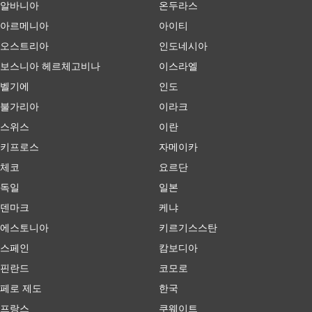
알바니아
온두라스
아르메니아
아이티
오스트리아
인도네시아
보스니아 헤르체고비나
이스라엘
벨기에
인도
불가리아
이라크
스위스
이란
키프로스
자메이카
체코
요르단
독일
일본
덴마크
케냐
에스토니아
키르기스스탄
스페인
캄보디아
핀란드
코모로
페로 제도
한국
프랑스
쿠웨이트