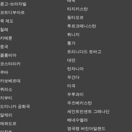
태국
콩고-브라자빌
타지키스탄
코트디부아르
동티모르
쿡 제도
투르크메니스탄
칠레
튀니지
카메룬
통가
중국
트리니다드 토바고
콜롬비아
대만
코스타리카
탄자니아
쿠바
우간다
카보베르데
미국
퀴라소
우루과이
지부티
우즈베키스탄
도미니카 공화국
세인트빈센트 그레나딘
알제리
베네수엘라
에콰도르
영국령 버진아일랜드
이집트