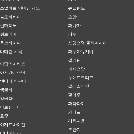
스발바르 얀마옌 제도
뉴질랜드
슬로바키아
오만
산마리노
파나마
튀르키예
페루
우크라이나
프랑스령 폴리네시아
바티칸 시국
파푸아뉴기니
필리핀
아랍에미리트
파키스탄
아프가니스탄
푸에르토리코
앤티가 바부다
팔레스타인
앵귈라
팔라우
앙골라
파라과이
아르헨티나
카타르
호주
레위니옹
아제르바이잔
르완다
바베이도스