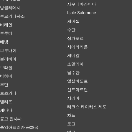
사우디아라비아
방글라데시
Isole Salomone
부르키나파소
세이셸
바레인
수단
부룬디
싱가포르
베냉
시에라리온
브루나이
세네갈
볼리비아
소말리아
브라질
남수단
바하마
엘살바도르
부탄
신트마르턴
보츠와나
시리아
벨리즈
터크스 케이커스 제도
캐나다
차드
콩고 킨샤사
토고
중앙아프리카 공화국