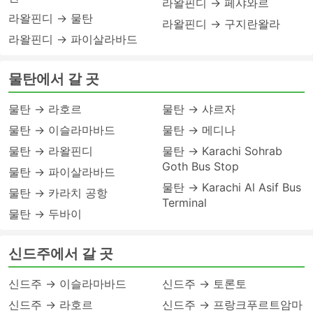
라왈핀디 → 페샤와르
라왈핀디 → 물탄
라왈핀디 → 구지란왈라
라왈핀디 → 파이살라바드
물탄에서 갈 곳
물탄 → 라호르
물탄 → 샤르자
물탄 → 이슬라마바드
물탄 → 메디나
물탄 → 라왈핀디
물탄 → Karachi Sohrab
Goth Bus Stop
물탄 → 파이살라바드
물탄 → Karachi Al Asif Bus
물탄 → 카라치 공항
Terminal
물탄 → 두바이
신드주에서 갈 곳
신드주 → 이슬라마바드
신드주 → 토론토
신드주 → 라호르
신드주 → 프랑크푸르트암마