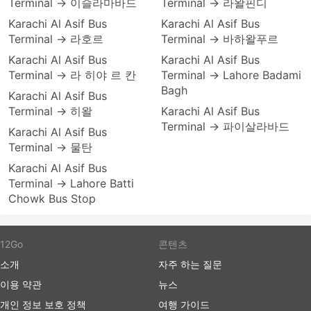
Terminal → 이슬라마바드
Terminal → 라왈핀디
Karachi Al Asif Bus
Karachi Al Asif Bus
Terminal → 라호르
Terminal → 바하왈푸르
Karachi Al Asif Bus
Karachi Al Asif Bus
Terminal → 라 히야 르 칸
Terminal → Lahore Badami
Bagh
Karachi Al Asif Bus
Terminal → 히왈
Karachi Al Asif Bus
Terminal → 파이살라바드
Karachi Al Asif Bus
Terminal → 물탄
Karachi Al Asif Bus
Terminal → Lahore Batti
Chowk Bus Stop
12Go
콘텐츠
소개
자주 하는 질문
이용 약관
뉴스
개인 정보 보호 정책
여행 가이드