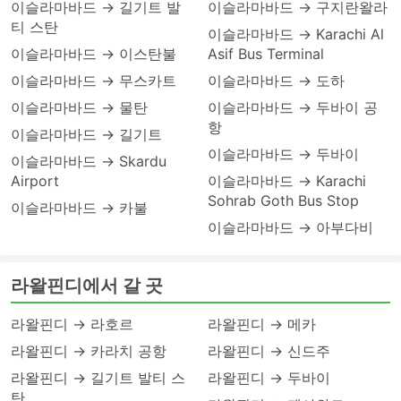
이슬라마바드 → 길기트 발
이슬라마바드 → 구지란왈라
티 스탄
이슬라마바드 → Karachi Al
이슬라마바드 → 이스탄불
Asif Bus Terminal
이슬라마바드 → 무스카트
이슬라마바드 → 도하
이슬라마바드 → 물탄
이슬라마바드 → 두바이 공
항
이슬라마바드 → 길기트
이슬라마바드 → 두바이
이슬라마바드 → Skardu
Airport
이슬라마바드 → Karachi
Sohrab Goth Bus Stop
이슬라마바드 → 카불
이슬라마바드 → 아부다비
라왈핀디에서 갈 곳
라왈핀디 → 라호르
라왈핀디 → 메카
라왈핀디 → 카라치 공항
라왈핀디 → 신드주
라왈핀디 → 길기트 발티 스
라왈핀디 → 두바이
탄