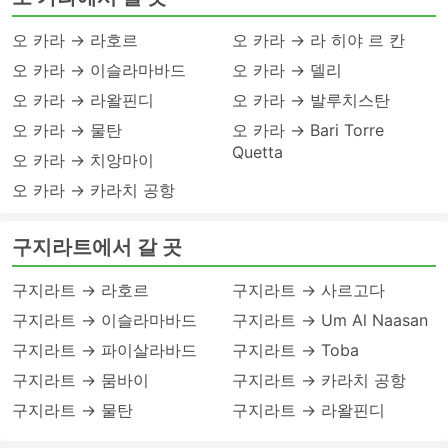
오 카라 → 라호르
오 카라 → 라 히야 르 칸
오 카라 → 이슬라마바드
오 카라 → 델리
오 카라 → 라왈핀디
오 카라 → 발루치스탄
오 카라 → 물탄
오 카라 → Bari Torre
Quetta
오 카라 → 치앙마이
오 카라 → 카라치 공항
구지라트에서 갈 곳
구지라트 → 라호르
구지라트 → 사르고다
구지라트 → 이슬라마바드
구지라트 → Um Al Naasan
구지라트 → 파이살라바드
구지라트 → Toba
구지라트 → 뭄바이
구지라트 → 카라치 공항
구지라트 → 물탄
구지라트 → 라왈핀디