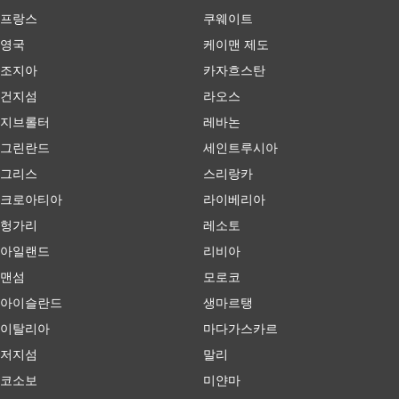
프랑스
쿠웨이트
영국
케이맨 제도
조지아
카자흐스탄
건지섬
라오스
지브롤터
레바논
그린란드
세인트루시아
그리스
스리랑카
크로아티아
라이베리아
헝가리
레소토
아일랜드
리비아
맨섬
모로코
아이슬란드
생마르탱
이탈리아
마다가스카르
저지섬
말리
코소보
미얀마