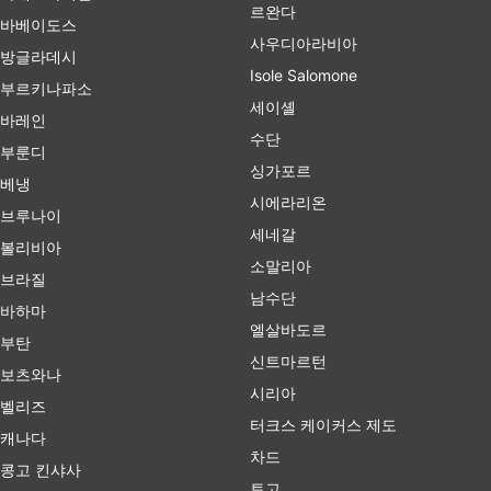
르완다
바베이도스
사우디아라비아
방글라데시
Isole Salomone
부르키나파소
세이셸
바레인
수단
부룬디
싱가포르
베냉
시에라리온
브루나이
세네갈
볼리비아
소말리아
브라질
남수단
바하마
엘살바도르
부탄
신트마르턴
보츠와나
시리아
벨리즈
터크스 케이커스 제도
캐나다
차드
콩고 킨샤사
토고