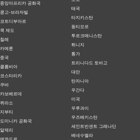
중앙아프리카 공화국
태국
콩고-브라자빌
타지키스탄
코트디부아르
동티모르
쿡 제도
투르크메니스탄
칠레
튀니지
카메룬
통가
중국
트리니다드 토바고
콜롬비아
대만
코스타리카
탄자니아
쿠바
우간다
카보베르데
미국
퀴라소
우루과이
지부티
우즈베키스탄
도미니카 공화국
세인트빈센트 그레나딘
알제리
베네수엘라
에콰도르