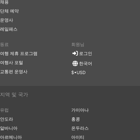
채용
단체 예약
운영사
레일패스
동료
회원님
여행 제휴 프로그램
로그인
여행사 포털
한국어
교통편 운영사
$•USD
지역 및 국가
유럽
가이아나
안도라
홍콩
알바니아
온두라스
아르메니아
아이티