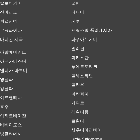
슬로바키아
오만
산마리노
파나마
튀르키예
페루
우크라이나
프랑스령 폴리네시아
바티칸 시국
파푸아뉴기니
필리핀
아랍에미리트
파키스탄
아프가니스탄
푸에르토리코
앤티가 바부다
팔레스타인
앵귈라
팔라우
앙골라
파라과이
아르헨티나
카타르
호주
레위니옹
아제르바이잔
르완다
바베이도스
사우디아라비아
방글라데시
Isole Salomone