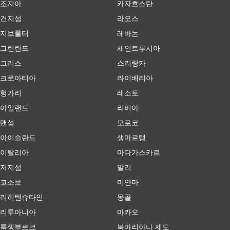
조지아
카자흐스탄
건지섬
라오스
지브롤터
레바논
그린란드
세인트루시아
그리스
스리랑카
크로아티아
라이베리아
헝가리
레소토
아일랜드
리비아
맨섬
모로코
아이슬란드
생마르탱
이탈리아
마다가스카르
저지섬
말리
코소보
미얀마
리히텐슈타인
몽골
리투아니아
마카오
룩셈부르크
북마리아나 제도