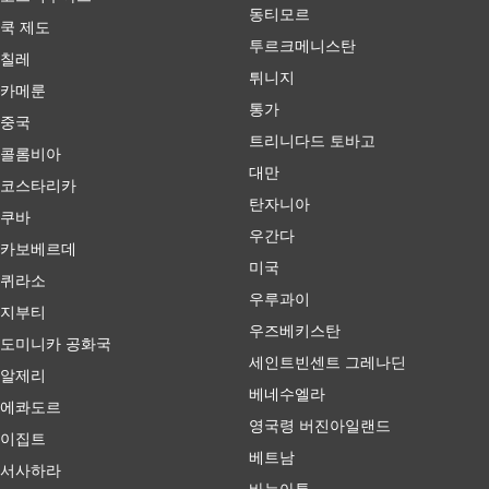
동티모르
쿡 제도
투르크메니스탄
칠레
튀니지
카메룬
통가
중국
트리니다드 토바고
콜롬비아
대만
코스타리카
탄자니아
쿠바
우간다
카보베르데
미국
퀴라소
우루과이
지부티
우즈베키스탄
도미니카 공화국
세인트빈센트 그레나딘
알제리
베네수엘라
에콰도르
영국령 버진아일랜드
이집트
베트남
서사하라
바누아투