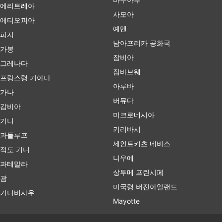
에리트레아
사모아
에티오피아
예멘
피지
남아프리카 공화국
가봉
잠비아
그레나다
짐바브웨
프랑스령 기아나
아루바
가나
버뮤다
감비아
미크로네시아
기니
키리바시
과들루프
세인트키츠 네비스
적도 기니
니우에
과테말라
상투메 프린시페
괌
미국령 버진아일랜드
기니비사우
Mayotte