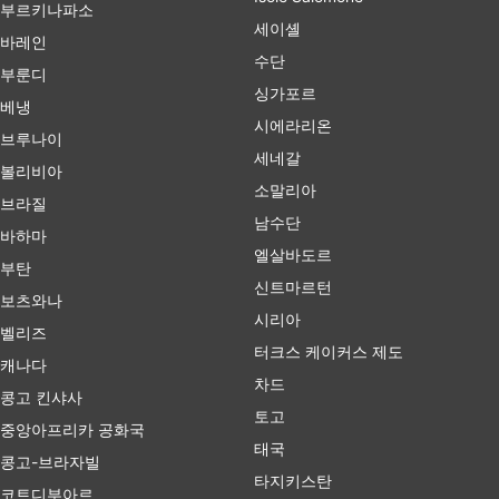
부르키나파소
세이셸
바레인
수단
부룬디
싱가포르
베냉
시에라리온
브루나이
세네갈
볼리비아
소말리아
브라질
남수단
바하마
엘살바도르
부탄
신트마르턴
보츠와나
시리아
벨리즈
터크스 케이커스 제도
캐나다
차드
콩고 킨샤사
토고
중앙아프리카 공화국
태국
콩고-브라자빌
타지키스탄
코트디부아르