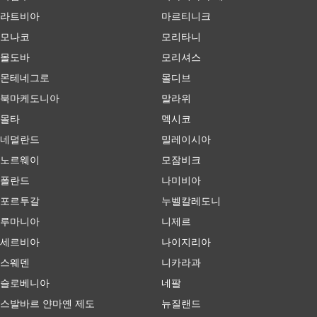
라트비아
마르티니크
모나코
모리타니
몰도바
모리셔스
몬테네그로
몰디브
북마케도니아
말라위
몰타
멕시코
네덜란드
밀레이시아
노르웨이
모잠비크
폴란드
나미비아
포르투갈
누벨칼레도니
루마니아
니제르
세르비아
나이지리아
스웨덴
니카라과
슬로베니아
네팔
스발바르 얀마옌 제도
뉴질랜드