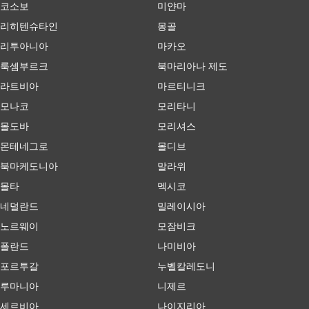
코소보
미얀마
리히텐슈타인
몽골
리투아니아
마카오
룩셈부르크
북마리아나 제도
라트비아
마르티니크
모나코
모리타니
몰도바
모리셔스
몬테네그로
몰디브
북마케도니아
말라위
몰타
멕시코
네덜란드
밀레이시아
노르웨이
모잠비크
폴란드
나미비아
포르투갈
누벨칼레도니
루마니아
니제르
세르비아
나이지리아