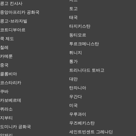
콩고 킨샤사
토고
중앙아프리카 공화국
태국
콩고-브라자빌
타지키스탄
코트디부아르
동티모르
쿡 제도
투르크메니스탄
칠레
튀니지
카메룬
통가
중국
트리니다드 토바고
콜롬비아
대만
코스타리카
탄자니아
쿠바
우간다
카보베르데
미국
퀴라소
우루과이
지부티
우즈베키스탄
도미니카 공화국
세인트빈센트 그레나딘
알제리