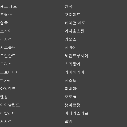
페로 제도
한국
프랑스
쿠웨이트
영국
케이맨 제도
조지아
카자흐스탄
건지섬
라오스
지브롤터
레바논
그린란드
세인트루시아
그리스
스리랑카
크로아티아
라이베리아
헝가리
레소토
아일랜드
리비아
맨섬
모로코
아이슬란드
생마르탱
이탈리아
마다가스카르
저지섬
말리