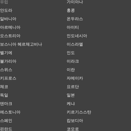
유럽
가이아나
안도라
홍콩
알바니아
온두라스
아르메니아
아이티
오스트리아
인도네시아
보스니아 헤르체고비나
이스라엘
벨기에
인도
불가리아
이라크
스위스
이란
키프로스
자메이카
체코
요르단
독일
일본
덴마크
케냐
에스토니아
키르기스스탄
스페인
캄보디아
핀란드
코모로