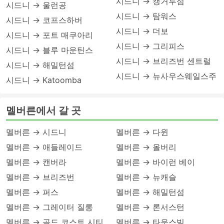
시드니 → 캥거루섬
시드니 → 울런공
시드니 → 탐워스
시드니 → 코프스하버
시드니 → 더보
시드니 → 포트 매쿠아리
시드니 → 그리피스
시드니 → 블루 마운틴스
시드니 → 브리즈번 센트럴
시드니 → 해밀턴섬
시드니 → 뉴사우스웨일스주
시드니 → Katoomba
멜버른에서 갈 곳
멜버른 → 시드니
멜버른 → 다윈
멜버른 → 애들레이드
멜버른 → 올버리
멜버른 → 캔버라
멜버른 → 바이런 베이
멜버른 → 브리즈번
멜버른 → 뉴캐슬
멜버른 → 퍼스
멜버른 → 해밀턴섬
멜버른 → 그레이터 질롱
멜버른 → 론서스턴
멜버른 → 골드 코스트 시티
멜버른 → 타운스빌