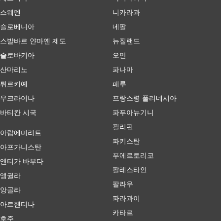
스웨덴
니카라과
슬로베니아
네팔
스발바르 얀마옌 제도
뉴질랜드
슬로바키아
오만
산마리노
파나마
튀르키예
페루
우크라이나
프랑스령 폴리네시아
바티칸 시국
파푸아뉴기니
필리핀
아랍에미리트
파키스탄
아프가니스탄
푸에르토리코
앤티가 바부다
팔레스타인
앵귈라
팔라우
앙골라
파라과이
아르헨티나
카타르
호주