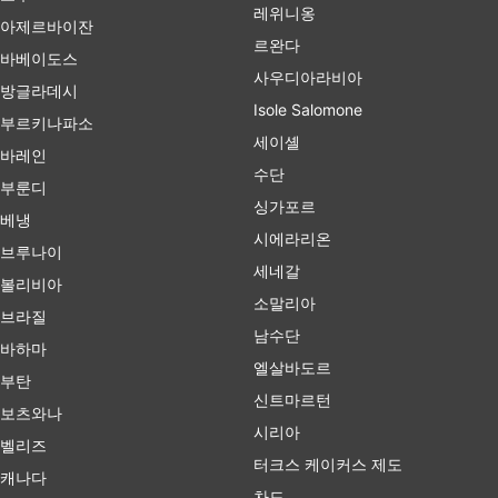
레위니옹
아제르바이잔
르완다
바베이도스
사우디아라비아
방글라데시
Isole Salomone
부르키나파소
세이셸
바레인
수단
부룬디
싱가포르
베냉
시에라리온
브루나이
세네갈
볼리비아
소말리아
브라질
남수단
바하마
엘살바도르
부탄
신트마르턴
보츠와나
시리아
벨리즈
터크스 케이커스 제도
캐나다
차드