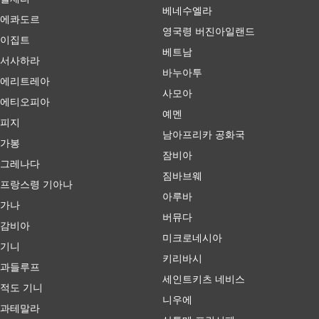
베네수엘라
에콰도르
영국령 버진아일랜드
이집트
베트남
서사하라
바누아투
에리트레아
사모아
에티오피아
예멘
피지
남아프리카 공화국
가봉
잠비아
그레나다
짐바브웨
프랑스령 기아나
아루바
가나
버뮤다
감비아
미크로네시아
기니
키리바시
과들루프
세인트키츠 네비스
적도 기니
니우에
과테말라