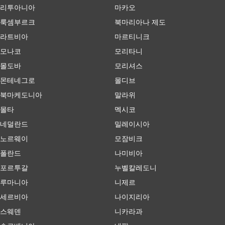
리투아니아
마카오
룩셈부르크
북마리아나 제도
라트비아
마르티니크
모나코
모리타니
몰도바
모리셔스
몬테네그로
몰디브
북마케도니아
말라위
몰타
멕시코
네덜란드
밀레이시아
노르웨이
모잠비크
폴란드
나미비아
포르투갈
누벨칼레도니
루마니아
니제르
세르비아
나이지리아
스웨덴
니카라과