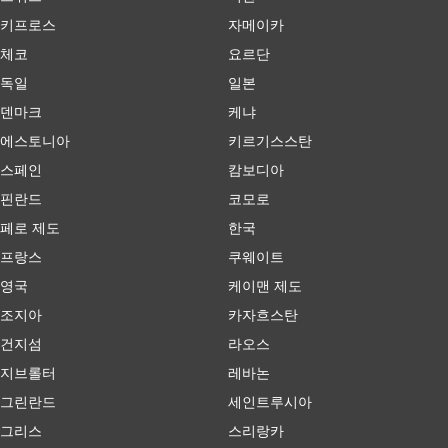
키프로스
자메이카
체코
요르단
독일
일본
덴마크
케냐
에스토니아
키르기스스탄
스페인
캄보디아
핀란드
코모로
페로 제도
한국
프랑스
쿠웨이트
영국
케이맨 제도
조지아
카자흐스탄
건지섬
라오스
지브롤터
레바논
그린란드
세인트루시아
그리스
스리랑카