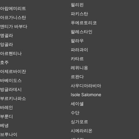
필리핀
아랍에미리트
파키스탄
아프가니스탄
푸에르토리코
앤티가 바부다
팔레스타인
앵귈라
팔라우
앙골라
파라과이
아르헨티나
카타르
호주
레위니옹
아제르바이잔
르완다
바베이도스
사우디아라비아
방글라데시
Isole Salomone
부르키나파소
세이셸
바레인
수단
부룬디
싱가포르
베냉
시에라리온
브루나이