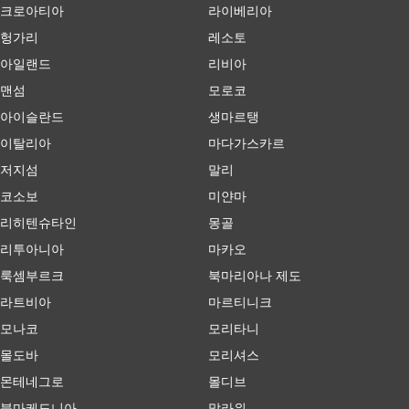
크로아티아
라이베리아
헝가리
레소토
아일랜드
리비아
맨섬
모로코
아이슬란드
생마르탱
이탈리아
마다가스카르
저지섬
말리
코소보
미얀마
리히텐슈타인
몽골
리투아니아
마카오
룩셈부르크
북마리아나 제도
라트비아
마르티니크
모나코
모리타니
몰도바
모리셔스
몬테네그로
몰디브
북마케도니아
말라위