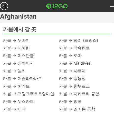
Afghanistan
카불에서 갈 곳
카불 → 두바이
카불 → 파리 (프랑스)
카불 → 테헤란
카불 → 타슈켄트
카불 → 이스탄불
카불 → 로마
카불 → 상하이시
카불 → Maldives
카불 → 델리
카불 → 샤르자
카불 → 이슬라마바드
카불 → 광둥성
카불 → 헤라트
카불 → 함부르크
카불 → 프랑크푸르트암마인
카불 → 자카르타 공항
카불 → 무스카트
카불 → 방콕
카불 → 제다
카불 → 멜버른 공항