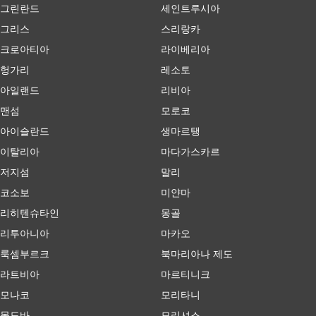
그린란드
세인트루시아
그리스
스리랑카
크로아티아
라이베리아
헝가리
레소토
아일랜드
리비아
맨섬
모로코
아이슬란드
생마르탱
이탈리아
마다가스카르
저지섬
말리
코소보
미얀마
리히텐슈타인
몽골
리투아니아
마카오
룩셈부르크
북마리아나 제도
라트비아
마르티니크
모나코
모리타니
몰도바
모리셔스