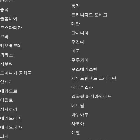
카메룬
통가
중국
트리니다드 토바고
콜롬비아
대만
코스타리카
탄자니아
쿠바
우간다
카보베르데
미국
퀴라소
우루과이
지부티
우즈베키스탄
도미니카 공화국
세인트빈센트 그레나딘
알제리
베네수엘라
에콰도르
영국령 버진아일랜드
이집트
베트남
서사하라
바누아투
에리트레아
사모아
에티오피아
예멘
피지