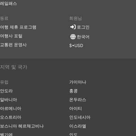
레일패스
동료
회원님
여행 제휴 프로그램
로그인
여행사 포털
한국어
교통편 운영사
$•USD
지역 및 국가
유럽
가이아나
안도라
홍콩
알바니아
온두라스
아르메니아
아이티
오스트리아
인도네시아
보스니아 헤르체고비나
이스라엘
벨기에
인도