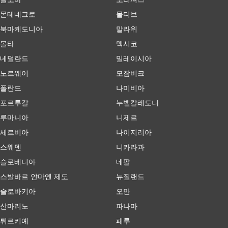
몬테네그로
몰디브
북마케도니아
말라위
몰타
멕시코
네덜란드
밀레이시아
노르웨이
모잠비크
폴란드
나미비아
포르투갈
누벨칼레도니
루마니아
니제르
세르비아
나이지리아
스웨덴
니카라과
슬로베니아
네팔
스발바르 얀마옌 제도
뉴질랜드
슬로바키아
오만
산마리노
파나마
튀르키예
페루