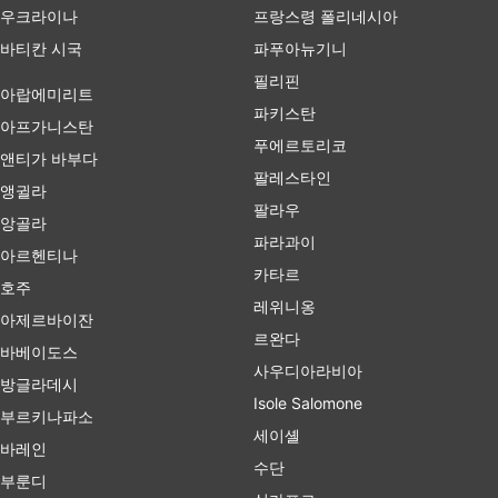
우크라이나
프랑스령 폴리네시아
바티칸 시국
파푸아뉴기니
필리핀
아랍에미리트
파키스탄
아프가니스탄
푸에르토리코
앤티가 바부다
팔레스타인
앵귈라
팔라우
앙골라
파라과이
아르헨티나
카타르
호주
레위니옹
아제르바이잔
르완다
바베이도스
사우디아라비아
방글라데시
Isole Salomone
부르키나파소
세이셸
바레인
수단
부룬디