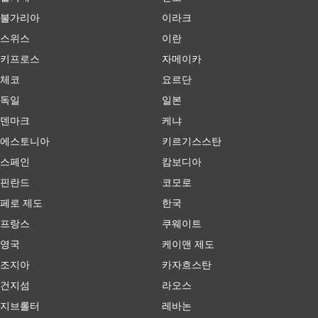
불가리아
이라크
스위스
이란
키프로스
자메이카
체코
요르단
독일
일본
덴마크
케냐
에스토니아
키르기스스탄
스페인
캄보디아
핀란드
코모로
페로 제도
한국
프랑스
쿠웨이트
영국
케이맨 제도
조지아
카자흐스탄
건지섬
라오스
지브롤터
레바논