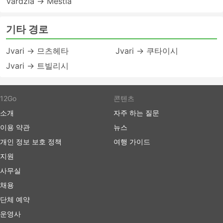
Vardzia → Mestia
기타 경로
Jvari → 므츠헤타
Jvari → 쿠타이시
Jvari → 트빌리시
12Go
콘텐츠
소개
자주 하는 질문
이용 약관
뉴스
개인 정보 보호 정책
여행 가이드
지원
사무실
채용
단체 예약
운영사