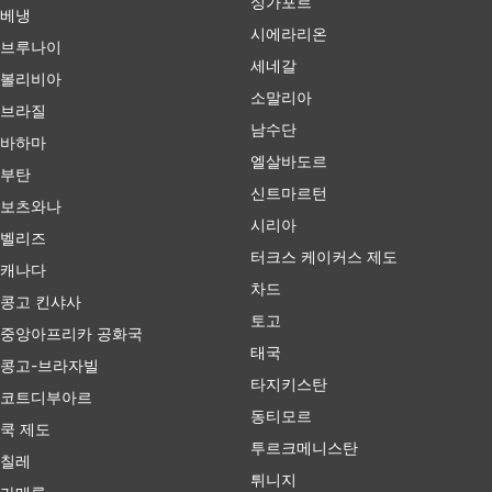
싱가포르
베냉
시에라리온
브루나이
세네갈
볼리비아
소말리아
브라질
남수단
바하마
엘살바도르
부탄
신트마르턴
보츠와나
시리아
벨리즈
터크스 케이커스 제도
캐나다
차드
콩고 킨샤사
토고
중앙아프리카 공화국
태국
콩고-브라자빌
타지키스탄
코트디부아르
동티모르
쿡 제도
투르크메니스탄
칠레
튀니지