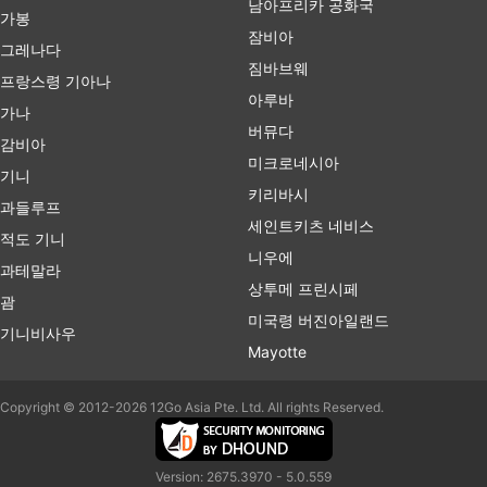
남아프리카 공화국
가봉
잠비아
그레나다
짐바브웨
프랑스령 기아나
아루바
가나
버뮤다
감비아
미크로네시아
기니
키리바시
과들루프
세인트키츠 네비스
적도 기니
니우에
과테말라
상투메 프린시페
괌
미국령 버진아일랜드
기니비사우
Mayotte
Copyright © 2012-2026 12Go Asia Pte. Ltd. All rights Reserved.
Version: 2675.3970 - 5.0.559