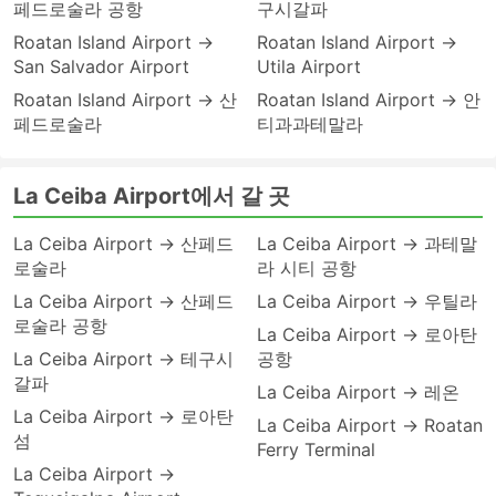
페드로술라 공항
구시갈파
Roatan Island Airport →
Roatan Island Airport →
San Salvador Airport
Utila Airport
Roatan Island Airport → 산
Roatan Island Airport → 안
페드로술라
티과과테말라
La Ceiba Airport에서 갈 곳
La Ceiba Airport → 산페드
La Ceiba Airport → 과테말
로술라
라 시티 공항
La Ceiba Airport → 산페드
La Ceiba Airport → 우틸라
로술라 공항
La Ceiba Airport → 로아탄
La Ceiba Airport → 테구시
공항
갈파
La Ceiba Airport → 레온
La Ceiba Airport → 로아탄
La Ceiba Airport → Roatan
섬
Ferry Terminal
La Ceiba Airport →