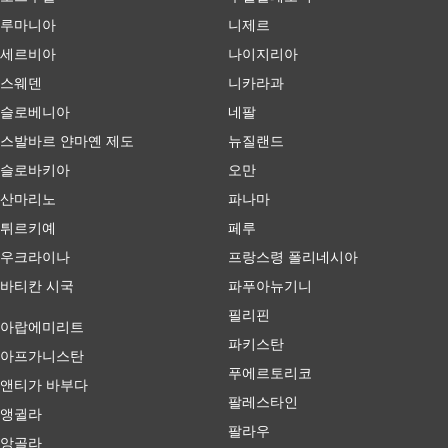
루마니아
니제르
세르비아
나이지리아
스웨덴
니카라과
슬로베니아
네팔
스발바르 얀마옌 제도
뉴질랜드
슬로바키아
오만
산마리노
파나마
튀르키예
페루
우크라이나
프랑스령 폴리네시아
바티칸 시국
파푸아뉴기니
필리핀
아랍에미리트
파키스탄
아프가니스탄
푸에르토리코
앤티가 바부다
팔레스타인
앵귈라
팔라우
앙골라