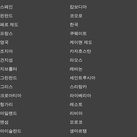
스페인
캄보디아
핀란드
코모로
페로 제도
한국
프랑스
쿠웨이트
영국
케이맨 제도
조지아
카자흐스탄
건지섬
라오스
지브롤터
레바논
그린란드
세인트루시아
그리스
스리랑카
크로아티아
라이베리아
헝가리
레소토
아일랜드
리비아
맨섬
모로코
아이슬란드
생마르탱