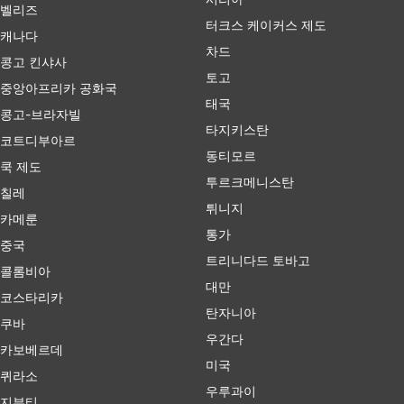
벨리즈
터크스 케이커스 제도
캐나다
차드
콩고 킨샤사
토고
중앙아프리카 공화국
태국
콩고-브라자빌
타지키스탄
코트디부아르
동티모르
쿡 제도
투르크메니스탄
칠레
튀니지
카메룬
통가
중국
트리니다드 토바고
콜롬비아
대만
코스타리카
탄자니아
쿠바
우간다
카보베르데
미국
퀴라소
우루과이
지부티