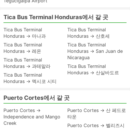
Tegucigalpa Airport
Tica Bus Terminal Honduras에서 갈 곳
Tica Bus Terminal
Tica Bus Terminal
Honduras → 마나과
Honduras → 산호세
Tica Bus Terminal
Tica Bus Terminal
Honduras → 레온
Honduras → San Juan de
Nicaragua
Tica Bus Terminal
Honduras → 과테말라
Tica Bus Terminal
Honduras → 산살바도르
Tica Bus Terminal
Honduras → 멕시코 시티
Puerto Cortes에서 갈 곳
Puerto Cortes →
Puerto Cortes → 산 페드로
Independence and Mango
타운
Creek
Puerto Cortes → 벨리즈시