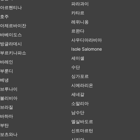
파라과이
아르헨티나
카타르
호주
레위니옹
아제르바이잔
르완다
바베이도스
사우디아라비아
방글라데시
Isole Salomone
부르키나파소
세이셸
바레인
수단
부룬디
싱가포르
베냉
시에라리온
브루나이
세네갈
볼리비아
소말리아
브라질
남수단
바하마
엘살바도르
부탄
신트마르턴
보츠와나
시리아