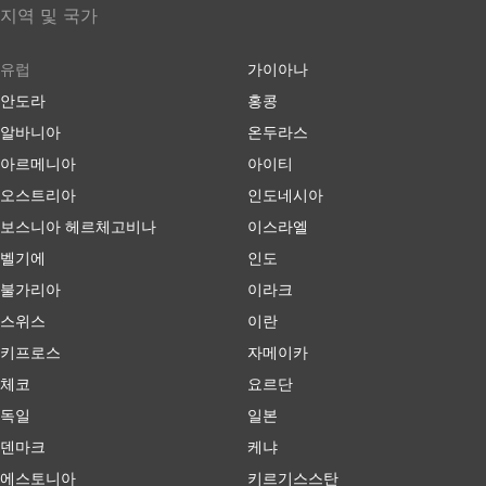
지역 및 국가
유럽
가이아나
안도라
홍콩
알바니아
온두라스
아르메니아
아이티
오스트리아
인도네시아
보스니아 헤르체고비나
이스라엘
벨기에
인도
불가리아
이라크
스위스
이란
키프로스
자메이카
체코
요르단
독일
일본
덴마크
케냐
에스토니아
키르기스스탄