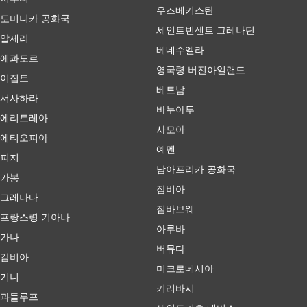
우즈베키스탄
도미니카 공화국
세인트빈센트 그레나딘
알제리
베네수엘라
에콰도르
영국령 버진아일랜드
이집트
베트남
서사하라
바누아투
에리트레아
사모아
에티오피아
예멘
피지
남아프리카 공화국
가봉
잠비아
그레나다
짐바브웨
프랑스령 기아나
아루바
가나
버뮤다
감비아
미크로네시아
기니
키리바시
과들루프