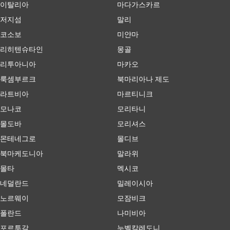
이탈리아
마다가스카르
저지섬
말리
코소보
미얀마
리히텐슈타인
몽골
리투아니아
마카오
룩셈부르크
북마리아나 제도
라트비아
마르티니크
모나코
모리타니
몰도바
모리셔스
몬테네그로
몰디브
북마케도니아
말라위
몰타
멕시코
네덜란드
밀레이시아
노르웨이
모잠비크
폴란드
나미비아
포르투갈
누벨칼레도니