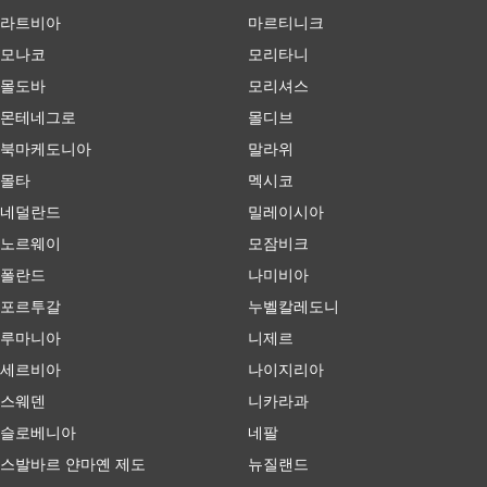
라트비아
마르티니크
모나코
모리타니
몰도바
모리셔스
몬테네그로
몰디브
북마케도니아
말라위
몰타
멕시코
네덜란드
밀레이시아
노르웨이
모잠비크
폴란드
나미비아
포르투갈
누벨칼레도니
루마니아
니제르
세르비아
나이지리아
스웨덴
니카라과
슬로베니아
네팔
스발바르 얀마옌 제도
뉴질랜드