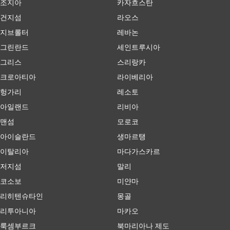
조지아
카자흐스탄
건지섬
라오스
지브롤터
레바논
그린란드
세인트루시아
그리스
스리랑카
크로아티아
라이베리아
헝가리
레소토
아일랜드
리비아
맨섬
모로코
아이슬란드
생마르탱
이탈리아
마다가스카르
저지섬
말리
코소보
미얀마
리히텐슈타인
몽골
리투아니아
마카오
룩셈부르크
북마리아나 제도