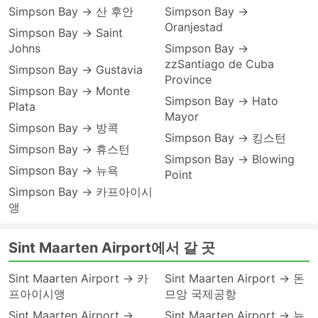
Simpson Bay → 산 후안
Simpson Bay →
Oranjestad
Simpson Bay → Saint
Johns
Simpson Bay →
zzSantiago de Cuba
Simpson Bay → Gustavia
Province
Simpson Bay → Monte
Simpson Bay → Hato
Plata
Mayor
Simpson Bay → 방콕
Simpson Bay → 킹스턴
Simpson Bay → 휴스턴
Simpson Bay → Blowing
Simpson Bay → 뉴욕
Point
Simpson Bay → 카프아이시
앵
Sint Maarten Airport에서 갈 곳
Sint Maarten Airport → 카
Sint Maarten Airport → 돈
프아이시앵
므앙 국제공항
Sint Maarten Airport →
Sint Maarten Airport → 뉴