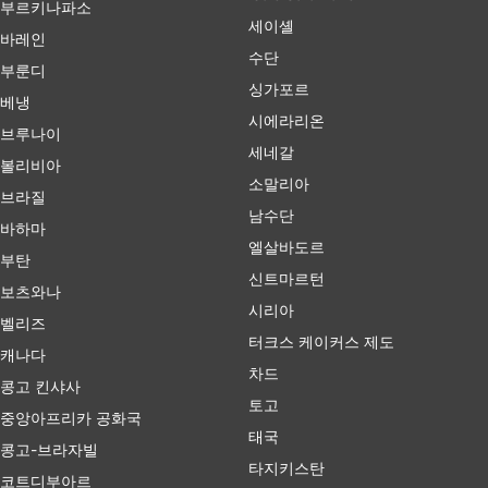
부르키나파소
세이셸
바레인
수단
부룬디
싱가포르
베냉
시에라리온
브루나이
세네갈
볼리비아
소말리아
브라질
남수단
바하마
엘살바도르
부탄
신트마르턴
보츠와나
시리아
벨리즈
터크스 케이커스 제도
캐나다
차드
콩고 킨샤사
토고
중앙아프리카 공화국
태국
콩고-브라자빌
타지키스탄
코트디부아르