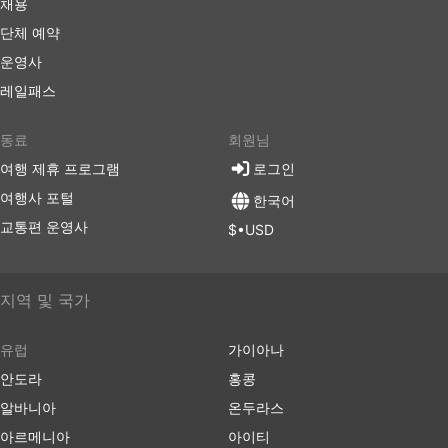
채용
단체 예약
운영사
레일패스
동료
회원님
여행 제휴 프로그램
로그인
여행사 포털
한국어
교통편 운영사
$•USD
지역 및 국가
유럽
가이아나
안도라
홍콩
알바니아
온두라스
아르메니아
아이티