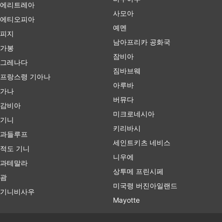
에리트레아
사모아
에티오피아
예멘
피지
남아프리카 공화국
가봉
잠비아
그레나다
짐바브웨
프랑스령 기아나
아루바
가나
버뮤다
감비아
미크로네시아
기니
키리바시
과들루프
세인트키츠 네비스
적도 기니
니우에
과테말라
상투메 프린시페
괌
미국령 버진아일랜드
기니비사우
Mayotte