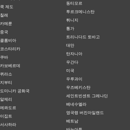
동티모르
쿡 제도
투르크메니스탄
칠레
튀니지
카메룬
통가
중국
트리니다드 토바고
콜롬비아
대만
코스타리카
탄자니아
쿠바
우간다
카보베르데
미국
퀴라소
우루과이
지부티
우즈베키스탄
도미니카 공화국
세인트빈센트 그레나딘
알제리
베네수엘라
에콰도르
영국령 버진아일랜드
이집트
베트남
서사하라
바누아투