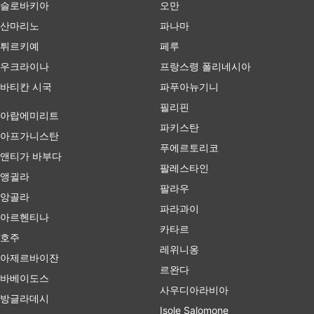
슬로바키아
오만
산마리노
파나마
튀르키예
페루
우크라이나
프랑스령 폴리네시아
바티칸 시국
파푸아뉴기니
필리핀
아랍에미리트
파키스탄
아프가니스탄
푸에르토리코
앤티가 바부다
팔레스타인
앵귈라
팔라우
앙골라
파라과이
아르헨티나
카타르
호주
레위니옹
아제르바이잔
르완다
바베이도스
사우디아라비아
방글라데시
Isole Salomone