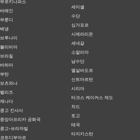
부르키나파소
세이셸
바레인
수단
부룬디
싱가포르
베냉
시에라리온
브루나이
세네갈
볼리비아
소말리아
브라질
남수단
바하마
엘살바도르
부탄
신트마르턴
보츠와나
시리아
벨리즈
터크스 케이커스 제도
캐나다
차드
콩고 킨샤사
토고
중앙아프리카 공화국
태국
콩고-브라자빌
타지키스탄
코트디부아르