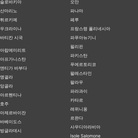
슬로바키아
오만
산마리노
파나마
튀르키예
페루
우크라이나
프랑스령 폴리네시아
바티칸 시국
파푸아뉴기니
필리핀
아랍에미리트
파키스탄
아프가니스탄
푸에르토리코
앤티가 바부다
팔레스타인
앵귈라
팔라우
앙골라
파라과이
아르헨티나
카타르
호주
레위니옹
아제르바이잔
르완다
바베이도스
사우디아라비아
방글라데시
Isole Salomone