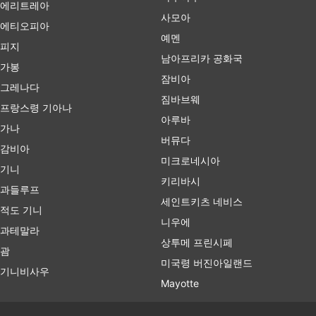
에리트레아
사모아
에티오피아
예멘
피지
남아프리카 공화국
가봉
잠비아
그레나다
짐바브웨
프랑스령 기아나
아루바
가나
버뮤다
감비아
미크로네시아
기니
키리바시
과들루프
세인트키츠 네비스
적도 기니
니우에
과테말라
상투메 프린시페
괌
미국령 버진아일랜드
기니비사우
Mayotte