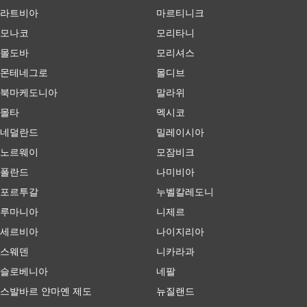
라트비아
마르티니크
모나코
모리타니
몰도바
모리셔스
몬테네그로
몰디브
북마케도니아
말라위
몰타
멕시코
네덜란드
밀레이시아
노르웨이
모잠비크
폴란드
나미비아
포르투갈
누벨칼레도니
루마니아
니제르
세르비아
나이지리아
스웨덴
니카라과
슬로베니아
네팔
스발바르 얀마옌 제도
뉴질랜드