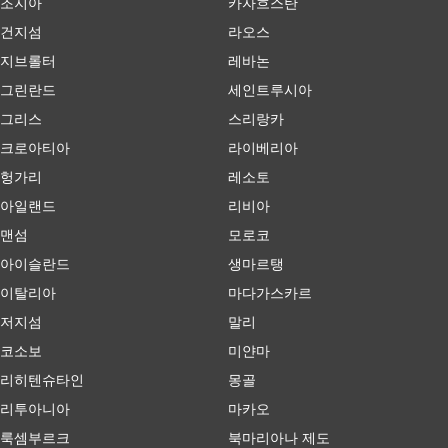
조지아
카자흐스탄
건지섬
라오스
지브롤터
레바논
그린란드
세인트루시아
그리스
스리랑카
크로아티아
라이베리아
헝가리
레소토
아일랜드
리비아
맨섬
모로코
아이슬란드
생마르탱
이탈리아
마다가스카르
저지섬
말리
코소보
미얀마
리히텐슈타인
몽골
리투아니아
마카오
룩셈부르크
북마리아나 제도