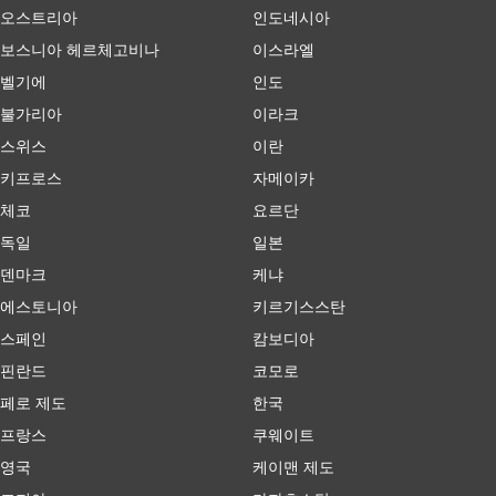
오스트리아
인도네시아
보스니아 헤르체고비나
이스라엘
벨기에
인도
불가리아
이라크
스위스
이란
키프로스
자메이카
체코
요르단
독일
일본
덴마크
케냐
에스토니아
키르기스스탄
스페인
캄보디아
핀란드
코모로
페로 제도
한국
프랑스
쿠웨이트
영국
케이맨 제도