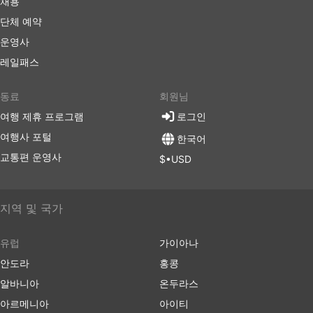
채용
단체 예약
운영사
레일패스
동료
회원님
여행 제휴 프로그램
로그인
여행사 포털
한국어
교통편 운영사
$•USD
지역 및 국가
유럽
가이아나
안도라
홍콩
알바니아
온두라스
아르메니아
아이티