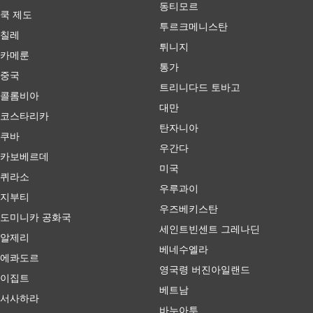
동티모르
쿡 제도
투르크메니스탄
칠레
튀니지
카메룬
통가
중국
트리니다드 토바고
콜롬비아
대만
코스타리카
탄자니아
쿠바
우간다
카보베르데
미국
퀴라소
우루과이
지부티
우즈베키스탄
도미니카 공화국
세인트빈센트 그레나딘
알제리
베네수엘라
에콰도르
영국령 버진아일랜드
이집트
베트남
서사하라
바누아투