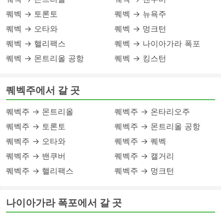
퀘벡 → 토론토
퀘벡 → 뉴욕주
퀘벡 → 오타와
퀘벡 → 멍크턴
퀘벡 → 핼리팩스
퀘벡 → 나이아가라 폭포
퀘벡 → 몬트리올 공항
퀘벡 → 킹스턴
퀘벡주에서 갈 곳
퀘벡주 → 몬트리올
퀘벡주 → 온타리오주
퀘벡주 → 토론토
퀘벡주 → 몬트리올 공항
퀘벡주 → 오타와
퀘벡주 → 퀘벡
퀘벡주 → 밴쿠버
퀘벡주 → 캘거리
퀘벡주 → 핼리팩스
퀘벡주 → 멍크턴
나이아가라 폭포에서 갈 곳