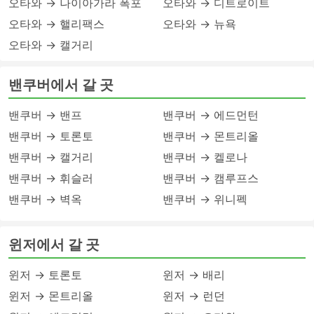
오타와 → 나이아가라 폭포
오타와 → 디트로이트
오타와 → 핼리팩스
오타와 → 뉴욕
오타와 → 캘거리
밴쿠버에서 갈 곳
밴쿠버 → 밴프
밴쿠버 → 에드먼턴
밴쿠버 → 토론토
밴쿠버 → 몬트리올
밴쿠버 → 캘거리
밴쿠버 → 켈로나
밴쿠버 → 휘슬러
밴쿠버 → 캠루프스
밴쿠버 → 벽옥
밴쿠버 → 위니펙
윈저에서 갈 곳
윈저 → 토론토
윈저 → 배리
윈저 → 몬트리올
윈저 → 런던