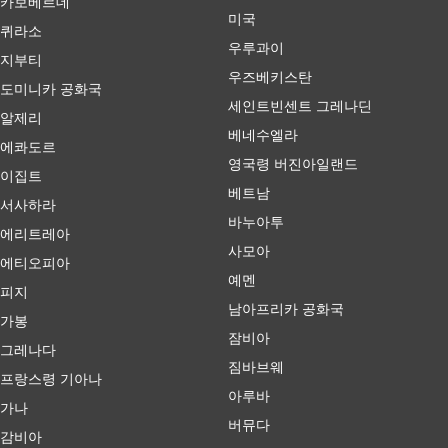
카보베르데
미국
퀴라소
우루과이
지부티
우즈베키스탄
도미니카 공화국
세인트빈센트 그레나딘
알제리
베네수엘라
에콰도르
영국령 버진아일랜드
이집트
베트남
서사하라
바누아투
에리트레아
사모아
에티오피아
예멘
피지
남아프리카 공화국
가봉
잠비아
그레나다
짐바브웨
프랑스령 기아나
아루바
가나
버뮤다
감비아