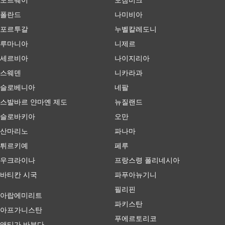
폴란드
나미비아
포르투갈
누벨칼레도니
루마니아
니제르
세르비아
나이지리아
스웨덴
니카라과
슬로베니아
네팔
스발바르 얀마옌 제도
뉴질랜드
슬로바키아
오만
산마리노
파나마
튀르키예
페루
우크라이나
프랑스령 폴리네시아
바티칸 시국
파푸아뉴기니
필리핀
아랍에미리트
파키스탄
아프가니스탄
푸에르토리코
앤티가 바부다