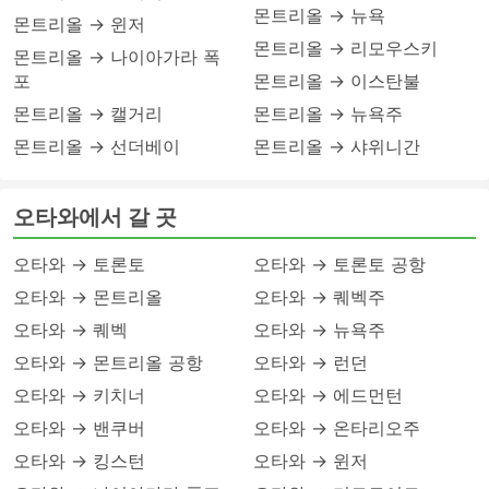
몬트리올 → 뉴욕
몬트리올 → 윈저
몬트리올 → 리모우스키
몬트리올 → 나이아가라 폭
포
몬트리올 → 이스탄불
몬트리올 → 캘거리
몬트리올 → 뉴욕주
몬트리올 → 선더베이
몬트리올 → 샤위니간
오타와에서 갈 곳
오타와 → 토론토
오타와 → 토론토 공항
오타와 → 몬트리올
오타와 → 퀘벡주
오타와 → 퀘벡
오타와 → 뉴욕주
오타와 → 몬트리올 공항
오타와 → 런던
오타와 → 키치너
오타와 → 에드먼턴
오타와 → 밴쿠버
오타와 → 온타리오주
오타와 → 킹스턴
오타와 → 윈저