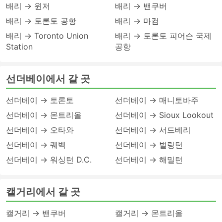
배리 → 윈저
배리 → 밴쿠버
배리 → 토론토 공항
배리 → 마컴
배리 → Toronto Union
배리 → 토론토 피어슨 국제
Station
공항
선더베이에서 갈 곳
선더베이 → 토론토
선더베이 → 매니토바주
선더베이 → 몬트리올
선더베이 → Sioux Lookout
선더베이 → 오타와
선더베이 → 서드베리
선더베이 → 퀘벡
선더베이 → 벌링턴
선더베이 → 워싱턴 D.C.
선더베이 → 해밀턴
캘거리에서 갈 곳
캘거리 → 밴쿠버
캘거리 → 몬트리올