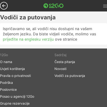
Vodiči za putovanja
Ispričavamo se, ali vodiči nisu dostupni na vašem
željenom jeziku. Da biste vidjeli vodiče, molimo vas
prijeđite na englesku verziju
ove stranice
12Go
Sadržaj
O nama
Česta pitanja
Uvjeti korištenja
Novosti
Pravila o privatnosti
Vodiči za putovanja
Podrška
Poslovnice
Posao u agenciji 12Go
Grupne rezervacije