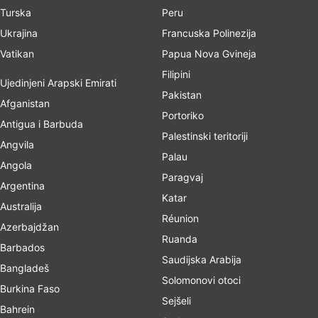
Turska
Peru
Ukrajina
Francuska Polinezija
Vatikan
Papua Nova Gvineja
Filipini
Ujedinjeni Arapski Emirati
Pakistan
Afganistan
Portoriko
Antigua i Barbuda
Palestinski teritoriji
Angvila
Palau
Angola
Paragvaj
Argentina
Katar
Australija
Réunion
Azerbajdžan
Ruanda
Barbados
Saudijska Arabija
Bangladeš
Solomonovi otoci
Burkina Faso
Sejšeli
Bahrein