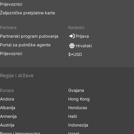
Prijevoznici
Željezničke pretplatne karte
Partners
Korisnici
Partnerski program putovanja
Prijava
Portal za putničke agente
Hrvatski
Prijevoznici
$•USD
Regije i države
Europa
Gvajana
Andora
Hong Kong
Albanija
Honduras
Armenija
Haiti
Austrija
Indonezija
Bosna i Hercegovina
Izrael