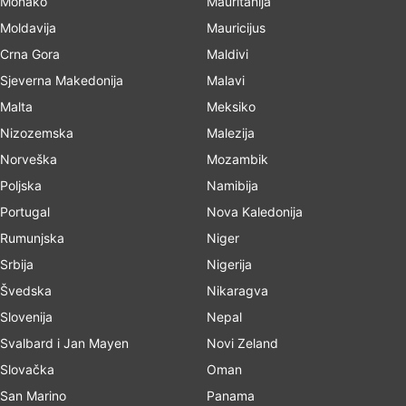
Monako
Mauritanija
Moldavija
Mauricijus
Crna Gora
Maldivi
Sjeverna Makedonija
Malavi
Malta
Meksiko
Nizozemska
Malezija
Norveška
Mozambik
Poljska
Namibija
Portugal
Nova Kaledonija
Rumunjska
Niger
Srbija
Nigerija
Švedska
Nikaragva
Slovenija
Nepal
Svalbard i Jan Mayen
Novi Zeland
Slovačka
Oman
San Marino
Panama