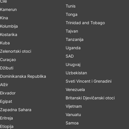
Čile
Tunis
Kamerun
Tonga
Kina
Trinidad and Tobago
Kolumbija
Tajvan
Kostarika
Tanzanija
Kuba
Uganda
Zelenortski otoci
SAD
Curaçao
Urugvaj
Džibuti
Uzbekistan
Dominikanska Republika
Sveti Vincent i Grenadini
Alžir
Venezuela
Ekvador
Britanski Djevičanski otoci
Egipat
Vijetnam
Zapadna Sahara
Vanuatu
Eritreja
Samoa
Etiopija