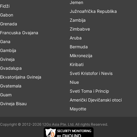
Jemen
Fidži
Južnoafrička Republika
Gabon
Zambija
Grenada
Zimbabve
Francuska Gvajana
Aruba
Gana
Bermuda
Gambija
Mikronezija
Gvineja
Kiribati
Gvadalupa
Sveti Kristofor i Nevis
Ekvatorijalna Gvineja
Niue
Gvatemala
Sveti Toma i Princip
Guam
Američki Djevičanski otoci
Gvineja Bisau
Mayotte
Copyright © 2012-2026 12Go Asia Pte. Ltd. All rights Reserved.