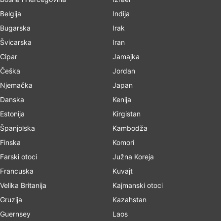
Belgija
Indija
Bugarska
Irak
Švicarska
Iran
Cipar
Jamajka
Češka
Jordan
Njemačka
Japan
Danska
Kenija
Estonija
Kirgistan
Španjolska
Kambodža
Finska
Komori
Farski otoci
Južna Koreja
Francuska
Kuvajt
Velika Britanija
Kajmanski otoci
Gruzija
Kazahstan
Guernsey
Laos